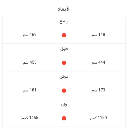
الأبعاد
ارتفاع
148 سم
169 سم
طول
444 سم
455 سم
عرض
173 سم
181 سم
وزن
1150 كغم
1455 كغم