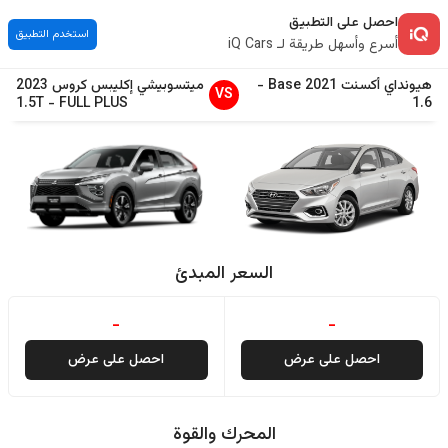
احصل على التطبيق
استخدم التطبيق
أسرع وأسهل طريقة لـ iQ Cars
هيونداي
أكسنت
2021
Base
-
ميتسوبيشي
إكليبس كروس
2023
VS
1.5T
-
FULL PLUS
1.6
السعر المبدئ
-
-
احصل على عرض
احصل على عرض
المحرك والقوة