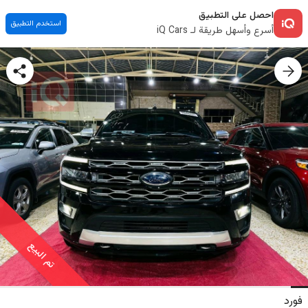
احصل على التطبيق
استخدم التطبيق
أسرع وأسهل طريقة لـ iQ Cars
تم البيع
فورد