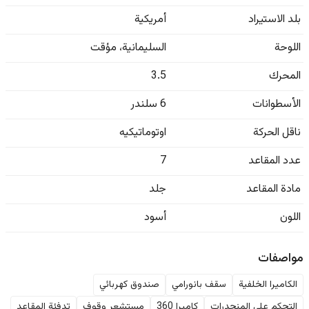
بلد الاستيراد
أمريكية
اللوحة
السليمانية
،
مؤقت
المحرك
3.5
الأسطوانات
6 سلندر
ناقل الحركة
اوتوماتيكيه
عدد المقاعد
7
مادة المقاعد
جلد
اللون
أسود
مواصفات
الكاميرا الخلفية
سقف بانورامي
صندوق كهربائي
التحكم على المنحدرات
كاميرا 360
مستشعر وقوف
تدفئة المقاعد