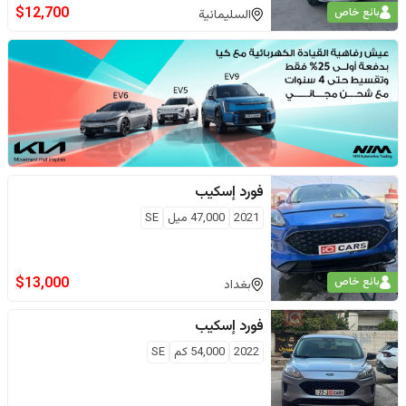
$
12,700
بائع خاص
السليمانية
فورد
إسكيب
2021
47,000
ميل
SE
$
13,000
بائع خاص
بغداد
فورد
إسكيب
2022
54,000
كم
SE