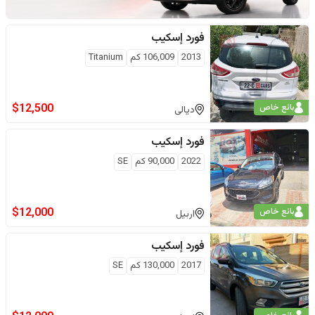
فورد
إسكيب
2013
106,009
كم
Titanium
$
12,500
بائع خاص
ديالى
فورد
إسكيب
2022
90,000
كم
SE
$
12,000
بائع خاص
اربيل
فورد
إسكيب
2017
130,000
كم
SE