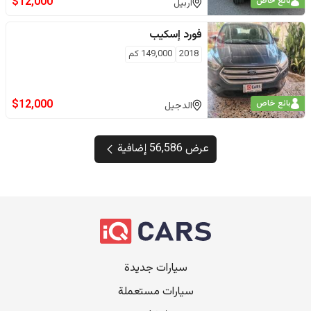
$
12,000
بائع خاص
اربيل
فورد
إسكيب
2018
149,000
كم
$
12,000
بائع خاص
الدجيل
عرض 56,586 إضافية
سيارات جديدة
سيارات مستعملة