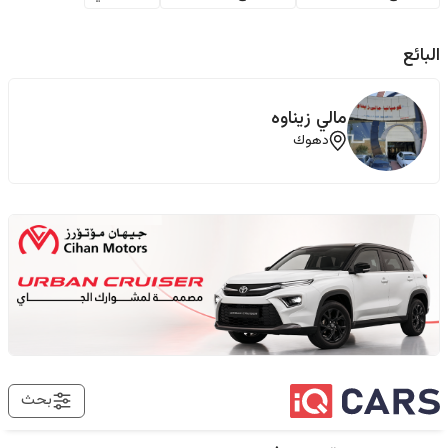
البائع
مالي زيناوه
دهوك
بحث