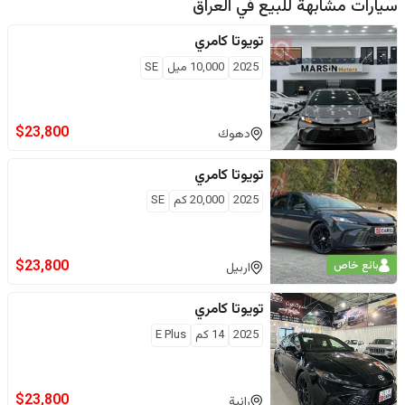
سيارات مشابهة للبيع في
العراق
تويوتا
كامري
2025
10,000
ميل
SE
$
23,800
دهوك
تويوتا
كامري
2025
20,000
كم
SE
$
23,800
بائع خاص
اربيل
تويوتا
كامري
2025
14
كم
E Plus
$
23,800
رانية‎