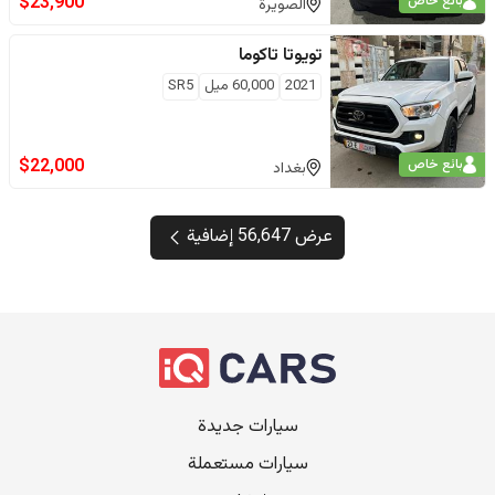
$
23,900
بائع خاص
الصويرة
تويوتا
تاكوما
2021
60,000
ميل
SR5
$
22,000
بائع خاص
بغداد
عرض 56,647 إضافية
سيارات جديدة
سيارات مستعملة