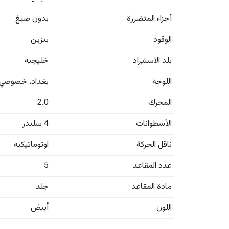
أجزاء المتضررة
بدون صبغ
الوقود
بنزين
بلد الاستيراد
خليجيه
اللوحة
بغداد
،
خصوصي
المحرك
2.0
الأسطوانات
4 سلندر
ناقل الحركة
اوتوماتيكيه
عدد المقاعد
5
مادة المقاعد
جلد
اللون
أبيض