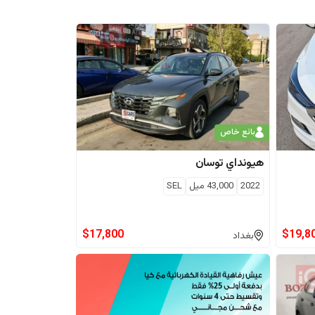
بائع خاص
هيونداي
توسان
2022
43,000
ميل
SEL
$
17,800
$
19,8
بغداد