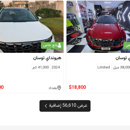
اص
بائع خاص
توسان
هيونداي
توسان
38,00
ميل
Limited
2024
41,000
كم
00
$
18,800
بغداد
عرض 56,610 إضافية