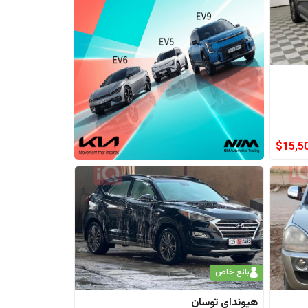
$
15,5
بائع خاص
هيونداي
توسان