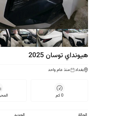
هيونداي
توسان
2025
بغداد
منذ عام واحد
0
كم
المحرك,
الحالة
الجديد