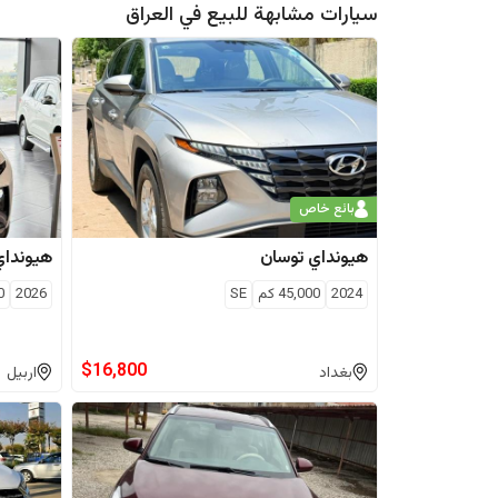
سيارات مشابهة للبيع في
العراق
بائع خاص
هيونداي
توسان
هيونداي
2024
45,000
كم
SE
2026
0
$
16,800
بغداد
اربيل