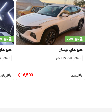
بائع خاص
بائع خ
هيونداي
توسان
هيونداي
2020
149,995
كم
2023
0
$
16,500
النجف
كربلاء