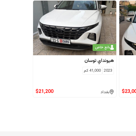
بائع خاص
هيونداي
توسان
2023
41,000
كم
$
21,200
$
23,0
بغداد