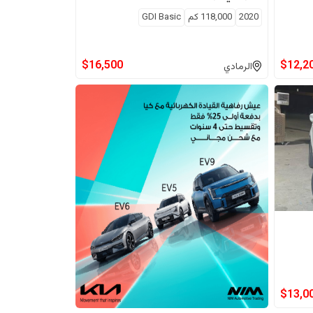
2020
118,000
كم
GDI Basic
$
16,500
$
12,2
الرمادي
$
13,0