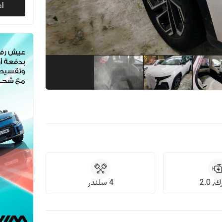
أع
 2.0
4 سلندر