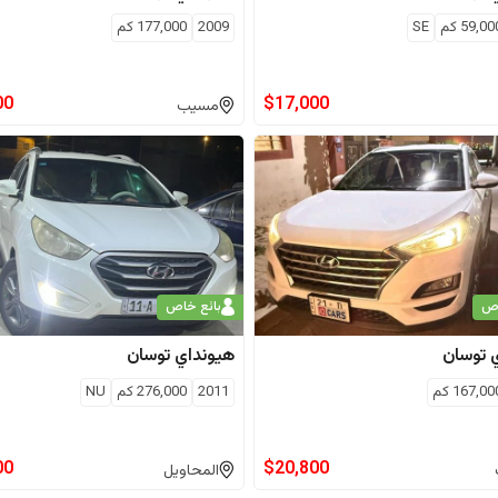
59,00
كم
SE
2009
177,000
كم
00
$
17,000
مسيب
اص
بائع خاص
توسان
هيونداي
توسان
167,00
كم
2011
276,000
كم
NU
00
$
20,800
المحاويل