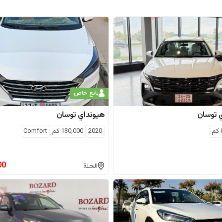
بائع خاص
توسان
هيونداي
توسان
كم
2020
130,000
كم
Comfort
00
الحلة