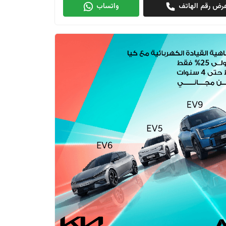
رض رقم الهاتف
واتساب