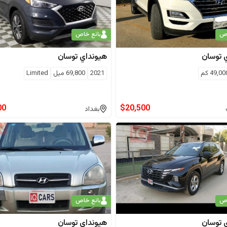
اص
بائع خاص
توسان
هيونداي
توسان
49,00
كم
2021
69,800
ميل
Limited
00
$
20,500
بغداد
اص
بائع خاص
توسان
هيونداي
توسان