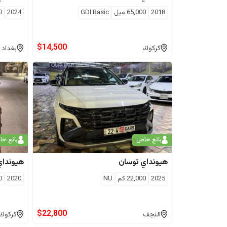
2018
65,000
ميل
GDI Basic
2024
0
$
14,500
كركوك
بغداد
بائع خاص
بائع خ
هيونداي
توسان
هيونداي
2025
22,000
كم
NU
2020
0
$
22,800
النجف
كركوك