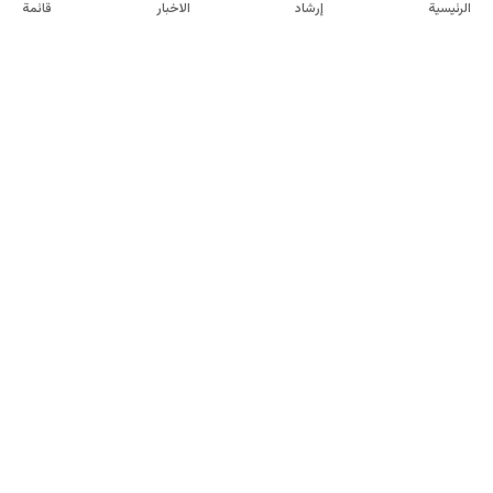
اربيل
الرئيسية
إرشاد
الاخبار
قائمة
لكزس
LX
2025
18,000
كم
اربيل
لكزس
LX
2024
40,000
كم