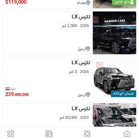
$
119,000
بائع خاص
بغداد
لكزس
LX
2026
2,000
كم
اربيل
لكزس
LX
2026
0
كم
دينار
ضمان الوكالة
239
اربيل
,000,000
لكزس
LX
2023
30,000
كم