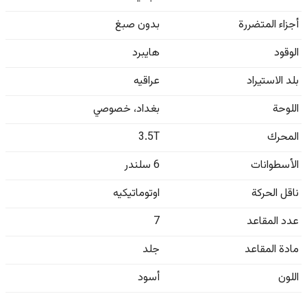
أجزاء المتضررة
بدون صبغ
الوقود
هايبرد
بلد الاستيراد
عراقيه
اللوحة
بغداد
،
خصوصي
المحرك
3.5T
الأسطوانات
6 سلندر
ناقل الحركة
اوتوماتيكيه
عدد المقاعد
7
مادة المقاعد
جلد
اللون
أسود