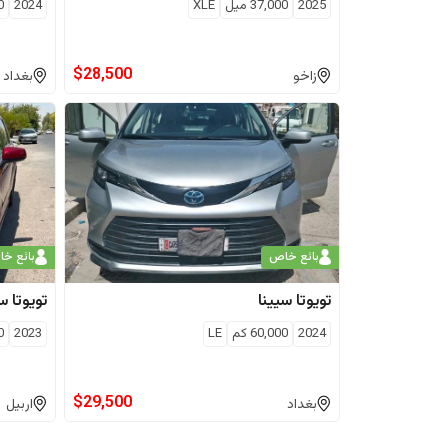
2025
37,000
ميل
XLE
2024
0
$
28,500
زاخو
بغداد
بائع خاص
بائع خ
تويوتا
سيينا
تويوتا
سي
2024
60,000
كم
LE
2023
0
$
29,500
بغداد
اربيل