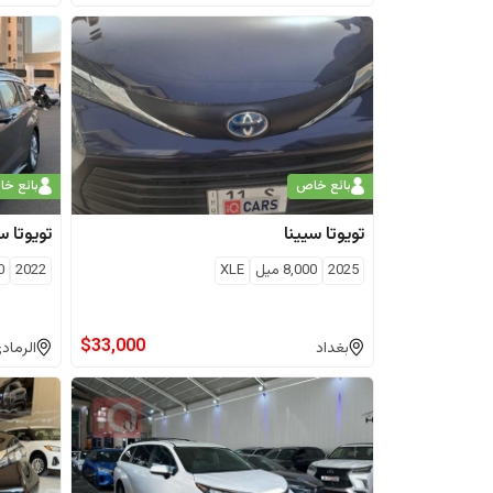
بائع خاص
بائع خ
تويوتا
سيينا
تويوتا
سي
2025
8,000
ميل
XLE
2022
0
$
33,000
بغداد
الرماد