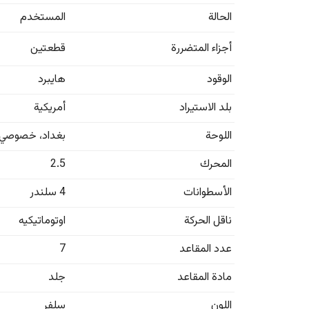
الحالة
المستخدم
أجزاء المتضررة
قطعتين
الوقود
هايبرد
بلد الاستيراد
أمريكية
اللوحة
بغداد
،
خصوصي
المحرك
2.5
الأسطوانات
4 سلندر
ناقل الحركة
اوتوماتيكيه
عدد المقاعد
7
مادة المقاعد
جلد
اللون
سلفر