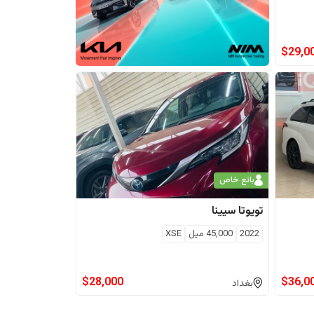
$
29,0
بائع خاص
تويوتا
سيينا
2022
45,000
ميل
XSE
$
28,000
$
36,0
بغداد