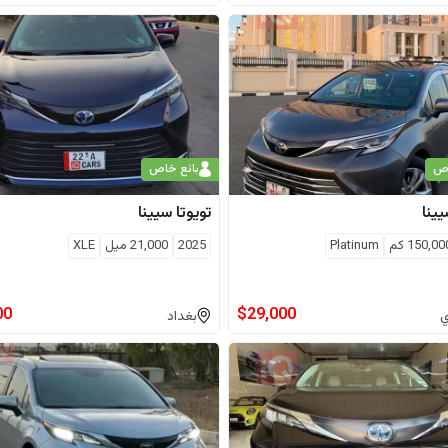
اص
بائع خاص
ينا
تويوتا
سيينا
150,00
كم
Platinum
2025
21,000
ميل
XLE
00
$
29,000
ي
بغداد