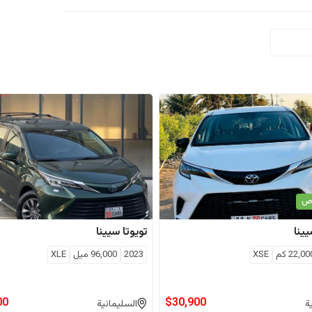
اص
ينا
تويوتا
سيينا
22,00
كم
XSE
2023
96,000
ميل
XLE
00
$
30,900
ة
السليمانية