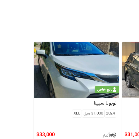
بائع خاص
تويوتا
سيينا
2024
31,000
ميل
XLE
$
33,000
$
31,0
الأنبار