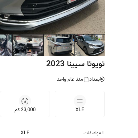
تويوتا
سيينا
2023
بغداد
منذ عام واحد
XLE
23,000
كم
المواصفات
XLE