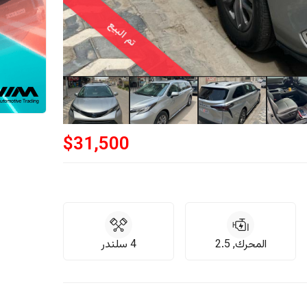
تم البيع
$
31,500
المحرك, 2.5
4 سلندر