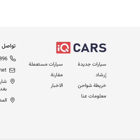
تواصل م
896
سيارات جديدة
سيارات مستعملة
net
إرشاد
مقارنة
خريطة شواحن
الاخبار
بغدا
معلومات عنا
المدينة ال