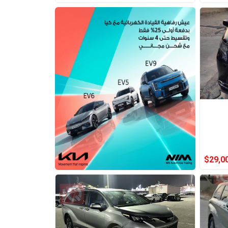
$
29,0