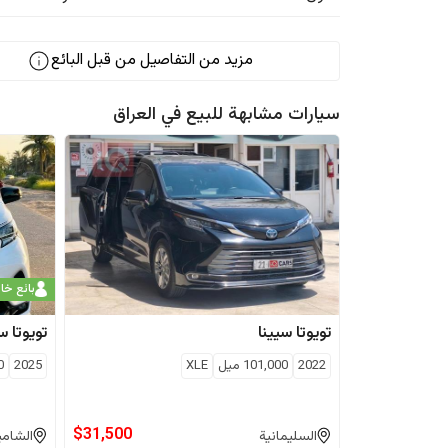
مزيد من التفاصيل من قبل البائع
سيارات مشابهة للبيع في
العراق
بائع خ
تويوتا
سيينا
تويوتا
سي
2022
101,000
ميل
XLE
2025
0
$
31,500
السليمانية
الشامي