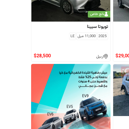
بائع خاص
تويوتا
سيينا
2025
11,000
ميل
LE
$
28,500
$
29,0
اربيل