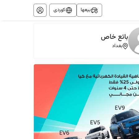
بيعها
کوردی
بائع خاص
بغداد