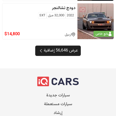
دودج
تشالنجر
2022
32,000
ميل
SXT
$
14,800
بائع خاص
اربيل
عرض 56,646 إضافية
سيارات جديدة
سيارات مستعملة
إرشاد