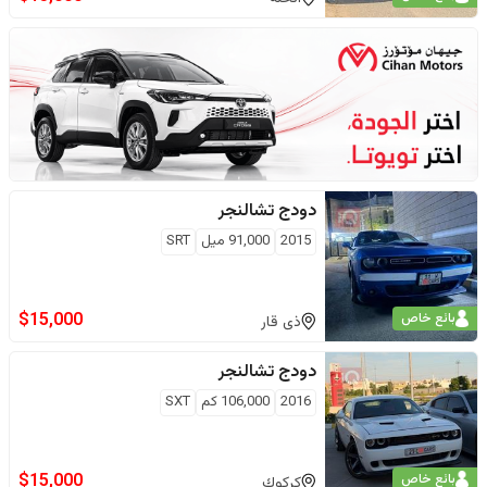
دودج
تشالنجر
2015
91,000
ميل
SRT
$
15,000
بائع خاص
ذى قار
دودج
تشالنجر
2016
106,000
كم
SXT
$
15,000
بائع خاص
كركوك