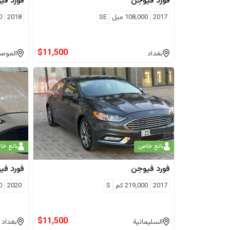
فورد
فيوجن
فورد
في
2017
108,000
ميل
SE
2018
0
$
11,500
بغداد
الموص
بائع خاص
بائع خ
فورد
فيوجن
فورد
في
2017
219,000
كم
S
2020
0
$
11,500
السليمانية
بغداد