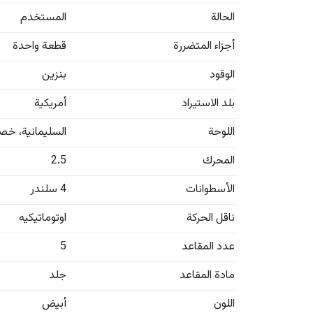
الحالة
المستخدم
أجزاء المتضررة
قطعة واحدة
الوقود
بنزين
بلد الاستيراد
أمريكية
اللوحة
السليمانية
،
خصو
المحرك
2.5
الأسطوانات
4 سلندر
ناقل الحركة
اوتوماتيكيه
عدد المقاعد
5
مادة المقاعد
جلد
اللون
أبيض