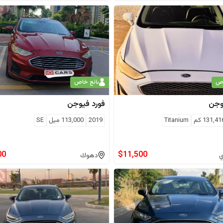
اص
بائع خاص
وجن
فورد
فيوجن
131,41
كم
Titanium
2019
113,000
ميل
SE
00
$
11,500
ي
دهوك