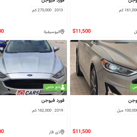
وجن
فورد
فيوجن
161,00
كم
2013
270,000
كم
00
$
11,500
ل
اليوسيفية
اص
بائع خاص
وجن
فورد
فيوجن
100,00
ميل
2019
162,000
كم
00
$
11,500
ذى قار