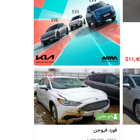
$
11,4
بائع خاص
فورد
فيوجن