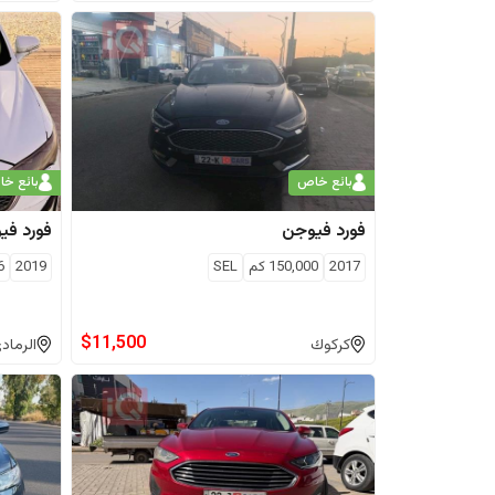
بائع خاص
بائع خ
فورد
فيوجن
فورد
في
2017
150,000
كم
SEL
2019
6
$
11,500
كركوك
الرماد