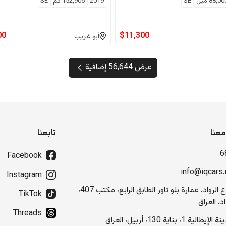
88,00
ميل
SE
2019
152,906
كم
SE
00
$
11,300
أبو غريب
عرض 56,644 إضافية
عنا
تابعنا
6
Facebook
info@iqcars.
Instagram
شارع الرواد، عمارة بلو تاور الطابق الرابع، مكتب 407،
TikTok
د، العراق
Threads
إيطالية 1، بناية 130، أربيل، العراق