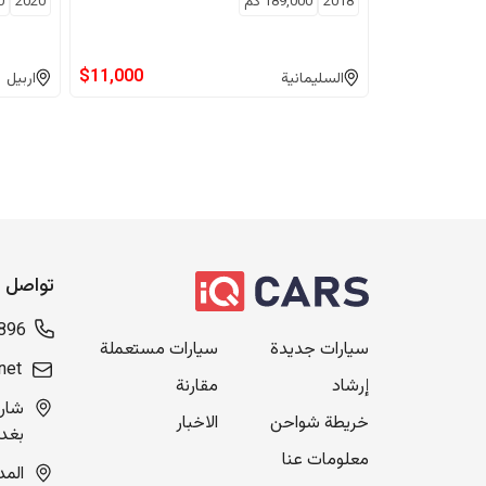
2018
189,000
كم
2020
0
$
11,000
السليمانية
اربيل
تواصل م
896
سيارات جديدة
سيارات مستعملة
net
إرشاد
مقارنة
خريطة شواحن
الاخبار
بغدا
معلومات عنا
المدينة ال