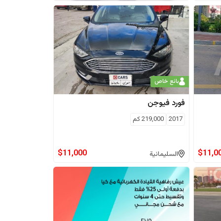
بائع خاص
فورد
فيوجن
2017
219,000
كم
$
11,000
$
11,0
السليمانية