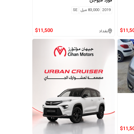
فورد
فيوجن
2019
83,000
ميل
SE
$
11,500
$
11,5
بغداد
$
11,5