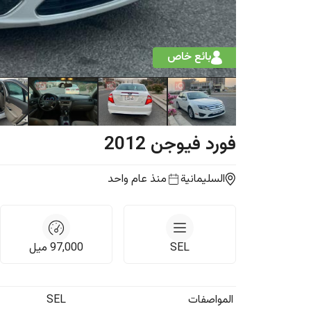
بائع خاص
فورد
فيوجن
2012
السليمانية
منذ عام واحد
SEL
97,000
ميل
المواصفات
SEL