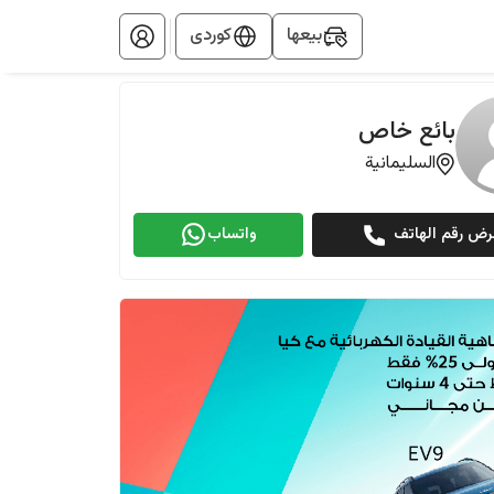
بيعها
کوردی
بائع خاص
السليمانية
رض رقم الهاتف
واتساب