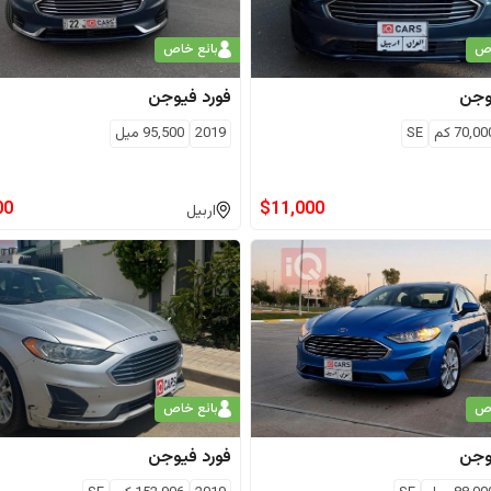
اص
بائع خاص
وجن
فورد
فيوجن
70,00
كم
SE
2019
95,500
ميل
00
$
11,000
اربيل
اص
بائع خاص
وجن
فورد
فيوجن