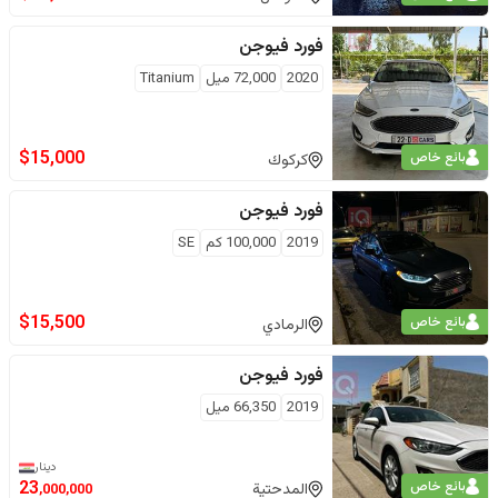
فورد
فيوجن
2020
72,000
ميل
Titanium
$
15,000
بائع خاص
كركوك
فورد
فيوجن
2019
100,000
كم
SE
$
15,500
بائع خاص
الرمادي
فورد
فيوجن
2019
66,350
ميل
دينار
بائع خاص
23
المدحتية
,000,000