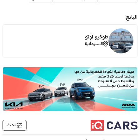
البائع
‏طوکیو اوتو
السليمانية
بحث