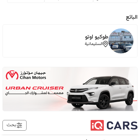
البائع
‏طوکیو اوتو
السليمانية
بحث