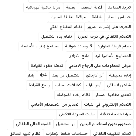
تبريد المقاعد
فتحة السقف
بصمة
مرايا جانبية كهربائية
حساس المطر
شاشة
مراقبة النقطة العمياء
التعرف على إشارات المرور
نظام المفتاح الذكي
التحكم التلقائي في درجة الحرارة
نظام بدء التشغيل
نظام فرملة الطوارئ
8 وسادة هوائية
مصابيح زينون الأمامية
المصابيح الأمامية ليد
مانع الانزلاق
عرض المعلومات على الزجاج الامامي
تدفئة مقود القيادة
إنارة محيطية
أبل كاربلاي
التشغيل عن بعد
4x4
رادار
شاحن لاسلكي
أوتو بارك
كشافات ضباب
وضع القيادة
تحذير مغادرة المسار
نظام إلغاء الضوضاء
التحكم الإلكتروني في الثبات
تحذير من الاصطدام الأمامي
مرايا جانبية تدفئة
مثبت السرعة التكيفي
صندوق بدون استخدام اليدين
زر التشغيل
الضوء العالي التلقائي
تحكم التكييف التلقائي
حساسات ضغط الإطارات
نظام تنبيه السائق