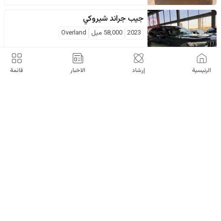
جيب
جراند شيروكي
2023
58,000
ميل
Overland
$
34,800
اربيل
الرئيسية
إرشاد
الاخبار
قائمة
جيب
جراند شيروكي
2021
80,000
كم
S
$
35,000
بائع خاص
كلار