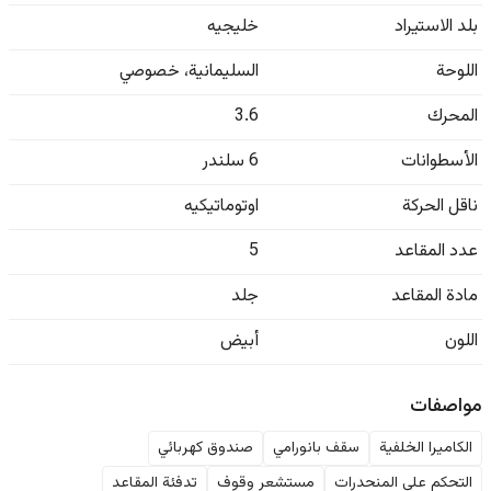
بلد الاستيراد
خليجيه
اللوحة
السليمانية
،
خصوصي
المحرك
3.6
الأسطوانات
6 سلندر
ناقل الحركة
اوتوماتيكيه
عدد المقاعد
5
مادة المقاعد
جلد
اللون
أبيض
مواصفات
الكاميرا الخلفية
سقف بانورامي
صندوق كهربائي
التحكم على المنحدرات
مستشعر وقوف
تدفئة المقاعد