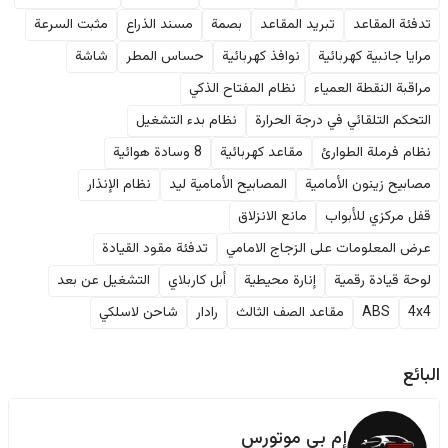
تدفئة المقاعد
تبريد المقاعد
بصمة
مسند الذراع
مثبت السرعة
مرايا جانبية كهربائية
نوافذ كهربائية
حساس المطر
شاشة
مراقبة النقطة العمياء
نظام المفتاح الذكي
التحكم التلقائي في درجة الحرارة
نظام بدء التشغيل
نظام فرملة الطوارئ
مقاعد كهربائية
8 وسادة هوائية
مصابيح زينون الأمامية
المصابيح الأمامية ليد
نظام الإنذار
قفل مركزي للأبواب
مانع الانزلاق
عرض المعلومات على الزجاج الامامي
تدفئة مقود القيادة
لوحة قيادة رقمية
إنارة محيطية
أبل كاربلاي
التشغيل عن بعد
4x4
ABS
مقاعد الصف الثالث
رادار
شاحن لاسلكي
البائع
إم بي موتورس