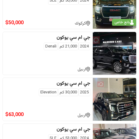
2024
50,000
كم
SLE
$
50,000
بائع خاص
كركوك
جي ام سي
يوكون
2024
21,000
كم
Denali
اربيل
جي ام سي
يوكون
2025
30,000
كم
Elevation
$
63,000
اربيل
جي ام سي
يوكون
2024
53,000
كم
SLE