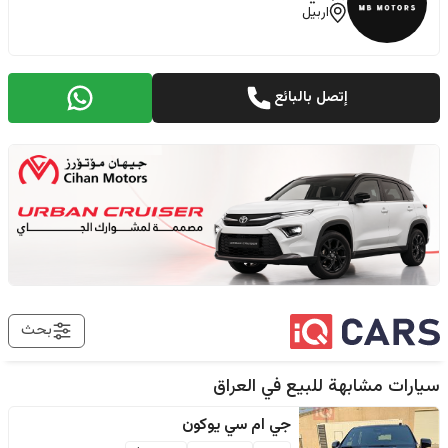
اربيل
إتصل بالبائع
بحث
سيارات مشابهة للبيع في
العراق
جي ام سي
يوكون