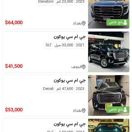
2025
23,000
كم
Elevation
$
64,000
بائع خاص
بغداد
جي ام سي
يوكون
2021
33,000
ميل
SLT
$
41,500
النجف
جي ام سي
يوكون
2023
47,600
كم
Denali
$
53,000
بائع خاص
بغداد
جي ام سي
يوكون