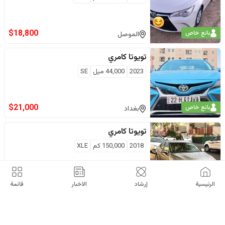
$
18,800
بائع خاص
الموصل
تويوتا
كامري
2023
44,000
ميل
SE
$
21,000
بائع خاص
بغداد
تويوتا
كامري
2018
150,000
كم
XLE
$
17,000
بائع خاص
اربيل
الرئيسية
إرشاد
الاخبار
قائمة