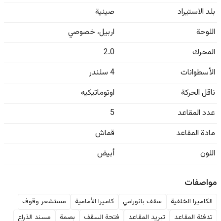
بلد الاستيراد
صينية
اللوحة
اربيل
،
خصوصي
المحرك
2.0
الأسطوانات
4 سلندر
ناقل الحركة
اوتوماتيكيه
عدد المقاعد
5
مادة المقاعد
قماش
اللون
أبيض
مواصفات
الكاميرا الخلفية
سقف بانورامي
كاميرا الأمامية
مستشعر وقوف
تدفئة المقاعد
تبريد المقاعد
فتحة السقف
بصمة
مسند الذراع