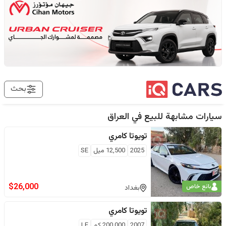
بحث
سيارات مشابهة للبيع في
العراق
تويوتا
كامري
2025
12,500
ميل
SE
$
26,000
بائع خاص
بغداد
تويوتا
كامري
2007
200,000
كم
LE