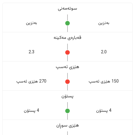
سوتەمەنی
بەنزین
بەنزین
قەبارەی مەکینە
2.3
2.0
هێزی ئەسپ
150 هێزی ئەسپ
270 هێزی ئەسپ
پستۆن
4 پستۆن
4 پستۆن
هێزی سوڕان