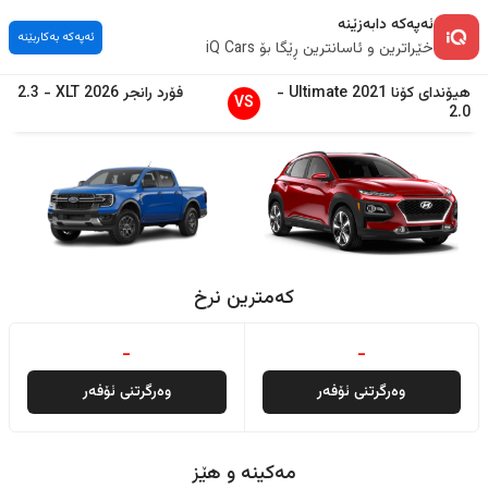
ئەپەکە دابەزێنە
ئەپەکە بەکاربێنە
خێراترین و ئاسانترین ڕێگا بۆ iQ Cars
هیۆندای
کۆنا
2021
Ultimate
-
فۆرد
رانجر
2026
XLT
-
2.3
VS
2.0
کەمترین نرخ
-
-
وەرگرتنی ئۆفەر
وەرگرتنی ئۆفەر
مەکینە و هێز