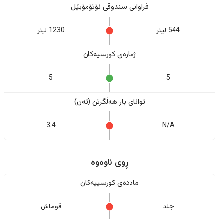
فراوانی سندوقی ئۆتۆمۆبێل
544 لیتر
1230 لیتر
ژمارەی کورسیەکان
5
5
تواناى بار هەڵگرتن (تەن)
3.4
N/A
ڕوی ناوەوە
ماددەی کورسییەکان
جلد
قوماش