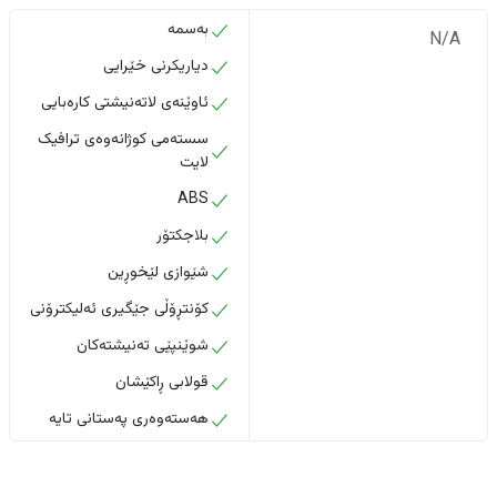
بەسمە
N/A
دیاریکرنی خێرایی
ئاوێنەی لاتەنیشتی کارەبایی
سستەمی کوژانەوەی ترافیک
لایت
ABS
بلاجکتۆر
شێوازی لێخوڕین
کۆنتڕۆڵی جێگیری ئەلیکترۆنی
شوێنپێی تەنیشتەکان
قولابی ڕاکێشان
هەستەوەری پەستانی تایە