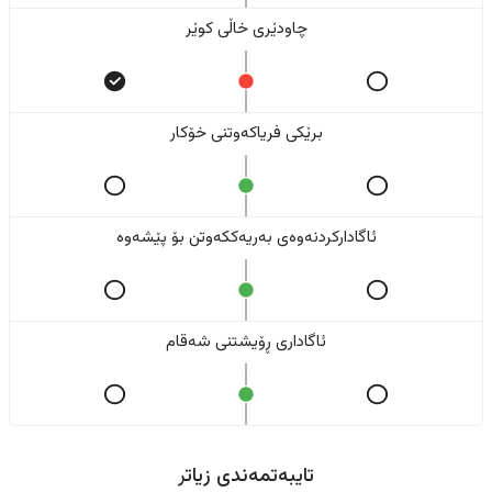
چاودێری خاڵی کوێر
برێکی فریاکەوتنی خۆکار
ئاگادارکردنەوەی بەریەککەوتن بۆ پێشەوە
ئاگاداری ڕۆیشتنی شەقام
تایبەتمەندی زیاتر