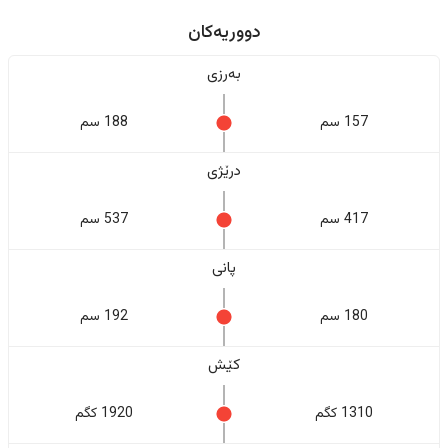
دووریەکان
بەرزی
157 سم
188 سم
درێژی
417 سم
537 سم
پانی
180 سم
192 سم
کێش
1310 کگم
1920 کگم