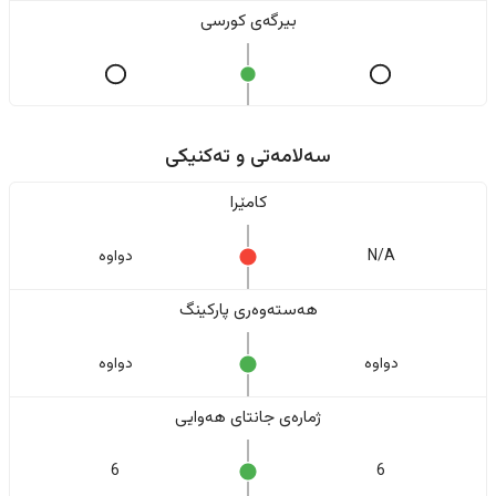
بیرگەی کورسی
سەلامەتی و تەکنیکی
کامێرا
N/A
دواوە
هەستەوەری پارکینگ
دواوە
دواوە
ژمارەی جانتای هەوایی
6
6