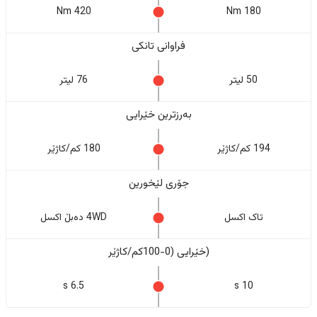
420 Nm
180 Nm
فراوانی تانکی
50 لیتر
76 لیتر
بەرزترین خێرایی
194 کم/کاژێر
180 کم/کاژێر
جۆری لێخورین
تاک اکسل
4WD دەبڵ اکسل
(خێرایی (0-100کم/کاژێر
6.5 s
10 s