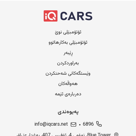
ئۆتۆمبێلی نوێ
ئۆتۆمبێلی بەکارهاتوو
ڕێبەر
بەراوردکردن
وێستگەکانی شەحنکردن
هەواڵەکان
دەربارەی ئێمە
پەیوەندی
info@iqcars.net
6896
Blue Tower، نهۆمی 4، ئۆفیسی 407، بەغدا، عێراق