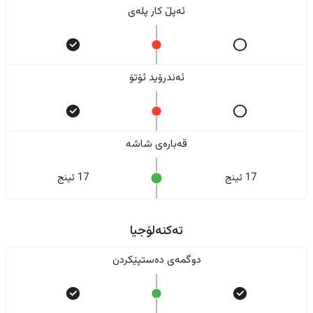
ئەپڵ کار پلەی
ئەندرۆید ئۆتۆ
قەبارەی شاشە
17 ئینج
17 ئینج
تەکنەلۆجیا
دوگمەی دەستپێکردن