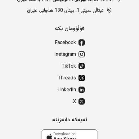
ئیتاڵی سیتی 1، بینای 130 هەولێر، عێراق
فۆڵۆومان بکە
Facebook
Instagram
TikTok
Threads
LinkedIn
X
ئەپەکە دابەزێنە
Download on