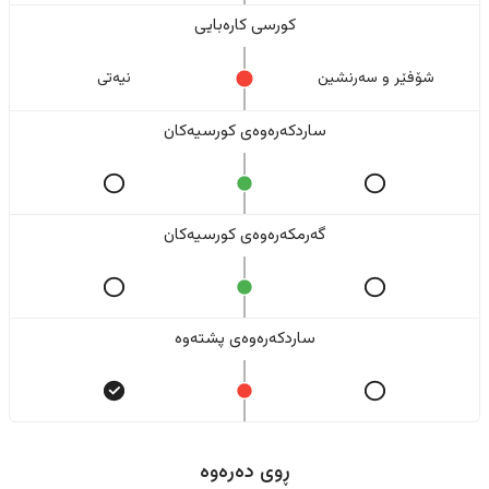
کورسی کارەبایی
شۆفێر و سەرنشین
نیەتی
ساردکەرەوەی کورسیەکان
گەرمکەرەوەی کورسیەکان
ساردکەرەوەی پشتەوە
ڕوی دەرەوە