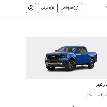
ن
فرۆشتن
عربي
رانجر
XLT
-
2.3
2