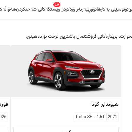
نوێ
ێ
ئۆتۆمبێلی بەکارهاتوو
ڕێبەر
بەراوردکردن
وێستگەکانی شەحنکردن
هەواڵەکا
 دڵخوازت. بریکارەکانی فرۆشتنمان باشترین نرخت بۆ دەهێنن.
هیۆندای
کۆنا
فۆرد
026
Turbo SE
-
1.6T
2021