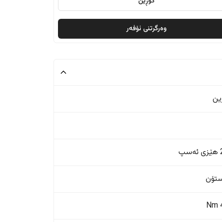
گۆڕین
وەرگرتنی ئۆفەر
ین
پ