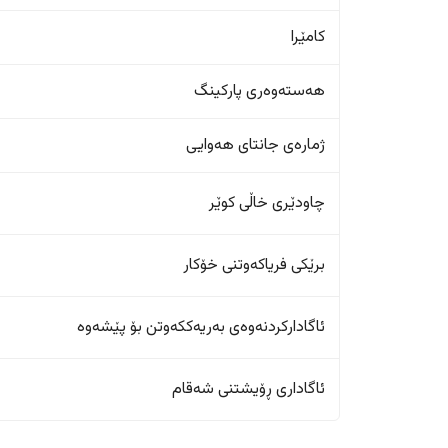
کامێرا
هەستەوەری پارکینگ
ژمارەی جانتای هەوایی
چاودێری خاڵی کوێر
برێکی فریاکەوتنی خۆکار
ئاگادارکردنەوەی بەریەککەوتن بۆ پێشەوە
ئاگاداری ڕۆیشتنی شەقام