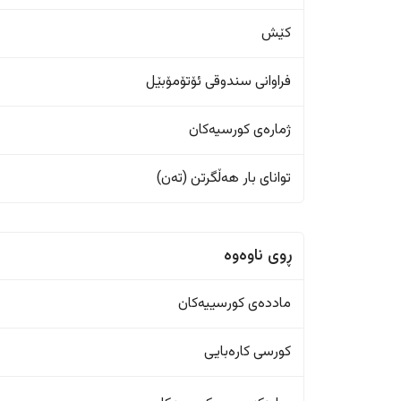
کێش
فراوانی سندوقی ئۆتۆمۆبێل
ژمارەی کورسیەکان
تواناى بار هەڵگرتن (تەن)
ڕوی ناوەوە
ماددەی کورسییەکان
کورسی کارەبایی