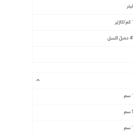
ر
اکسل