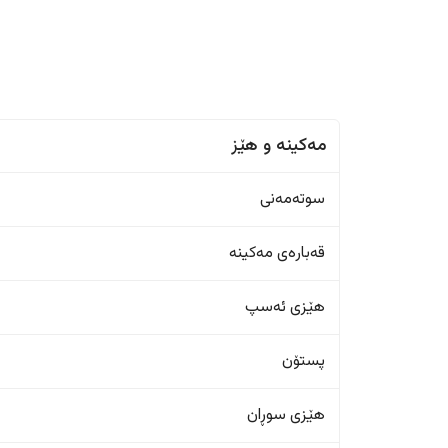
مەکینە و هێز
سوتەمەنی
قەبارەی مەکینە
هێزی ئەسپ
پستۆن
هێزی سوڕان