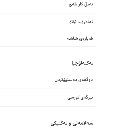
ئەپڵ کار پلەی
ئەندرۆید ئۆتۆ
قەبارەی شاشە
تەکنەلۆجیا
دوگمەی دەستپێکردن
بیرگەی کورسی
سەلامەتی و تەکنیکی