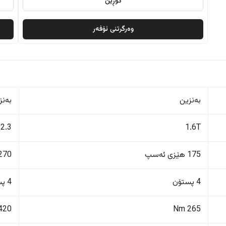
گۆڕین
وەرگرتنی ئۆفەر
بەنزین
بەنز
2.3
1.6T
175 هێزی ئەسپ
270 هێزی ئەس
4 پستۆن
4 پستۆن
420 Nm
265 Nm