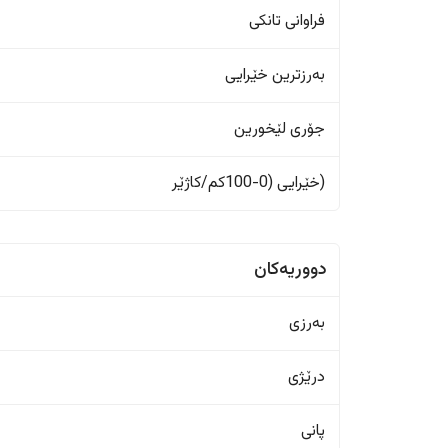
فراوانی تانکی
بەرزترین خێرایی
جۆری لێخورین
(خێرایی (0-100کم/کاژێر
دووریەکان
بەرزی
درێژی
پانی