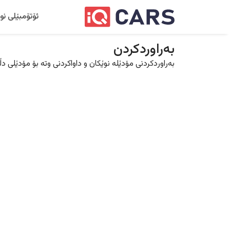
ئۆتۆمبێلی نو
بەراوردکردن
بەراوردکردنی مۆدێلە نوێکان و داواکردنی وتە بۆ مۆدێلی