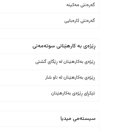
گەرەنتی مەکینە
گەرەنتی کارەبایی
ڕێژەى به کارهێنانی سوتەمەنی
ڕێژەى بەکارهێنان له ڕێگای گشتی
ڕێژەى بەکارهێنان له ناو شار
تێکڕای ڕێژەى بەکارهێنان
سیستەمی میدیا