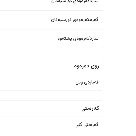
ساردکەرەوەی کورسیەکان
گەرمکەرەوەی کورسیەکان
ساردکەرەوەی پشتەوە
ڕوی دەرەوە
قەبارەی ویل
گەرەنتی
گەرەنتی گێڕ