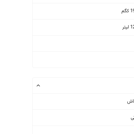
گم
یتر
اش
ی