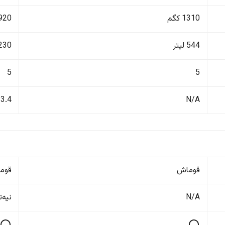
1310 کگم
1920 ک
544 لیتر
1230 ل
5
5
3.4
N/A
قوماش
قوم
N/A
نیەت