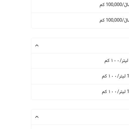
 کم
 کم