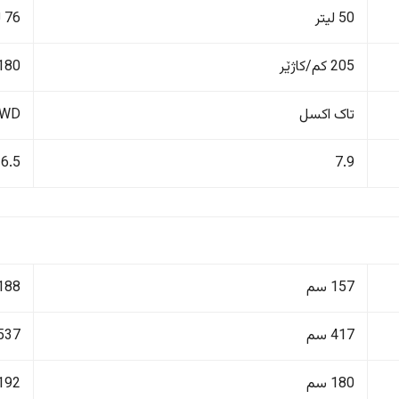
50 لیتر
76 لیتر
205 کم/کاژێر
180 کم/کاژێ
تاک اکسل
4WD دەبڵ 
6.5
7.9
157 سم
188 سم
417 سم
537 سم
180 سم
192 سم