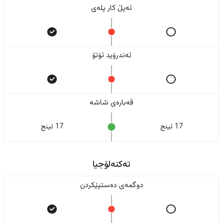
ئەپڵ کار پلەی
ئەندرۆید ئۆتۆ
قەبارەی شاشە
17 ئینج
17 ئینج
تەکنەلۆجیا
دوگمەی دەستپێکردن