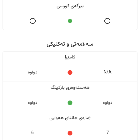
بیرگەی کورسی
سەلامەتی و تەکنیکی
کامێرا
N/A
دواوە
هەستەوەری پارکینگ
دواوە
دواوە
ژمارەی جانتای هەوایی
6
7