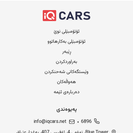
ئۆتۆمبێلی نوێ
ئۆتۆمبێلی بەکارهاتوو
ڕێبەر
بەراوردکردن
وێستگەکانی شەحنکردن
هەواڵەکان
دەربارەی ئێمە
پەیوەندی
info@iqcars.net
6896
Blue Tower، نهۆمی 4، ئۆفیسی 407، بەغدا، عێراق