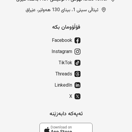
ئیتاڵی سیتی 1، بینای 130 هەولێر، عێراق
فۆڵۆومان بکە
Facebook
Instagram
TikTok
Threads
LinkedIn
X
ئەپەکە دابەزێنە
Download on