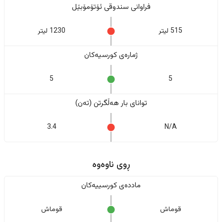
فراوانی سندوقی ئۆتۆمۆبێل
515 لیتر
1230 لیتر
ژمارەی کورسیەکان
5
5
تواناى بار هەڵگرتن (تەن)
3.4
N/A
ڕوی ناوەوە
ماددەی کورسییەکان
قوماش
قوماش