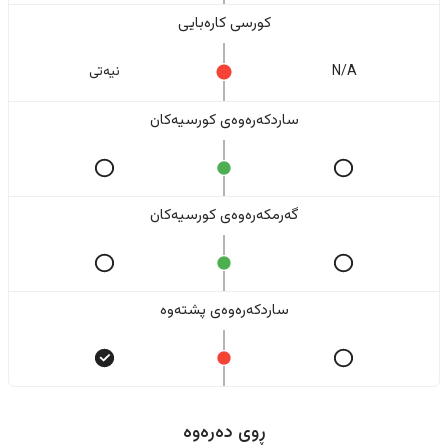
کورسی کارەبایی
N/A
نیەتی
ساردکەرەوەی کورسیەکان
گەرمکەرەوەی کورسیەکان
ساردکەرەوەی پشتەوە
ڕوی دەرەوە