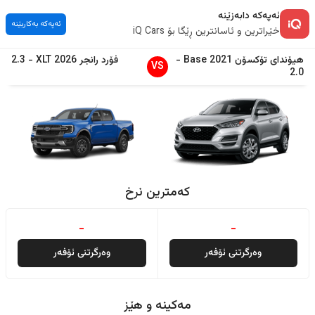
ئەپەکە دابەزێنە
ئەپەکە بەکاربێنە
خێراترین و ئاسانترین ڕێگا بۆ iQ Cars
هیۆندای
تۆکسۆن
2021
Base
-
فۆرد
رانجر
2026
XLT
-
2.3
VS
2.0
کەمترین نرخ
-
-
وەرگرتنی ئۆفەر
وەرگرتنی ئۆفەر
مەکینە و هێز