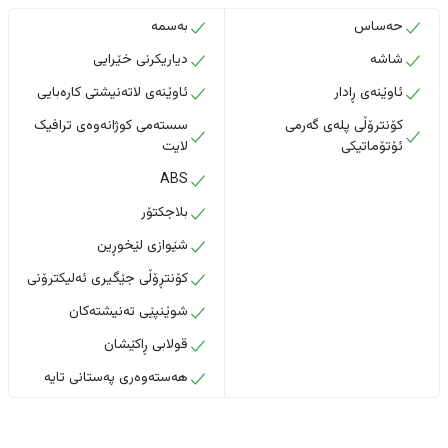
حەساس
بەسمە
شاشە
دیاریکرنی خێرایی
ئاوێنەی ڕادار
ئاوێنەی لاتەنیشتی کارەبایی
کۆنترۆڵی پلەی گەرمی
سستەمی کوژانەوەی ترافیک
ئۆتۆماتیکی
لایت
ABS
بلاجکتۆر
شێوازی لێخوڕین
کۆنتڕۆڵی جێگیری ئەلیکترۆنی
شوێنپێی تەنیشتەکان
قولابی ڕاکێشان
هەستەوەری پەستانی تایە