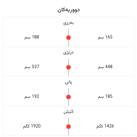
دووریەکان
بەرزی
165 سم
188 سم
درێژی
448 سم
537 سم
پانی
185 سم
192 سم
کێش
1426 کگم
1920 کگم