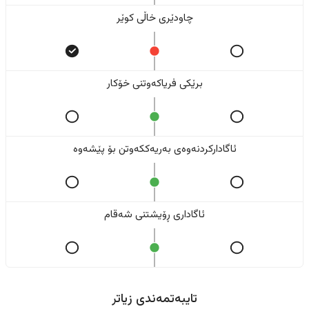
چاودێری خاڵی کوێر
برێکی فریاکەوتنی خۆکار
ئاگادارکردنەوەی بەریەککەوتن بۆ پێشەوە
ئاگاداری ڕۆیشتنی شەقام
تایبەتمەندی زیاتر