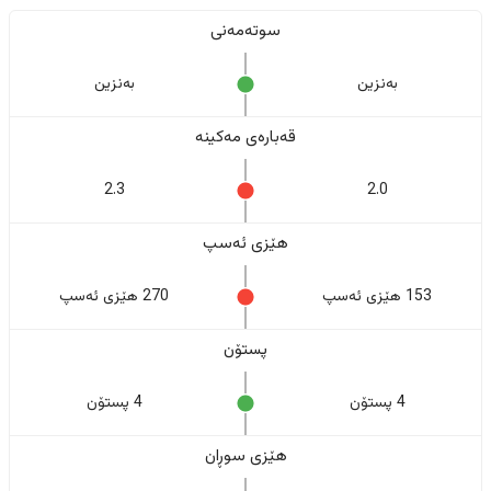
سوتەمەنی
بەنزین
بەنزین
قەبارەی مەکینە
2.3
2.0
هێزی ئەسپ
153 هێزی ئەسپ
270 هێزی ئەسپ
پستۆن
4 پستۆن
4 پستۆن
هێزی سوڕان