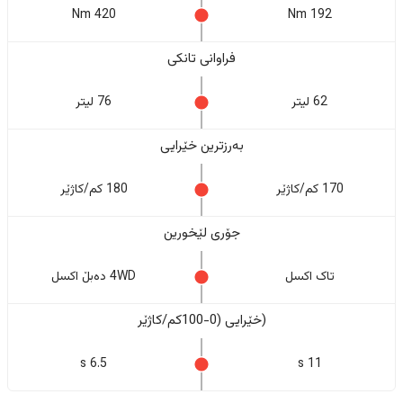
420 Nm
192 Nm
فراوانی تانکی
62 لیتر
76 لیتر
بەرزترین خێرایی
170 کم/کاژێر
180 کم/کاژێر
جۆری لێخورین
تاک اکسل
4WD دەبڵ اکسل
(خێرایی (0-100کم/کاژێر
6.5 s
11 s