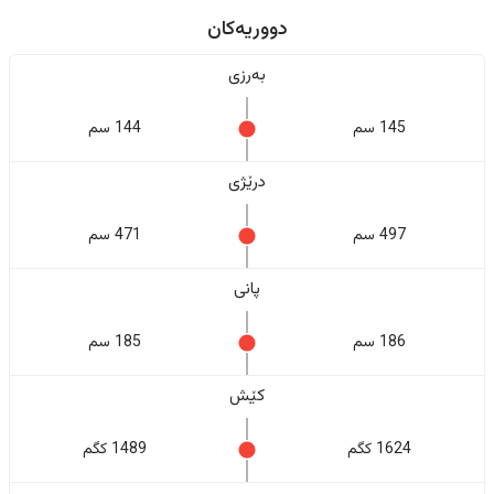
دووریەکان
بەرزی
145 سم
144 سم
درێژی
497 سم
471 سم
پانی
186 سم
185 سم
کێش
1624 کگم
1489 کگم