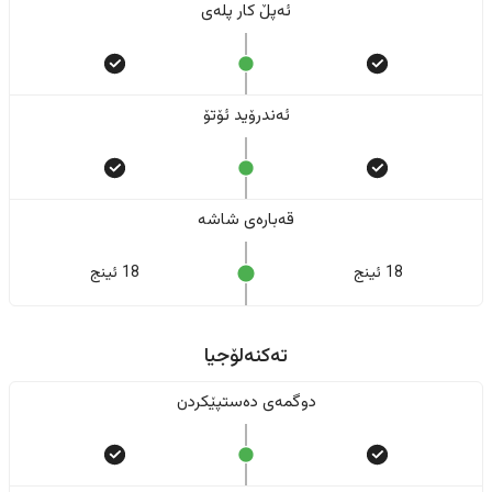
ئەپڵ کار پلەی
ئەندرۆید ئۆتۆ
قەبارەی شاشە
18 ئینج
18 ئینج
تەکنەلۆجیا
دوگمەی دەستپێکردن