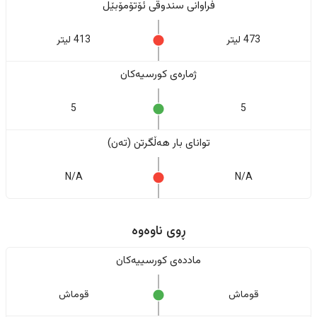
فراوانی سندوقی ئۆتۆمۆبێل
473 لیتر
413 لیتر
ژمارەی کورسیەکان
5
5
تواناى بار هەڵگرتن (تەن)
N/A
N/A
ڕوی ناوەوە
ماددەی کورسییەکان
قوماش
قوماش