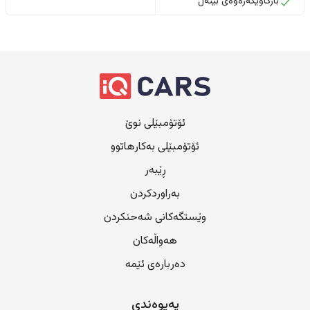
بارگاویکەرەوەی بێتەل
ئۆتۆمبێلی نوێ
ئۆتۆمبێلی بەکارهاتوو
ڕێبەر
بەراوردکردن
وێستگەکانی شەحنکردن
هەواڵەکان
دەربارەی ئێمە
پەیوەندی