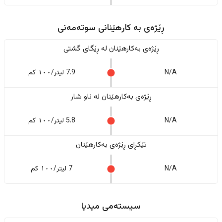
ڕێژەى به کارهێنانی سوتەمەنی
ڕێژەى بەکارهێنان له ڕێگای گشتی
N/A
7.9 لیتر/١٠٠ کم
ڕێژەى بەکارهێنان له ناو شار
N/A
5.8 لیتر/١٠٠ کم
تێکڕای ڕێژەى بەکارهێنان
N/A
7 لیتر/١٠٠ کم
سیستەمی میدیا