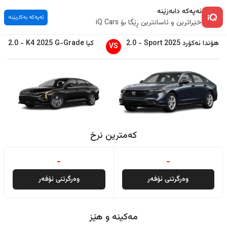
ئەپەکە دابەزێنە
ئەپەکە بەکاربێنە
خێراترین و ئاسانترین ڕێگا بۆ iQ Cars
هۆندا
ئەکۆرد
2025
Sport
-
2.0
کیا
G-Grade
2025
K4
-
2.0
VS
کەمترین نرخ
-
-
وەرگرتنی ئۆفەر
وەرگرتنی ئۆفەر
مەکینە و هێز