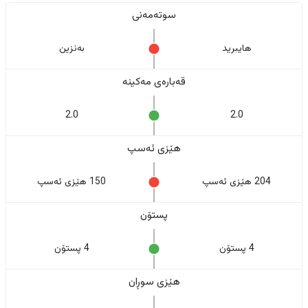
سوتەمەنی
هایبرید
بەنزین
قەبارەی مەکینە
2.0
2.0
هێزی ئەسپ
204 هێزی ئەسپ
150 هێزی ئەسپ
پستۆن
4 پستۆن
4 پستۆن
هێزی سوڕان