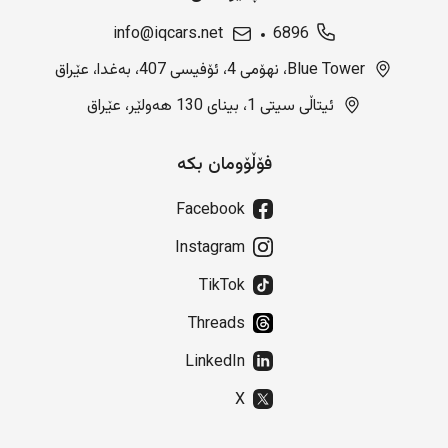
info@iqcars.net
6896
Blue Tower، نهۆمی 4، ئۆفیسی 407، بەغدا، عێراق
ئیتاڵی سیتی 1، بینای 130 هەولێر، عێراق
فۆڵۆومان بکە
Facebook
Instagram
TikTok
Threads
LinkedIn
X