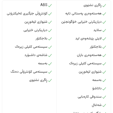
ڕاگری نشێوی
ABS
هەستەوەری پەستانی تایە
کۆنتڕۆڵی جێگیری ئەلیکترۆنی
دیاریکرنی خێرایی خۆگونجێن
شێوازی لێخوڕین
سلاید
دیاریکرنی خێرایی
لایتی پێشەوەی لید
بلاجکتۆر
بلاجکتۆر
سیستەمی کلیلی زیرەک
هەستەوەری باران
شاشەی داشبۆرد
سیستەمی کلیلی زیرەک
بەسمە
شێوازی لێخوڕین
سیستەمی کۆنترۆڵی دەنگ
بەسمە
ڕاگری نشێوی
داتاشۆ
سندوقی کارەبایی
شەغال