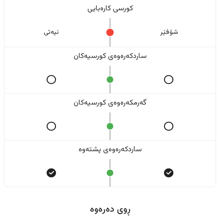
کورسی کارەبایی
شۆفێر
نیەتی
ساردکەرەوەی کورسیەکان
گەرمکەرەوەی کورسیەکان
ساردکەرەوەی پشتەوە
ڕوی دەرەوە