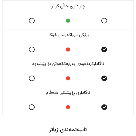
چاودێری خاڵی کوێر
برێکی فریاکەوتنی خۆکار
ئاگادارکردنەوەی بەریەککەوتن بۆ پێشەوە
ئاگاداری ڕۆیشتنی شەقام
تایبەتمەندی زیاتر