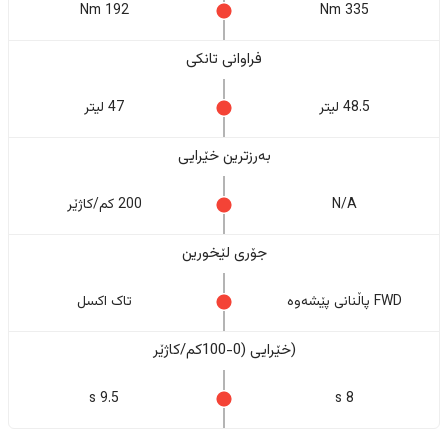
192 Nm
335 Nm
فراوانی تانکی
48.5 لیتر
47 لیتر
بەرزترین خێرایی
N/A
200 کم/کاژێر
جۆری لێخورین
FWD پاڵنانی پێشەوە
تاک اکسل
(خێرایی (0-100کم/کاژێر
9.5 s
8 s