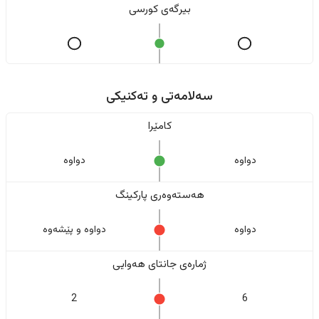
بیرگەی کورسی
سەلامەتی و تەکنیکی
کامێرا
دواوە
دواوە
هەستەوەری پارکینگ
دواوە
دواوە و پێشەوە
ژمارەی جانتای هەوایی
2
6