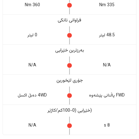
360 Nm
335 Nm
فراوانی تانکی
48.5 لیتر
0 لیتر
بەرزترین خێرایی
N/A
N/A
جۆری لێخورین
FWD پاڵنانی پێشەوە
4WD دەبڵ اکسل
(خێرایی (0-100کم/کاژێر
N/A
8 s