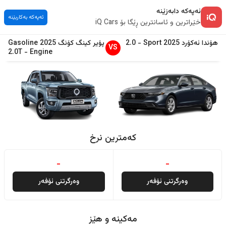
ئەپەکە دابەزێنە
ئەپەکە بەکاربێنە
خێراترین و ئاسانترین ڕێگا بۆ iQ Cars
هۆندا
ئەکۆرد
2025
Sport
-
2.0
پۆیر
کینگ کۆنگ
2025
Gasoline
VS
2.0T
-
Engine
کەمترین نرخ
-
-
وەرگرتنی ئۆفەر
وەرگرتنی ئۆفەر
مەکینە و هێز