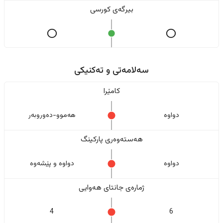
بیرگەی کورسی
سەلامەتی و تەکنیکی
کامێرا
دواوە
هەموو-دەوروبەر
هەستەوەری پارکینگ
دواوە
دواوە و پێشەوە
ژمارەی جانتای هەوایی
4
6