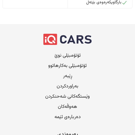
بارگاویکەرەوەی بێتەل
ئۆتۆمبێلی نوێ
ئۆتۆمبێلی بەکارهاتوو
ڕێبەر
بەراوردکردن
وێستگەکانی شەحنکردن
هەواڵەکان
دەربارەی ئێمە
پەیوەندی