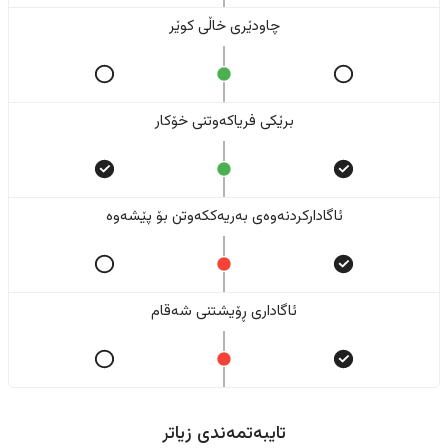
چاودێری خاڵی کوێر
برێکی فریاکەوتنی خۆکار
ئاگادارکردنەوەی بەریەککەوتن بۆ پێشەوە
ئاگاداری ڕۆیشتنی شەقام
تایبەتمەندی زیاتر