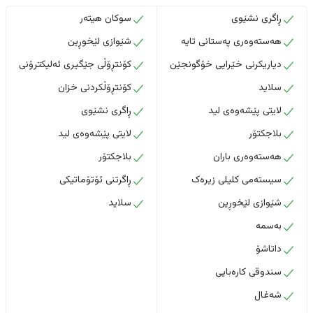
ڕاگری نشێوی
سوکان هیتەر
هەستەوەری پەستانی تایە
شێوازی لێخوڕین
دیاریکرنی خێرایی خۆگونجێن
کۆنتڕۆڵی جێگیری ئەلیکترۆنی
سلاید
کۆنتڕۆڵکردنی خزان
لایتی پێشەوەی لید
ڕاگری نشێوی
بلاجکتۆر
لایتی پێشەوەی لید
هەستەوەری باران
بلاجکتۆر
سیستەمی کلیلی زیرەک
ڕاگرتنی ئۆتۆماتیکی
شێوازی لێخوڕین
سلاید
بەسمە
داتاشۆ
سندوقی کارەبایی
شەغال