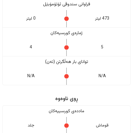
فراوانی سندوقی ئۆتۆمۆبێل
473 لیتر
0 لیتر
ژمارەی کورسیەکان
4
5
تواناى بار هەڵگرتن (تەن)
N/A
N/A
ڕوی ناوەوە
ماددەی کورسییەکان
قوماش
جلد