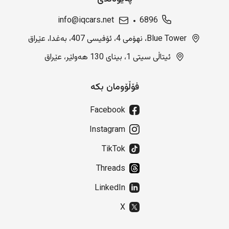
info@iqcars.net
6896
Blue Tower، نهۆمی 4، ئۆفیسی 407، بەغدا، عێراق
ئیتاڵی سیتی 1، بینای 130 هەولێر، عێراق
فۆڵۆومان بکە
Facebook
Instagram
TikTok
Threads
LinkedIn
X