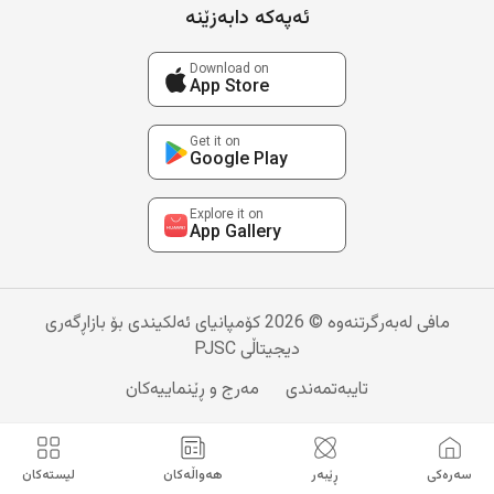
ئەپەکە دابەزێنە
Download on
App Store
Get it on
Google Play
Explore it on
App Gallery
مافی لەبەرگرتنەوە © 2026 کۆمپانیای ئەلکیندی بۆ بازاڕگەری
دیجیتاڵی PJSC
تایبەتمەندی
مەرج و ڕێنماییەکان
سەرەکی
ڕێبەر
هەواڵەکان
لیستەکان