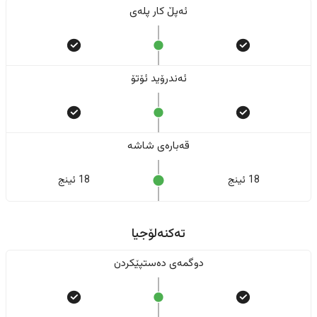
ئەپڵ کار پلەی
ئەندرۆید ئۆتۆ
قەبارەی شاشە
18 ئینج
18 ئینج
تەکنەلۆجیا
دوگمەی دەستپێکردن