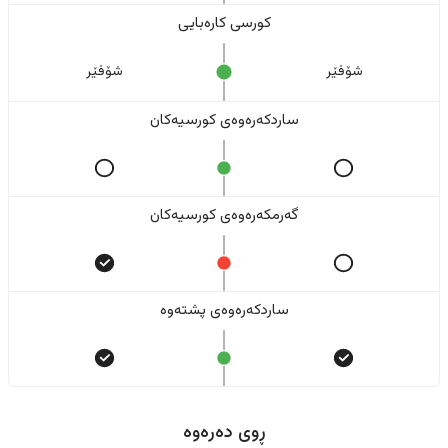
کورسی کارەبایی
شۆفێر
شۆفێر
ساردکەرەوەی کورسیەکان
گەرمکەرەوەی کورسیەکان
ساردکەرەوەی پشتەوە
ڕوی دەرەوە