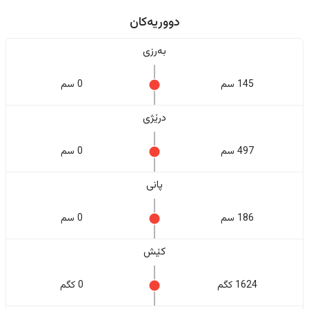
دووریەکان
بەرزی
145 سم
0 سم
درێژی
497 سم
0 سم
پانی
186 سم
0 سم
کێش
1624 کگم
0 کگم