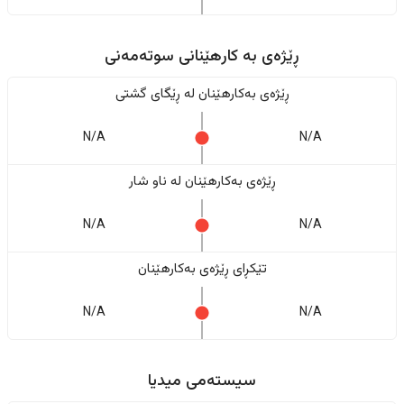
ڕێژەى به کارهێنانی سوتەمەنی
ڕێژەى بەکارهێنان له ڕێگای گشتی
N/A
N/A
ڕێژەى بەکارهێنان له ناو شار
N/A
N/A
تێکڕای ڕێژەى بەکارهێنان
N/A
N/A
سیستەمی میدیا