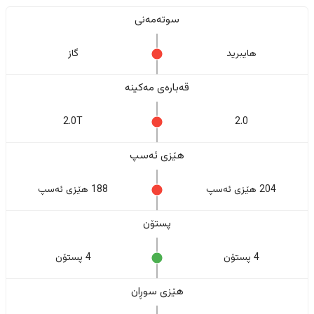
سوتەمەنی
هایبرید
گاز
قەبارەی مەکینە
2.0T
2.0
هێزی ئەسپ
204 هێزی ئەسپ
188 هێزی ئەسپ
پستۆن
4 پستۆن
4 پستۆن
هێزی سوڕان