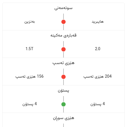
سوتەمەنی
هایبرید
بەنزین
قەبارەی مەکینە
1.5T
2.0
هێزی ئەسپ
204 هێزی ئەسپ
156 هێزی ئەسپ
پستۆن
4 پستۆن
4 پستۆن
هێزی سوڕان