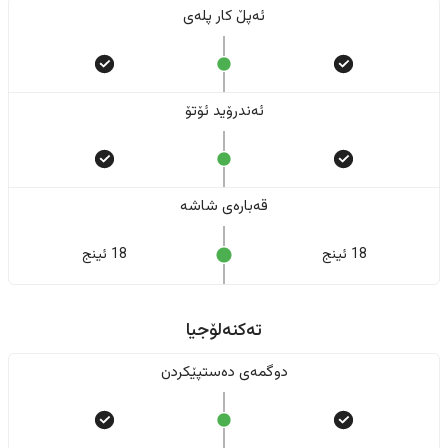
ئەپڵ کار پلەی
ئەندرۆید ئۆتۆ
قەبارەی شاشە
18 ئینج
18 ئینج
تەکنەلۆجیا
دوگمەی دەستپێکردن