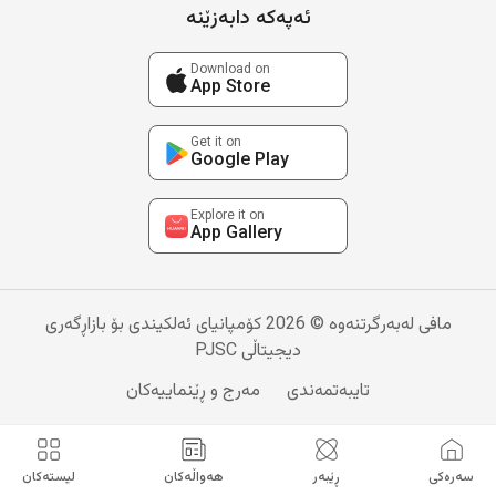
ئەپەکە دابەزێنە
Download on
App Store
Get it on
Google Play
Explore it on
App Gallery
مافی لەبەرگرتنەوە © 2026 کۆمپانیای ئەلکیندی بۆ بازاڕگەری
دیجیتاڵی PJSC
تایبەتمەندی
مەرج و ڕێنماییەکان
سەرەکی
ڕێبەر
هەواڵەکان
لیستەکان