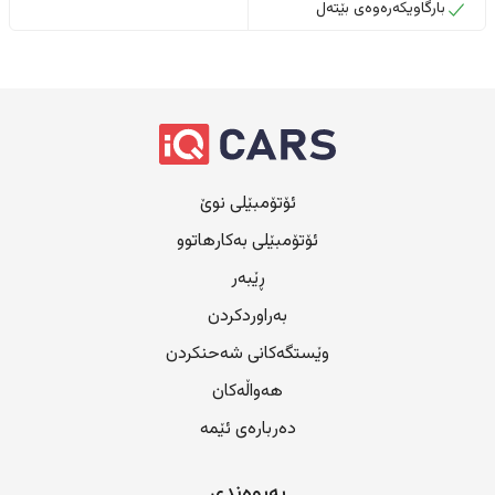
بارگاویکەرەوەی بێتەل
ئۆتۆمبێلی نوێ
ئۆتۆمبێلی بەکارهاتوو
ڕێبەر
بەراوردکردن
وێستگەکانی شەحنکردن
هەواڵەکان
دەربارەی ئێمە
پەیوەندی