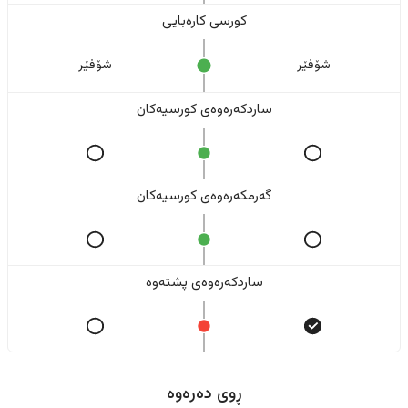
کورسی کارەبایی
شۆفێر
شۆفێر
ساردکەرەوەی کورسیەکان
گەرمکەرەوەی کورسیەکان
ساردکەرەوەی پشتەوە
ڕوی دەرەوە