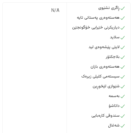
ڕاگری نشێوی
N/A
هەستەوەری پەستانی تایە
دیاریکرنی خێرایی خۆگونجێن
سلاید
لایتی پێشەوەی لید
بلاجکتۆر
هەستەوەری باران
سیستەمی کلیلی زیرەک
شێوازی لێخوڕین
بەسمە
داتاشۆ
سندوقی کارەبایی
شەغال