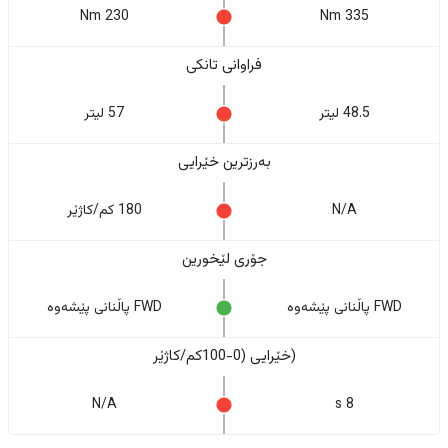
230 Nm
335 Nm
فراوانی تانکی
48.5 لیتر
57 لیتر
بەرزترین خێرایی
N/A
180 کم/کاژێر
جۆری لێخورین
FWD پاڵنانی پێشەوە
FWD پاڵنانی پێشەوە
(خێرایی (0-100کم/کاژێر
N/A
8 s