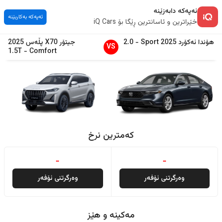
ئەپەکە دابەزێنە
ئەپەکە بەکاربێنە
خێراترین و ئاسانترین ڕێگا بۆ iQ Cars
هۆندا
ئەکۆرد
2025
Sport
-
2.0
جیتۆر
X70 پڵەس
2025
VS
1.5T
-
Comfort
کەمترین نرخ
-
-
وەرگرتنی ئۆفەر
وەرگرتنی ئۆفەر
مەکینە و هێز