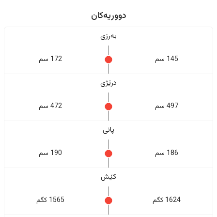
دووریەکان
بەرزی
145 سم
172 سم
درێژی
497 سم
472 سم
پانی
186 سم
190 سم
کێش
1624 کگم
1565 کگم