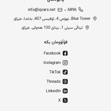
info@iqcars.net
6896
Blue Tower، نهۆمی 4، ئۆفیسی 407، بەغدا، عێراق
ئیتاڵی سیتی 1، بینای 130 هەولێر، عێراق
فۆڵۆومان بکە
Facebook
Instagram
TikTok
Threads
LinkedIn
X