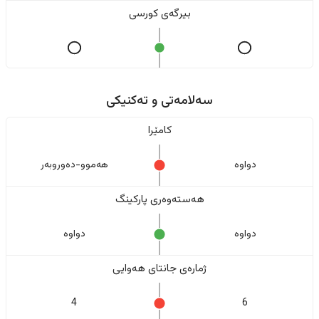
بیرگەی کورسی
سەلامەتی و تەکنیکی
کامێرا
دواوە
هەموو-دەوروبەر
هەستەوەری پارکینگ
دواوە
دواوە
ژمارەی جانتای هەوایی
4
6