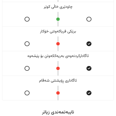
چاودێری خاڵی کوێر
برێکی فریاکەوتنی خۆکار
ئاگادارکردنەوەی بەریەککەوتن بۆ پێشەوە
ئاگاداری ڕۆیشتنی شەقام
تایبەتمەندی زیاتر