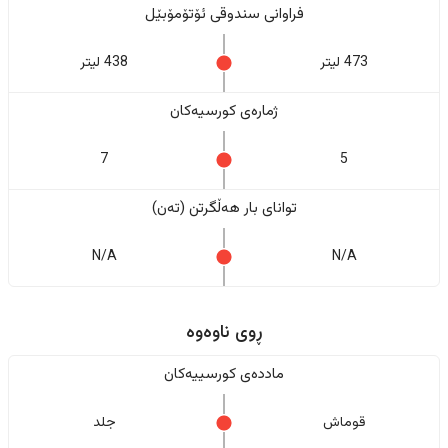
فراوانی سندوقی ئۆتۆمۆبێل
473 لیتر
438 لیتر
ژمارەی کورسیەکان
7
5
تواناى بار هەڵگرتن (تەن)
N/A
N/A
ڕوی ناوەوە
ماددەی کورسییەکان
قوماش
جلد