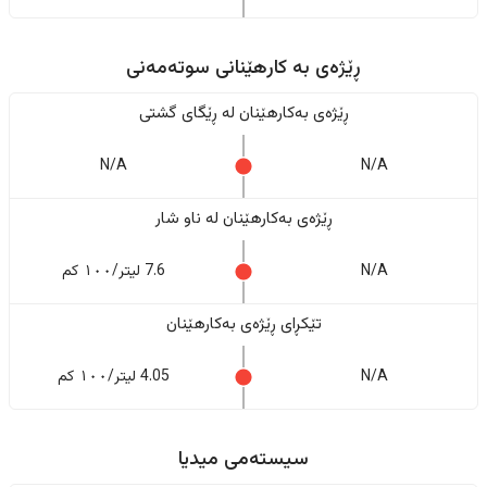
ڕێژەى به کارهێنانی سوتەمەنی
ڕێژەى بەکارهێنان له ڕێگای گشتی
N/A
N/A
ڕێژەى بەکارهێنان له ناو شار
N/A
7.6 لیتر/١٠٠ کم
تێکڕای ڕێژەى بەکارهێنان
N/A
4.05 لیتر/١٠٠ کم
سیستەمی میدیا