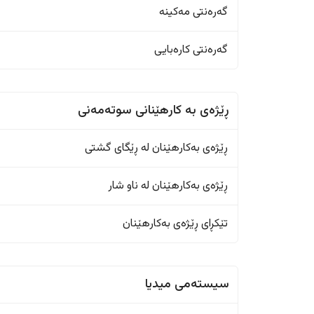
گەرەنتی مەکینە
گەرەنتی کارەبایی
ڕێژەى به کارهێنانی سوتەمەنی
ڕێژەى بەکارهێنان له ڕێگای گشتی
ڕێژەى بەکارهێنان له ناو شار
تێکڕای ڕێژەى بەکارهێنان
سیستەمی میدیا