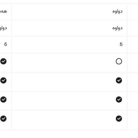
دواوە
هەمو
دواوە
دواو
6
6