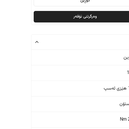
گۆڕین
وەرگرتنی ئۆفەر
ین
پ