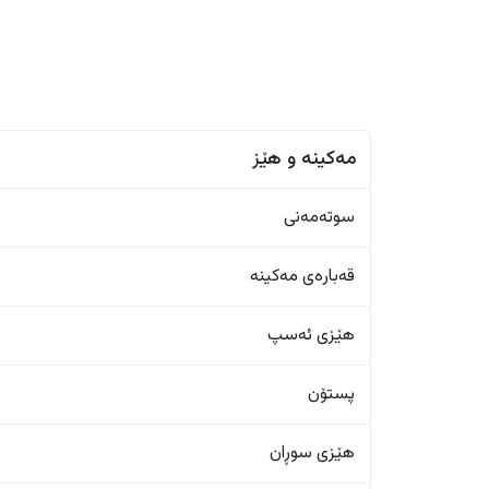
مەکینە و هێز
سوتەمەنی
قەبارەی مەکینە
هێزی ئەسپ
پستۆن
هێزی سوڕان