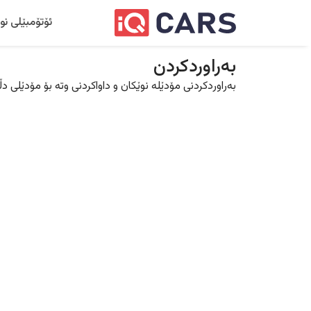
ئۆتۆمبێلی نو
بەراوردکردن
بەراوردکردنی مۆدێلە نوێکان و داواکردنی وتە بۆ مۆدێلی