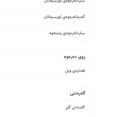
ساردکەرەوەی کورسیەکان
گەرمکەرەوەی کورسیەکان
ساردکەرەوەی پشتەوە
ڕوی دەرەوە
قەبارەی ویل
گەرەنتی
گەرەنتی گێڕ