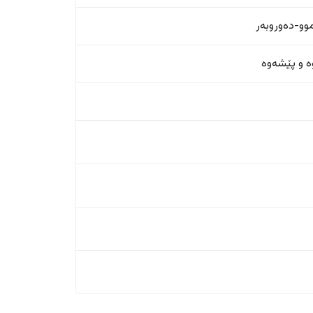
و-دەوروبەر
ە و پێشەوە