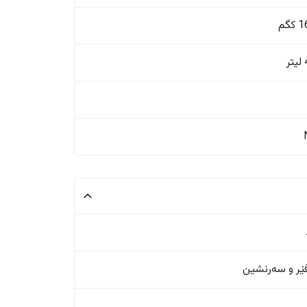
گم
ر
ر و سەرنشین