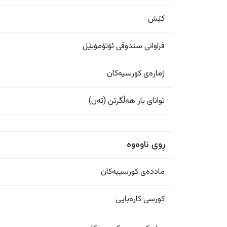
کێش
فراوانی سندوقی ئۆتۆمۆبێل
ژمارەی کورسیەکان
تواناى بار هەڵگرتن (تەن)
ڕوی ناوەوە
ماددەی کورسییەکان
کورسی کارەبایی