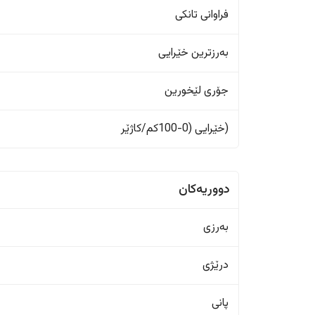
فراوانی تانکی
بەرزترین خێرایی
جۆری لێخورین
(خێرایی (0-100کم/کاژێر
دووریەکان
بەرزی
درێژی
پانی