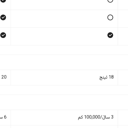
18 ئینج
20 ئینج
3 ساڵ/100,000 کم
6 ساڵ - کیلۆمەتری بێسنوور