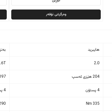
گۆڕین
وەرگرتنی ئۆفەر
هایبرید
بەنز
1.6T
2.0
204 هێزی ئەسپ
197 هێزی ئەس
4 پستۆن
4 پستۆن
290 Nm
335 Nm