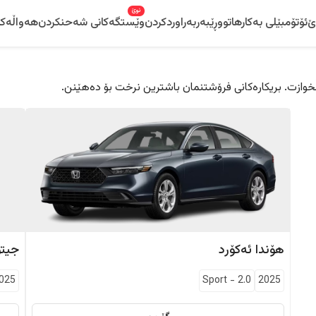
نوێ
ێ
ئۆتۆمبێلی بەکارهاتوو
ڕێبەر
بەراوردکردن
وێستگەکانی شەحنکردن
هەواڵەکا
 دڵخوازت. بریکارەکانی فرۆشتنمان باشترین نرخت بۆ دەهێنن.
هۆندا
ئەکۆرد
جیتۆ
025
Sport
-
2.0
2025