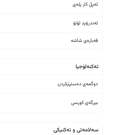
ئەپڵ کار پلەی
ئەندرۆید ئۆتۆ
قەبارەی شاشە
تەکنەلۆجیا
دوگمەی دەستپێکردن
بیرگەی کورسی
سەلامەتی و تەکنیکی