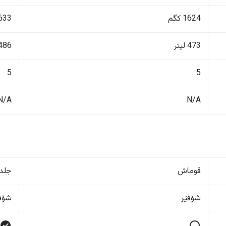
1624 کگم
1633 ک
473 لیتر
486 لیت
5
5
N/A
N/A
قوماش
جلد
شۆفێر
شۆفێ