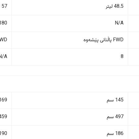
48.5 لیتر
57 لیتر
N/A
180 کم/کاژێ
FWD پاڵنانی پێشەوە
FWD پاڵنانی پ
N/A
8
145 سم
169 سم
497 سم
459 سم
186 سم
190 سم