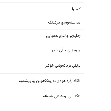
کامێرا
هەستەوەری پارکینگ
ژمارەی جانتای هەوایی
چاودێری خاڵی کوێر
برێکی فریاکەوتنی خۆکار
ئاگادارکردنەوەی بەریەککەوتن بۆ پێشەوە
ئاگاداری ڕۆیشتنی شەقام