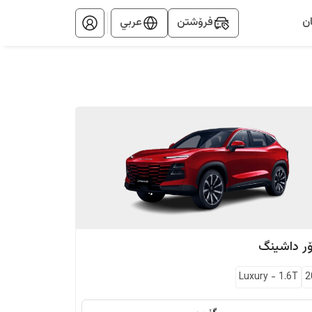
ن
فرۆشتن
عربي
ر
داشينگ
Luxury
-
1.6T
2