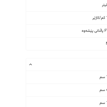
ر
ێشەوە