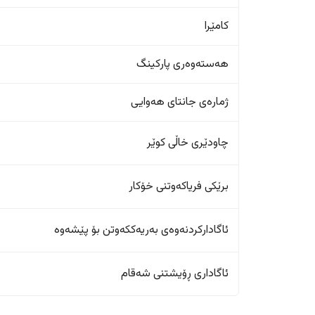
کامێرا
هەستەوەری پارکینگ
ژمارەی جانتای هەوایی
چاودێری خاڵی کوێر
برێکی فریاکەوتنی خۆکار
ئاگادارکردنەوەی بەریەککەوتن بۆ پێشەوە
ئاگاداری ڕۆیشتنی شەقام