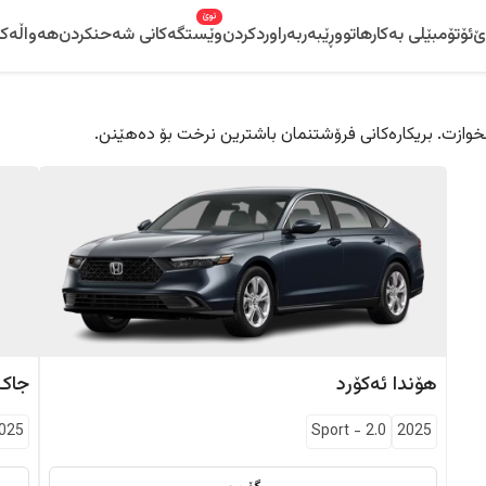
نوێ
ێ
ئۆتۆمبێلی بەکارهاتوو
ڕێبەر
بەراوردکردن
وێستگەکانی شەحنکردن
هەواڵەکا
 دڵخوازت. بریکارەکانی فرۆشتنمان باشترین نرخت بۆ دەهێنن.
هۆندا
ئەکۆرد
جاک
025
Sport
-
2.0
2025