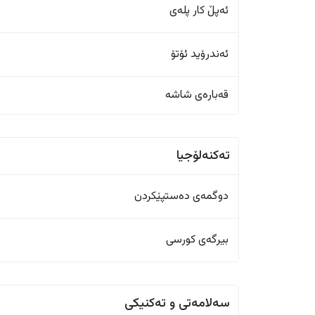
ئەپڵ کار پلەی
ئەندرۆید ئۆتۆ
قەبارەی شاشە
تەکنەلۆجیا
دوگمەی دەستپێکردن
بیرگەی کورسی
سەلامەتی و تەکنیکی