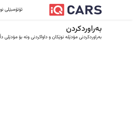
ئۆتۆمبێلی نو
بەراوردکردن
بەراوردکردنی مۆدێلە نوێکان و داواکردنی وتە بۆ مۆدێلی