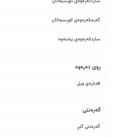
ساردکەرەوەی کورسیەکان
گەرمکەرەوەی کورسیەکان
ساردکەرەوەی پشتەوە
ڕوی دەرەوە
قەبارەی ویل
گەرەنتی
گەرەنتی گێڕ