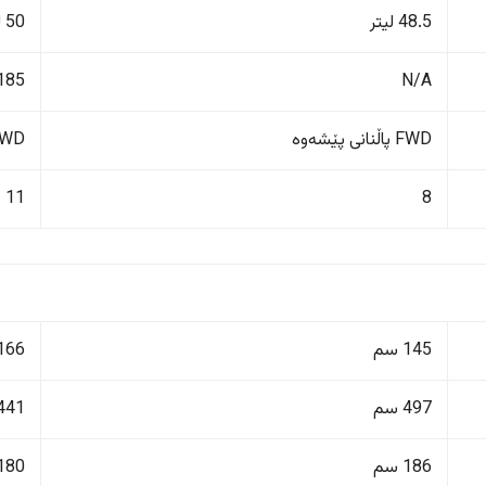
48.5 لیتر
50 لیتر
N/A
185 کم/کاژێ
FWD پاڵنانی پێشەوە
FWD پاڵنانی پ
11
8
145 سم
166 سم
497 سم
441 سم
186 سم
180 سم