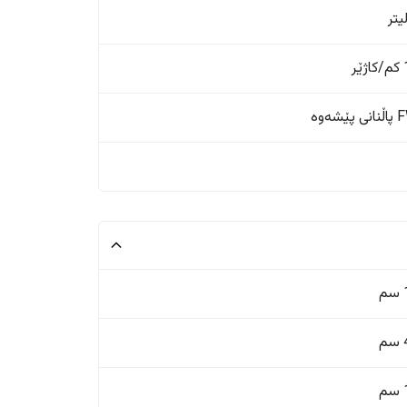
ر
ێشەوە