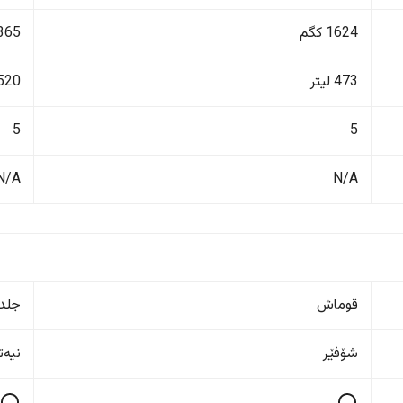
1624 کگم
1365 ک
473 لیتر
520 لیت
5
5
N/A
N/A
قوماش
جلد
شۆفێر
نیەت