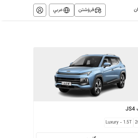
ن
فرۆشتن
عربي
JS4
Luxury
-
1.5T
2