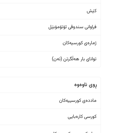
کێش
فراوانی سندوقی ئۆتۆمۆبێل
ژمارەی کورسیەکان
تواناى بار هەڵگرتن (تەن)
ڕوی ناوەوە
ماددەی کورسییەکان
کورسی کارەبایی