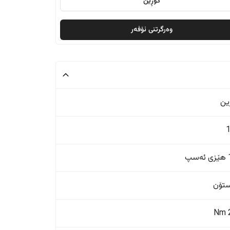
گۆڕین
وەرگرتنی ئۆفەر
ین
پ