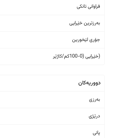
فراوانی تانکی
بەرزترین خێرایی
جۆری لێخورین
(خێرایی (0-100کم/کاژێر
دووریەکان
بەرزی
درێژی
پانی