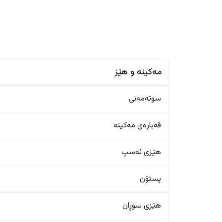
مەکینە و هێز
سوتەمەنی
قەبارەی مەکینە
هێزی ئەسپ
پستۆن
هێزی سوڕان