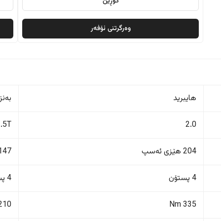
گۆڕین
وەرگرتنی ئۆفەر
هایبرید
بەنز
1.5T
2.0
204 هێزی ئەسپ
147 هێزی ئەس
4 پستۆن
4 پستۆن
210 Nm
335 Nm