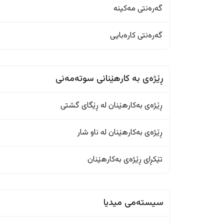
گەرەنتی مەکینە
گەرەنتی کارەبایی
ڕێژەى به کارهێنانی سوتەمەنی
ڕێژەى بەکارهێنان له ڕێگای گشتی
ڕێژەى بەکارهێنان له ناو شار
تێکڕای ڕێژەى بەکارهێنان
سیستەمی میدیا