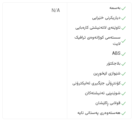
بەسمە
N/A
دیاریکرنی خێرایی
ئاوێنەی لاتەنیشتی کارەبایی
سستەمی کوژانەوەی ترافیک
لایت
ABS
بلاجکتۆر
شێوازی لێخوڕین
کۆنتڕۆڵی جێگیری ئەلیکترۆنی
شوێنپێی تەنیشتەکان
قولابی ڕاکێشان
هەستەوەری پەستانی تایە