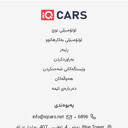
ئۆتۆمبێلی نوێ
ئۆتۆمبێلی بەکارهاتوو
ڕێبەر
بەراوردکردن
وێستگەکانی شەحنکردن
هەواڵەکان
دەربارەی ئێمە
پەیوەندی
info@iqcars.net
6896
Blue Tower، نهۆمی 4، ئۆفیسی 407، بەغدا، عێراق