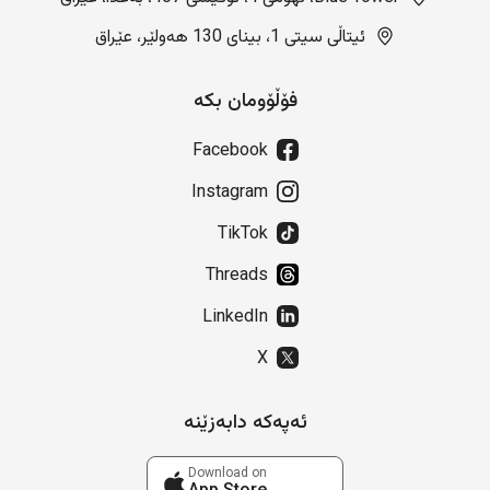
ئیتاڵی سیتی 1، بینای 130 هەولێر، عێراق
فۆڵۆومان بکە
Facebook
Instagram
TikTok
Threads
LinkedIn
X
ئەپەکە دابەزێنە
Download on