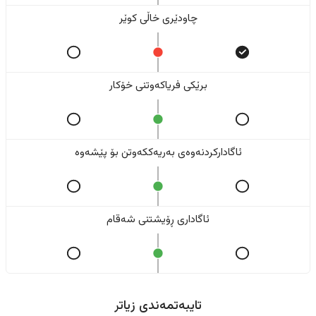
چاودێری خاڵی کوێر
برێکی فریاکەوتنی خۆکار
ئاگادارکردنەوەی بەریەککەوتن بۆ پێشەوە
ئاگاداری ڕۆیشتنی شەقام
تایبەتمەندی زیاتر