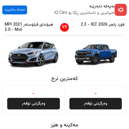
ئەپەکە دابەزێنە
ئەپەکە بەکاربێنە
خێراترین و ئاسانترین ڕێگا بۆ iQ Cars
فۆرد
رانجر
2026
XLT
-
2.3
هیۆندای
ڤیلۆستەر
2021
MPI
VS
2.0
-
Mid
کەمترین نرخ
-
-
وەرگرتنی ئۆفەر
وەرگرتنی ئۆفەر
مەکینە و هێز