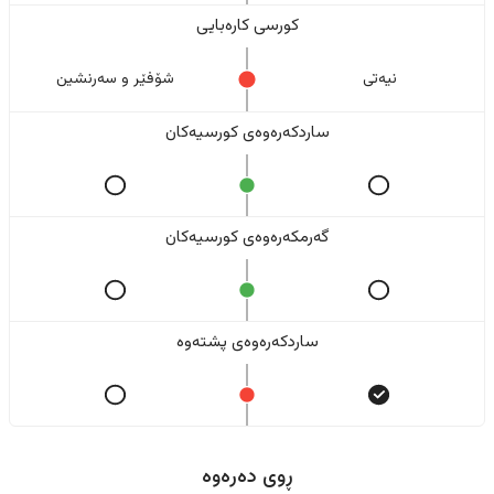
کورسی کارەبایی
نیەتی
شۆفێر و سەرنشین
ساردکەرەوەی کورسیەکان
گەرمکەرەوەی کورسیەکان
ساردکەرەوەی پشتەوە
ڕوی دەرەوە