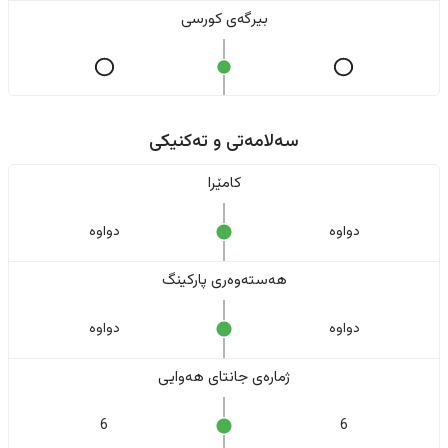
بیرگەی کورسی
سەلامەتی و تەکنیکی
کامێرا
دواوە
دواوە
هەستەوەری پارکینگ
دواوە
دواوە
ژمارەی جانتای هەوایی
6
6