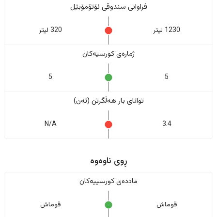
فراوانی سندوقی ئۆتۆمۆبێل
1230 لیتر
320 لیتر
ژمارەی کورسیەکان
5
5
تواناى بار هەڵگرتن (تەن)
N/A
3.4
ڕوی ناوەوە
ماددەی کورسییەکان
قوماش
قوماش