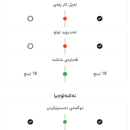
ئەپڵ کار پلەی
ئەندرۆید ئۆتۆ
قەبارەی شاشە
18 ئینج
18 ئینج
تەکنەلۆجیا
دوگمەی دەستپێکردن