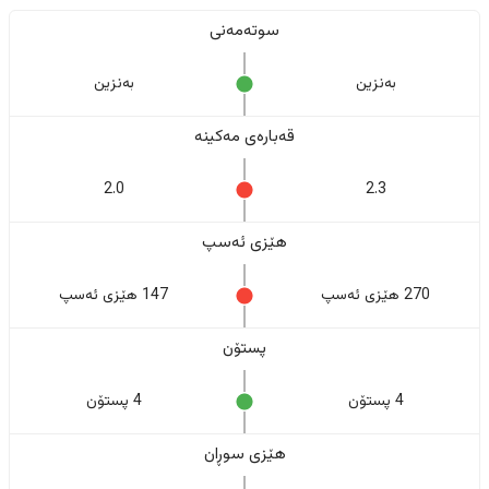
سوتەمەنی
بەنزین
بەنزین
قەبارەی مەکینە
2.0
2.3
هێزی ئەسپ
270 هێزی ئەسپ
147 هێزی ئەسپ
پستۆن
4 پستۆن
4 پستۆن
هێزی سوڕان