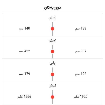
دووریەکان
بەرزی
188 سم
140 سم
درێژی
537 سم
422 سم
پانی
192 سم
179 سم
کێش
1920 کگم
1266 کگم