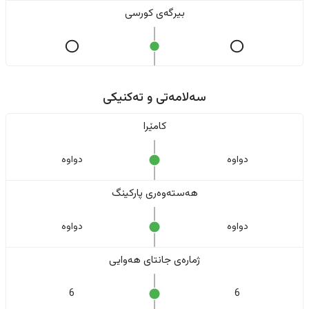
بیرگەی کورسی
سەلامەتی و تەکنیکی
کامێرا
دواوە
دواوە
هەستەوەری پارکینگ
دواوە
دواوە
ژمارەی جانتای هەوایی
6
6