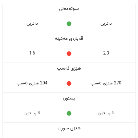
سوتەمەنی
بەنزین
بەنزین
قەبارەی مەکینە
1.6
2.3
هێزی ئەسپ
270 هێزی ئەسپ
204 هێزی ئەسپ
پستۆن
4 پستۆن
4 پستۆن
هێزی سوڕان