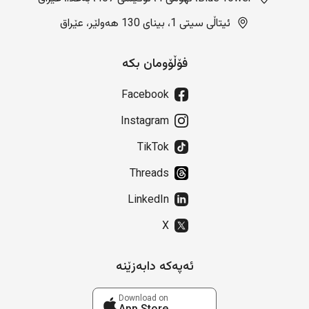
ئیتاڵی سیتی 1، بینای 130 هەولێر، عێراق
فۆڵۆومان بکە
Facebook
Instagram
TikTok
Threads
LinkedIn
X
ئەپەکە دابەزێنە
Download on