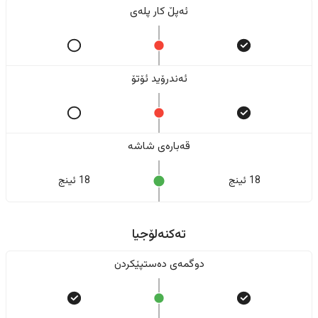
ئەپڵ کار پلەی
ئەندرۆید ئۆتۆ
قەبارەی شاشە
18 ئینج
18 ئینج
تەکنەلۆجیا
دوگمەی دەستپێکردن