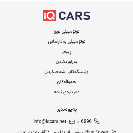
ئۆتۆمبێلی نوێ
ئۆتۆمبێلی بەکارهاتوو
ڕێبەر
بەراوردکردن
وێستگەکانی شەحنکردن
هەواڵەکان
دەربارەی ئێمە
پەیوەندی
info@iqcars.net
6896
Blue Tower، نهۆمی 4، ئۆفیسی 407، بەغدا، عێراق