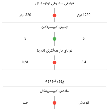
فراوانی سندوقی ئۆتۆمۆبێل
1230 لیتر
320 لیتر
ژمارەی کورسیەکان
5
5
تواناى بار هەڵگرتن (تەن)
N/A
3.4
ڕوی ناوەوە
ماددەی کورسییەکان
قوماش
جلد