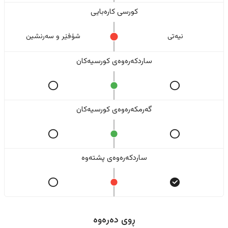
کورسی کارەبایی
نیەتی
شۆفێر و سەرنشین
ساردکەرەوەی کورسیەکان
گەرمکەرەوەی کورسیەکان
ساردکەرەوەی پشتەوە
ڕوی دەرەوە