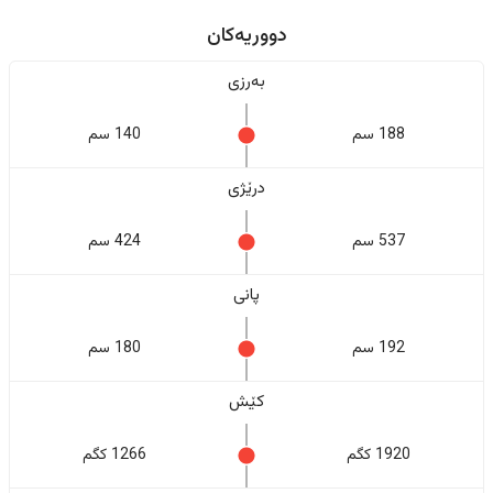
دووریەکان
بەرزی
188 سم
140 سم
درێژی
537 سم
424 سم
پانی
192 سم
180 سم
کێش
1920 کگم
1266 کگم