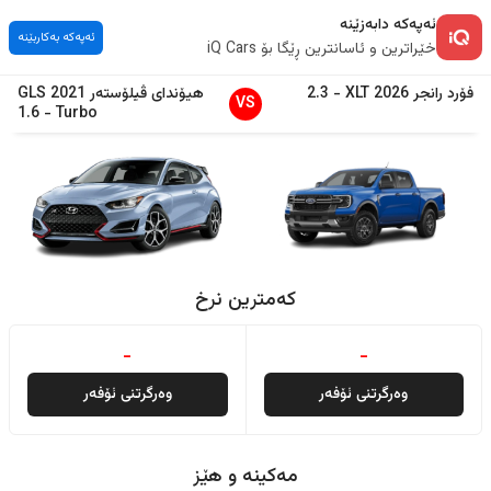
ئەپەکە دابەزێنە
ئەپەکە بەکاربێنە
خێراترین و ئاسانترین ڕێگا بۆ iQ Cars
فۆرد
رانجر
2026
XLT
-
2.3
هیۆندای
ڤیلۆستەر
2021
GLS
VS
1.6
-
Turbo
کەمترین نرخ
-
-
وەرگرتنی ئۆفەر
وەرگرتنی ئۆفەر
مەکینە و هێز