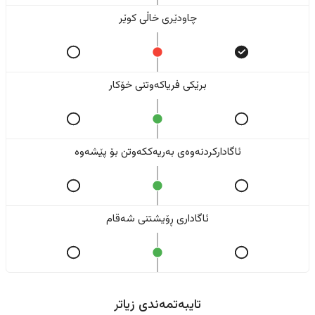
چاودێری خاڵی کوێر
برێکی فریاکەوتنی خۆکار
ئاگادارکردنەوەی بەریەککەوتن بۆ پێشەوە
ئاگاداری ڕۆیشتنی شەقام
تایبەتمەندی زیاتر