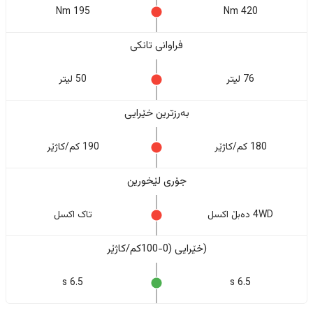
195 Nm
420 Nm
فراوانی تانکی
76 لیتر
50 لیتر
بەرزترین خێرایی
180 کم/کاژێر
190 کم/کاژێر
جۆری لێخورین
4WD دەبڵ اکسل
تاک اکسل
(خێرایی (0-100کم/کاژێر
6.5 s
6.5 s