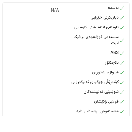
بەسمە
N/A
دیاریکرنی خێرایی
ئاوێنەی لاتەنیشتی کارەبایی
سستەمی کوژانەوەی ترافیک
لایت
ABS
بلاجکتۆر
شێوازی لێخوڕین
کۆنتڕۆڵی جێگیری ئەلیکترۆنی
شوێنپێی تەنیشتەکان
قولابی ڕاکێشان
هەستەوەری پەستانی تایە