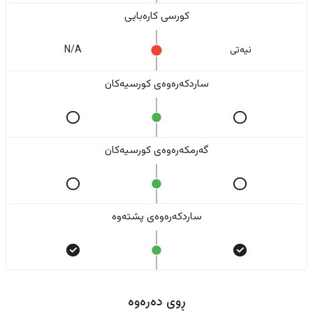
کورسی کارەبایی
نیەتی
N/A
ساردکەرەوەی کورسیەکان
گەرمکەرەوەی کورسیەکان
ساردکەرەوەی پشتەوە
ڕوی دەرەوە