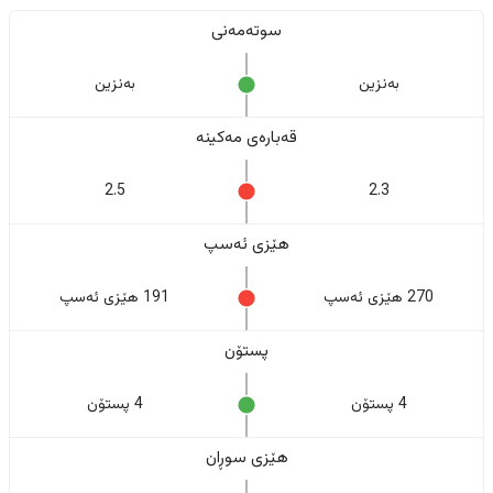
سوتەمەنی
بەنزین
بەنزین
قەبارەی مەکینە
2.5
2.3
هێزی ئەسپ
270 هێزی ئەسپ
191 هێزی ئەسپ
پستۆن
4 پستۆن
4 پستۆن
هێزی سوڕان