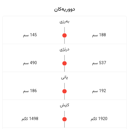
دووریەکان
بەرزی
188 سم
145 سم
درێژی
537 سم
490 سم
پانی
192 سم
186 سم
کێش
1920 کگم
1498 کگم