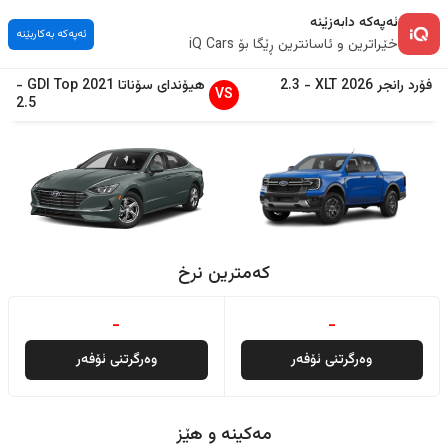
ئەپەکە دابەزێنە
ئەپەکە بەکاربێنە
خێراترین و ئاسانترین ڕێگا بۆ iQ Cars
فۆرد
رانجر
2026
XLT
-
2.3
هیۆندای
سۆناتا
2021
GDI Top
-
VS
2.5
کەمترین نرخ
-
-
وەرگرتنی ئۆفەر
وەرگرتنی ئۆفەر
مەکینە و هێز