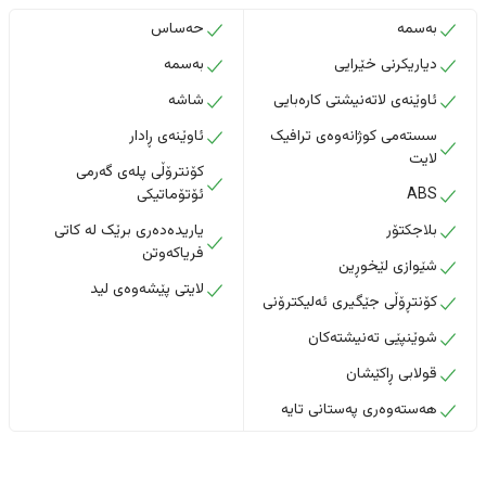
بەسمە
حەساس
دیاریکرنی خێرایی
بەسمە
ئاوێنەی لاتەنیشتی کارەبایی
شاشە
سستەمی کوژانەوەی ترافیک
ئاوێنەی ڕادار
لایت
کۆنترۆڵی پلەی گەرمی
ABS
ئۆتۆماتیکی
بلاجکتۆر
یاریدەدەری برێک لە کاتی
فریاکەوتن
شێوازی لێخوڕین
لایتی پێشەوەی لید
کۆنتڕۆڵی جێگیری ئەلیکترۆنی
شوێنپێی تەنیشتەکان
قولابی ڕاکێشان
هەستەوەری پەستانی تایە