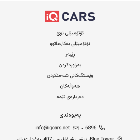
ئۆتۆمبێلی نوێ
ئۆتۆمبێلی بەکارهاتوو
ڕێبەر
بەراوردکردن
وێستگەکانی شەحنکردن
هەواڵەکان
دەربارەی ئێمە
پەیوەندی
info@iqcars.net
6896
Blue Tower، نهۆمی 4، ئۆفیسی 407، بەغدا، عێراق