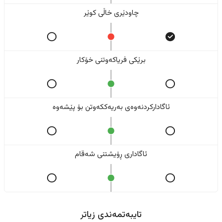
چاودێری خاڵی کوێر
برێکی فریاکەوتنی خۆکار
ئاگادارکردنەوەی بەریەککەوتن بۆ پێشەوە
ئاگاداری ڕۆیشتنی شەقام
تایبەتمەندی زیاتر