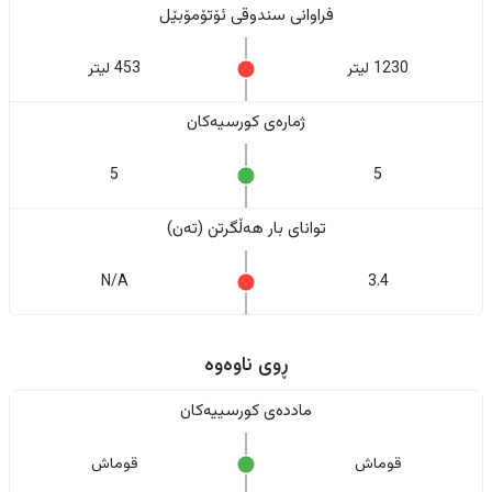
فراوانی سندوقی ئۆتۆمۆبێل
1230 لیتر
453 لیتر
ژمارەی کورسیەکان
5
5
تواناى بار هەڵگرتن (تەن)
N/A
3.4
ڕوی ناوەوە
ماددەی کورسییەکان
قوماش
قوماش