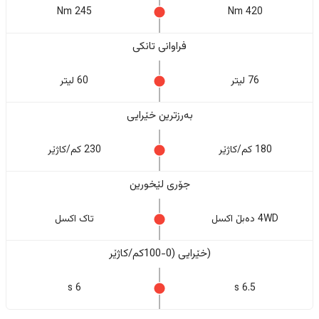
245 Nm
420 Nm
فراوانی تانکی
76 لیتر
60 لیتر
بەرزترین خێرایی
180 کم/کاژێر
230 کم/کاژێر
جۆری لێخورین
4WD دەبڵ اکسل
تاک اکسل
(خێرایی (0-100کم/کاژێر
6 s
6.5 s