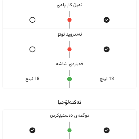
ئەپڵ کار پلەی
ئەندرۆید ئۆتۆ
قەبارەی شاشە
18 ئینج
18 ئینج
تەکنەلۆجیا
دوگمەی دەستپێکردن