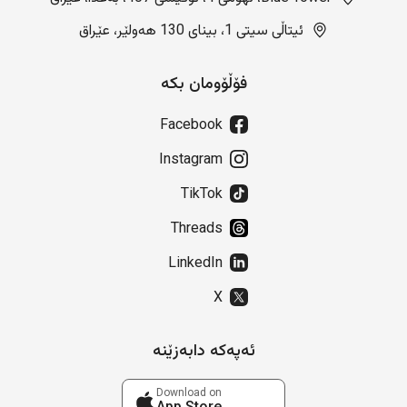
ئیتاڵی سیتی 1، بینای 130 هەولێر، عێراق
فۆڵۆومان بکە
Facebook
Instagram
TikTok
Threads
LinkedIn
X
ئەپەکە دابەزێنە
Download on