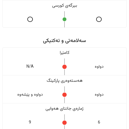
بیرگەی کورسی
سەلامەتی و تەکنیکی
کامێرا
دواوە
N/A
هەستەوەری پارکینگ
دواوە
دواوە و پێشەوە
ژمارەی جانتای هەوایی
9
6