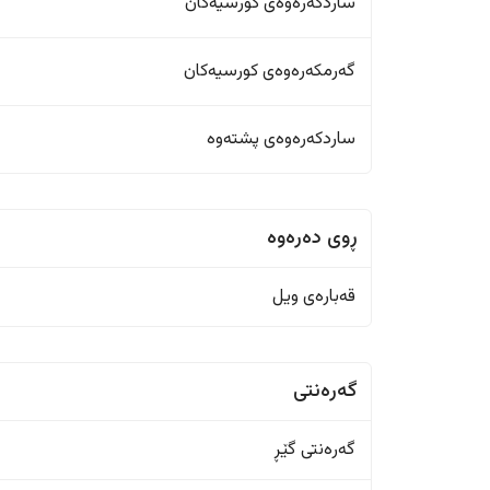
ساردکەرەوەی کورسیەکان
گەرمکەرەوەی کورسیەکان
ساردکەرەوەی پشتەوە
ڕوی دەرەوە
قەبارەی ویل
گەرەنتی
گەرەنتی گێڕ