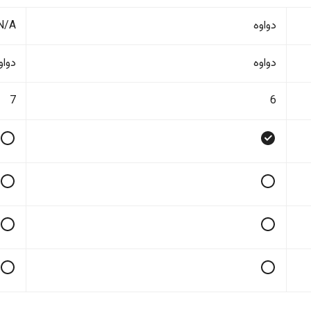
دواوە
N/A
دواوە
دواو
7
6