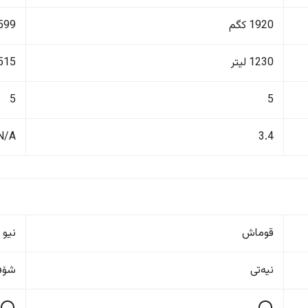
1920 کگم
1599 ک
1230 لیتر
515 لیت
5
5
N/A
3.4
قوماش
نیو 
نیەتی
شۆفێ