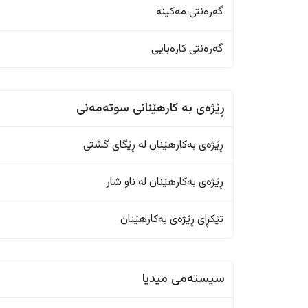
گەرەنتی مەکینە
گەرەنتی کارەبایی
ڕێژەى به کارهێنانی سوتەمەنی
ڕێژەى بەکارهێنان له ڕێگای گشتی
ڕێژەى بەکارهێنان له ناو شار
تێکڕای ڕێژەى بەکارهێنان
سیستەمی میدیا