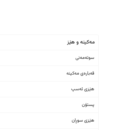
مەکینە و هێز
سوتەمەنی
قەبارەی مەکینە
هێزی ئەسپ
پستۆن
هێزی سوڕان