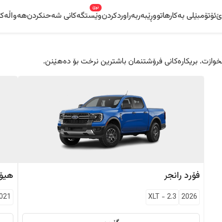
نوێ
ێ
ئۆتۆمبێلی بەکارهاتوو
ڕێبەر
بەراوردکردن
وێستگەکانی شەحنکردن
هەواڵەکا
 دڵخوازت. بریکارەکانی فرۆشتنمان باشترین نرخت بۆ دەهێنن.
فۆرد
رانجر
هیۆن
021
XLT
-
2.3
2026