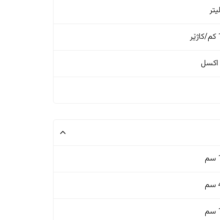
ر
اکسل