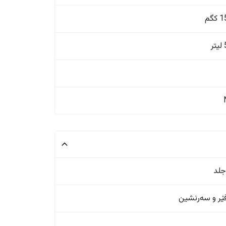
گم
ر
جلد
ر و سەرنشین