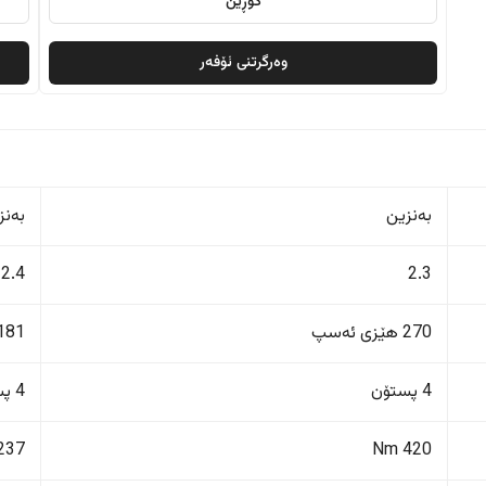
گۆڕین
وەرگرتنی ئۆفەر
بەنزین
بەنز
2.4
2.3
270 هێزی ئەسپ
181 هێزی ئەس
4 پستۆن
4 پستۆن
237 Nm
420 Nm