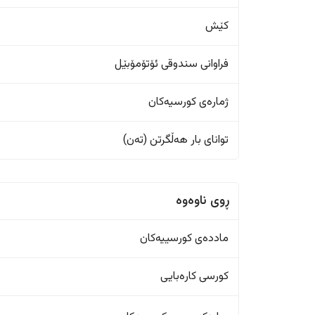
کێش
فراوانی سندوقی ئۆتۆمۆبێل
ژمارەی کورسیەکان
تواناى بار هەڵگرتن (تەن)
ڕوی ناوەوە
ماددەی کورسییەکان
کورسی کارەبایی