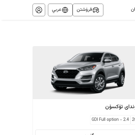
ن
فرۆشتن
عربي
دای
تۆکسۆن
GDI Full option
-
2.4
2