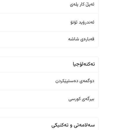
ئەپڵ کار پلەی
ئەندرۆید ئۆتۆ
قەبارەی شاشە
تەکنەلۆجیا
دوگمەی دەستپێکردن
بیرگەی کورسی
سەلامەتی و تەکنیکی