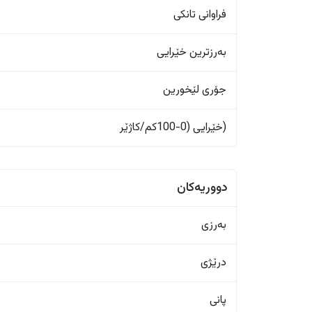
فراوانی تانکی
بەرزترین خێرایی
جۆری لێخورین
(خێرایی (0-100کم/کاژێر
دووریەکان
بەرزی
درێژی
پانی