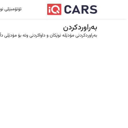
ئۆتۆمبێلی نو
بەراوردکردن
بەراوردکردنی مۆدێلە نوێکان و داواکردنی وتە بۆ مۆدێلی