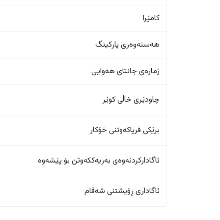
کامێرا
هەستەوەری پارکینگ
ژمارەی جانتای هەوایی
چاودێری خاڵی کوێر
برێکی فریاکەوتنی خۆکار
ئاگادارکردنەوەی بەریەککەوتن بۆ پێشەوە
ئاگاداری ڕۆیشتنی شەقام