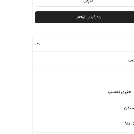
گۆڕین
وەرگرتنی ئۆفەر
ین
پ