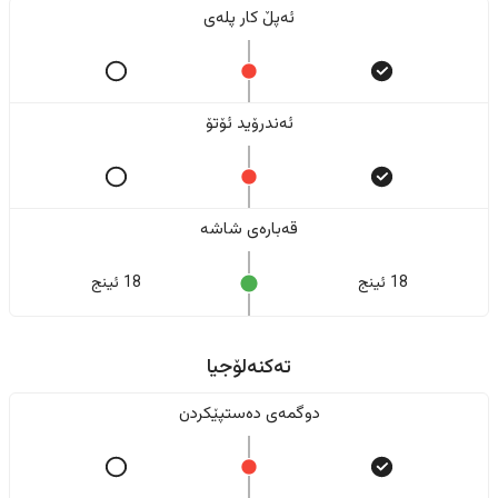
ئەپڵ کار پلەی
ئەندرۆید ئۆتۆ
قەبارەی شاشە
18 ئینج
18 ئینج
تەکنەلۆجیا
دوگمەی دەستپێکردن