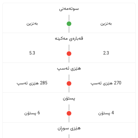
سوتەمەنی
بەنزین
بەنزین
قەبارەی مەکینە
5.3
2.3
هێزی ئەسپ
270 هێزی ئەسپ
285 هێزی ئەسپ
پستۆن
4 پستۆن
6 پستۆن
هێزی سوڕان