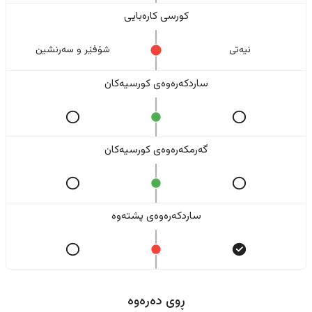
کورسی کارەبایی
نیەتی
شۆفێر و سەرنشین
ساردکەرەوەی کورسیەکان
گەرمکەرەوەی کورسیەکان
ساردکەرەوەی پشتەوە
ڕوی دەرەوە