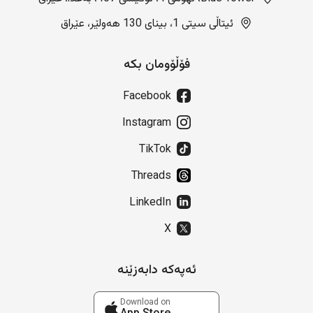
ئیتاڵی سیتی 1، بینای 130 هەولێر، عێراق
فۆڵۆومان بکە
Facebook
Instagram
TikTok
Threads
LinkedIn
X
ئەپەکە دابەزێنە
Download on