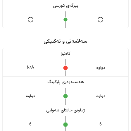
بیرگەی کورسی
سەلامەتی و تەکنیکی
کامێرا
دواوە
N/A
هەستەوەری پارکینگ
دواوە
دواوە
ژمارەی جانتای هەوایی
6
6