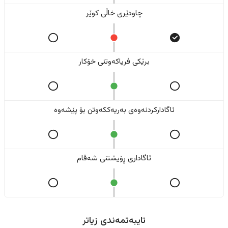
چاودێری خاڵی کوێر
برێکی فریاکەوتنی خۆکار
ئاگادارکردنەوەی بەریەککەوتن بۆ پێشەوە
ئاگاداری ڕۆیشتنی شەقام
تایبەتمەندی زیاتر