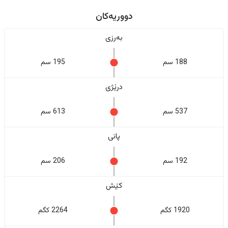
دووریەکان
بەرزی
188 سم
195 سم
درێژی
537 سم
613 سم
پانی
192 سم
206 سم
کێش
1920 کگم
2264 کگم