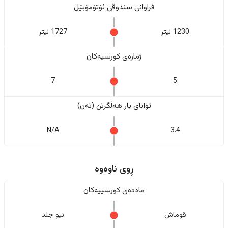
فراوانی سندوقی ئۆتۆمۆبێل
1230 لیتر
1727 لیتر
ژمارەی کورسیەکان
7
5
تواناى بار هەڵگرتن (تەن)
N/A
3.4
ڕوی ناوەوە
ماددەی کورسییەکان
قوماش
نیو جلد