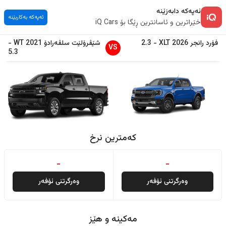
ئەپەکە دابەزێنە
ئەپەکە بەکاربێنە
خێراترین و ئاسانترین ڕێگا بۆ iQ Cars
فۆرد
رانجر
2026
XLT
-
2.3
شێڤرۆلێت
سلڤەرادۆ
2021
WT
-
VS
5.3
کەمترین نرخ
-
-
وەرگرتنی ئۆفەر
وەرگرتنی ئۆفەر
مەکینە و هێز