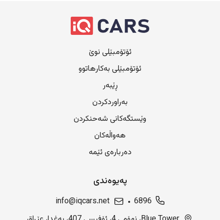
ئۆتۆمبێلی نوێ
ئۆتۆمبێلی بەکارهاتوو
ڕێبەر
بەراوردکردن
وێستگەکانی شەحنکردن
هەواڵەکان
دەربارەی ئێمە
پەیوەندی
info@iqcars.net
6896
Blue Tower، نهۆمی 4، ئۆفیسی 407، بەغدا، عێراق