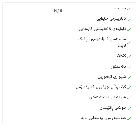
بەسمە
N/A
دیاریکرنی خێرایی
ئاوێنەی لاتەنیشتی کارەبایی
سستەمی کوژانەوەی ترافیک
لایت
ABS
بلاجکتۆر
شێوازی لێخوڕین
کۆنتڕۆڵی جێگیری ئەلیکترۆنی
شوێنپێی تەنیشتەکان
قولابی ڕاکێشان
هەستەوەری پەستانی تایە