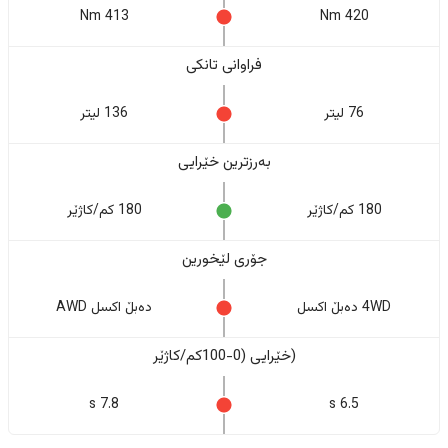
413 Nm
420 Nm
فراوانی تانکی
76 لیتر
136 لیتر
بەرزترین خێرایی
180 کم/کاژێر
180 کم/کاژێر
جۆری لێخورین
4WD دەبڵ اکسل
دەبڵ اکسل AWD
(خێرایی (0-100کم/کاژێر
7.8 s
6.5 s