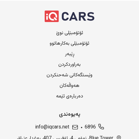
ئۆتۆمبێلی نوێ
ئۆتۆمبێلی بەکارهاتوو
ڕێبەر
بەراوردکردن
وێستگەکانی شەحنکردن
هەواڵەکان
دەربارەی ئێمە
پەیوەندی
info@iqcars.net
6896
Blue Tower، نهۆمی 4، ئۆفیسی 407، بەغدا، عێراق