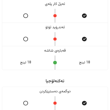
ئەپڵ کار پلەی
ئەندرۆید ئۆتۆ
قەبارەی شاشە
18 ئینج
18 ئینج
تەکنەلۆجیا
دوگمەی دەستپێکردن