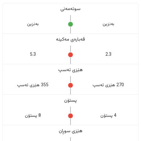
سوتەمەنی
بەنزین
بەنزین
قەبارەی مەکینە
5.3
2.3
هێزی ئەسپ
270 هێزی ئەسپ
355 هێزی ئەسپ
پستۆن
4 پستۆن
8 پستۆن
هێزی سوڕان