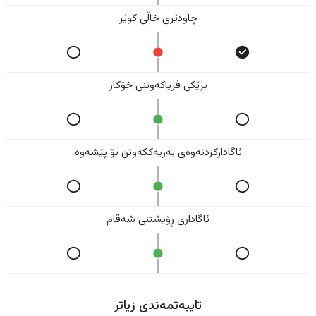
چاودێری خاڵی کوێر
برێکی فریاکەوتنی خۆکار
ئاگادارکردنەوەی بەریەککەوتن بۆ پێشەوە
ئاگاداری ڕۆیشتنی شەقام
تایبەتمەندی زیاتر