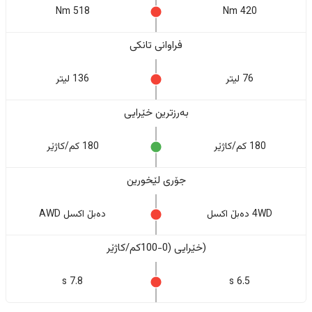
518 Nm
420 Nm
فراوانی تانکی
76 لیتر
136 لیتر
بەرزترین خێرایی
180 کم/کاژێر
180 کم/کاژێر
جۆری لێخورین
4WD دەبڵ اکسل
دەبڵ اکسل AWD
(خێرایی (0-100کم/کاژێر
7.8 s
6.5 s