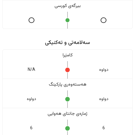
بیرگەی کورسی
سەلامەتی و تەکنیکی
کامێرا
دواوە
N/A
هەستەوەری پارکینگ
دواوە
دواوە
ژمارەی جانتای هەوایی
6
6