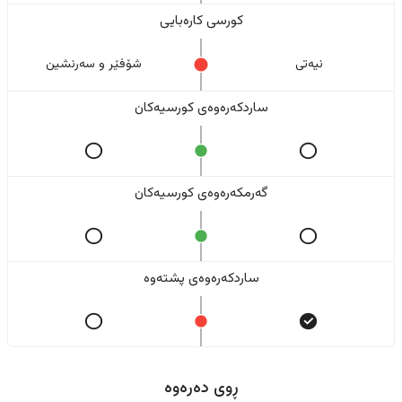
کورسی کارەبایی
نیەتی
شۆفێر و سەرنشین
ساردکەرەوەی کورسیەکان
گەرمکەرەوەی کورسیەکان
ساردکەرەوەی پشتەوە
ڕوی دەرەوە