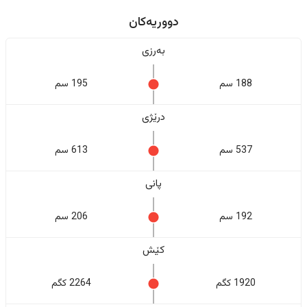
دووریەکان
بەرزی
188 سم
195 سم
درێژی
537 سم
613 سم
پانی
192 سم
206 سم
کێش
1920 کگم
2264 کگم