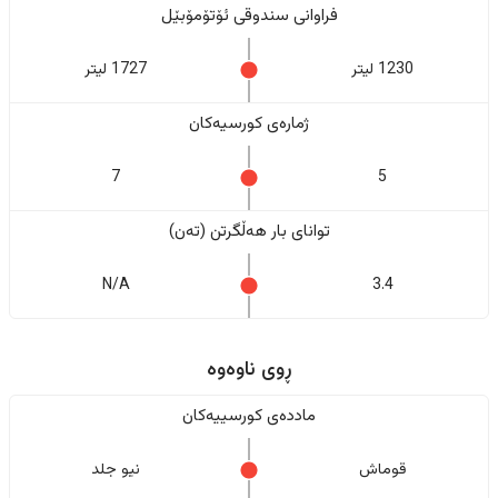
فراوانی سندوقی ئۆتۆمۆبێل
1230 لیتر
1727 لیتر
ژمارەی کورسیەکان
7
5
تواناى بار هەڵگرتن (تەن)
N/A
3.4
ڕوی ناوەوە
ماددەی کورسییەکان
قوماش
نیو جلد