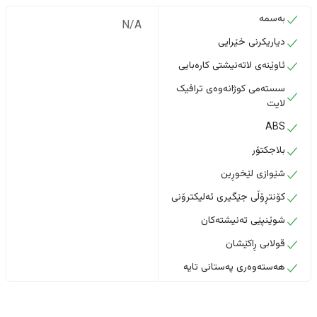
بەسمە
N/A
دیاریکرنی خێرایی
ئاوێنەی لاتەنیشتی کارەبایی
سستەمی کوژانەوەی ترافیک
لایت
ABS
بلاجکتۆر
شێوازی لێخوڕین
کۆنتڕۆڵی جێگیری ئەلیکترۆنی
شوێنپێی تەنیشتەکان
قولابی ڕاکێشان
هەستەوەری پەستانی تایە