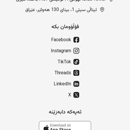
ئیتاڵی سیتی 1، بینای 130 هەولێر، عێراق
فۆڵۆومان بکە
Facebook
Instagram
TikTok
Threads
LinkedIn
X
ئەپەکە دابەزێنە
Download on