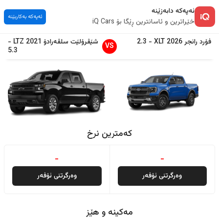
ئەپەکە دابەزێنە
ئەپەکە بەکاربێنە
خێراترین و ئاسانترین ڕێگا بۆ iQ Cars
فۆرد
رانجر
2026
XLT
-
2.3
شێڤرۆلێت
سلڤەرادۆ
2021
LTZ
-
VS
5.3
کەمترین نرخ
-
-
وەرگرتنی ئۆفەر
وەرگرتنی ئۆفەر
مەکینە و هێز