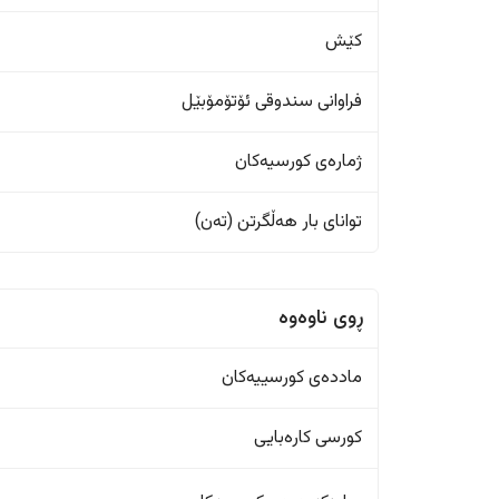
کێش
فراوانی سندوقی ئۆتۆمۆبێل
ژمارەی کورسیەکان
تواناى بار هەڵگرتن (تەن)
ڕوی ناوەوە
ماددەی کورسییەکان
کورسی کارەبایی