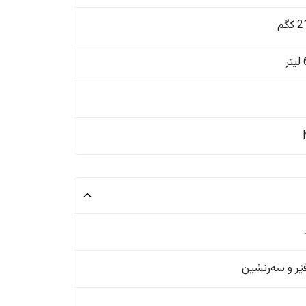
گم
ر
ر و سەرنشین