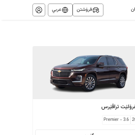
ن
فرۆشتن
عربي
رۆلێت
تراڤێرس
Premier
-
3.6
2