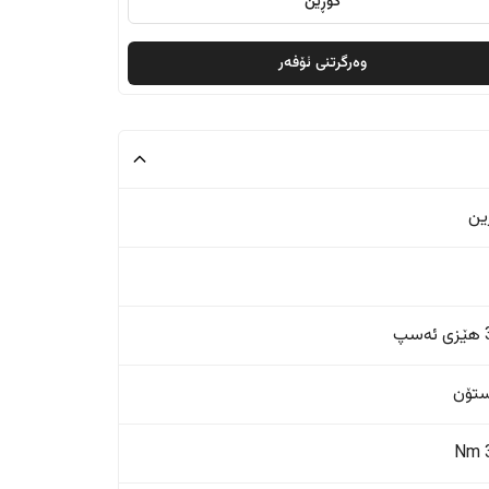
گۆڕین
وەرگرتنی ئۆفەر
ین
پ