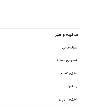
مەکینە و هێز
سوتەمەنی
قەبارەی مەکینە
هێزی ئەسپ
پستۆن
هێزی سوڕان