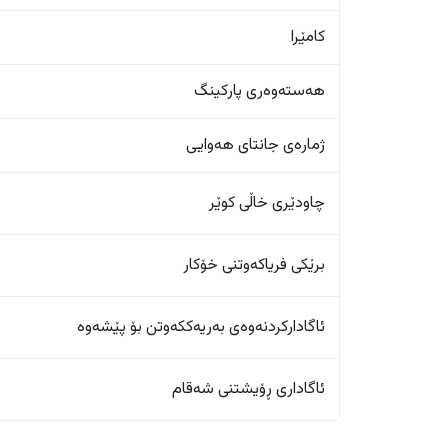
کامێرا
هەستەوەری پارکینگ
ژمارەی جانتای هەوایی
چاودێری خاڵی کوێر
برێکی فریاکەوتنی خۆکار
ئاگادارکردنەوەی بەریەککەوتن بۆ پێشەوە
ئاگاداری ڕۆیشتنی شەقام