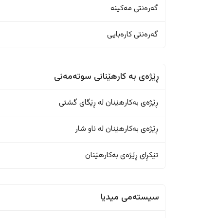
گەرەنتی مەکینە
گەرەنتی کارەبایی
ڕێژەى به کارهێنانی سوتەمەنی
ڕێژەى بەکارهێنان له ڕێگای گشتی
ڕێژەى بەکارهێنان له ناو شار
تێکڕای ڕێژەى بەکارهێنان
سیستەمی میدیا