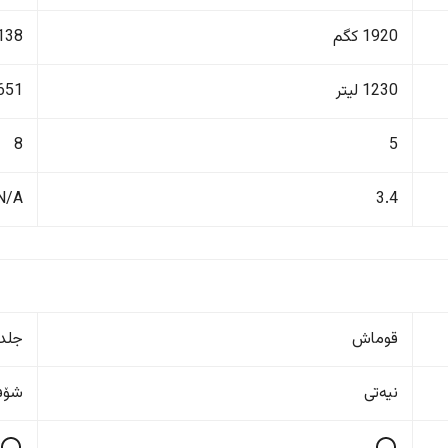
1920 کگم
2138 ک
1230 لیتر
651 لیت
8
5
N/A
3.4
قوماش
جلد
نیەتی
شۆفێ