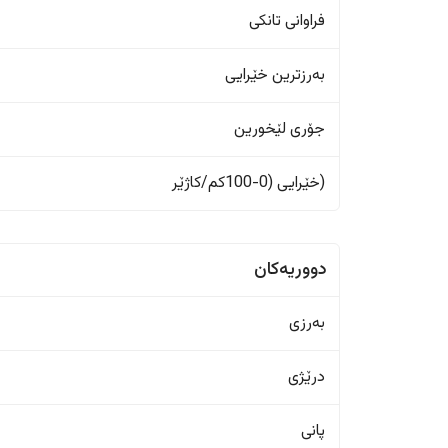
فراوانی تانکی
بەرزترین خێرایی
جۆری لێخورین
(خێرایی (0-100کم/کاژێر
دووریەکان
بەرزی
درێژی
پانی