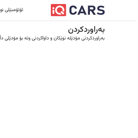
ئۆتۆمبێلی نو
بەراوردکردن
بەراوردکردنی مۆدێلە نوێکان و داواکردنی وتە بۆ مۆدێلی