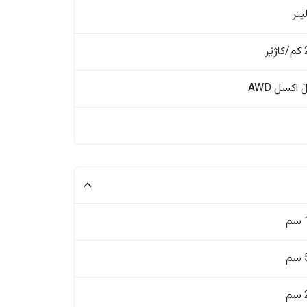
ر
اکسل AWD