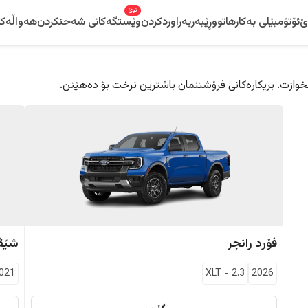
نوێ
ێ
ئۆتۆمبێلی بەکارهاتوو
ڕێبەر
بەراوردکردن
وێستگەکانی شەحنکردن
هەواڵەکا
 دڵخوازت. بریکارەکانی فرۆشتنمان باشترین نرخت بۆ دەهێنن.
فۆرد
رانجر
شێڤ
021
XLT
-
2.3
2026