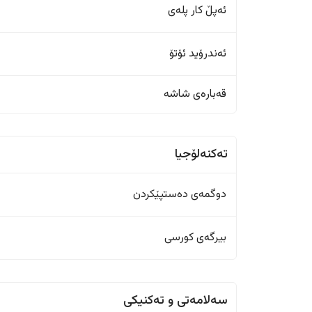
ئەپڵ کار پلەی
ئەندرۆید ئۆتۆ
قەبارەی شاشە
تەکنەلۆجیا
دوگمەی دەستپێکردن
بیرگەی کورسی
سەلامەتی و تەکنیکی