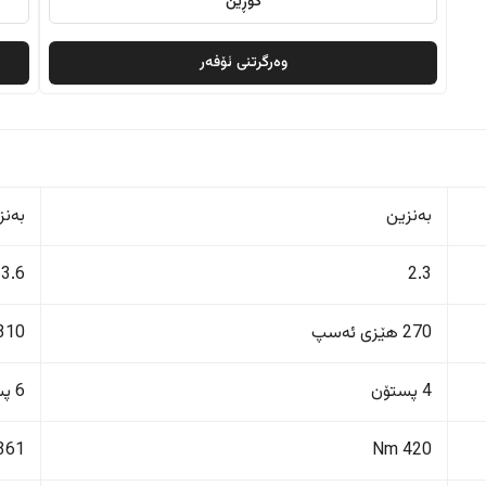
گۆڕین
وەرگرتنی ئۆفەر
بەنزین
بەنز
3.6
2.3
270 هێزی ئەسپ
310 هێزی ئەس
4 پستۆن
6 پستۆن
361 Nm
420 Nm