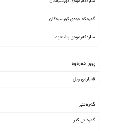
ساردکەرەوەی کورسیەکان
گەرمکەرەوەی کورسیەکان
ساردکەرەوەی پشتەوە
ڕوی دەرەوە
قەبارەی ویل
گەرەنتی
گەرەنتی گێڕ