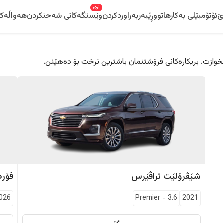
نوێ
ێ
ئۆتۆمبێلی بەکارهاتوو
ڕێبەر
بەراوردکردن
وێستگەکانی شەحنکردن
هەواڵەکا
 دڵخوازت. بریکارەکانی فرۆشتنمان باشترین نرخت بۆ دەهێنن.
شێڤرۆلێت
تراڤێرس
فۆرد
026
Premier
-
3.6
2021