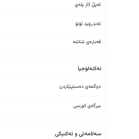
ئەپڵ کار پلەی
ئەندرۆید ئۆتۆ
قەبارەی شاشە
تەکنەلۆجیا
دوگمەی دەستپێکردن
بیرگەی کورسی
سەلامەتی و تەکنیکی