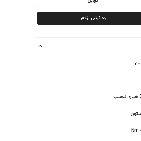
گۆڕین
وەرگرتنی ئۆفەر
ین
پ