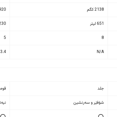
2138 کگم
1920 ک
651 لیتر
1230 ل
5
8
3.4
N/A
جلد
قوم
شۆفێر و سەرنشین
نیەت