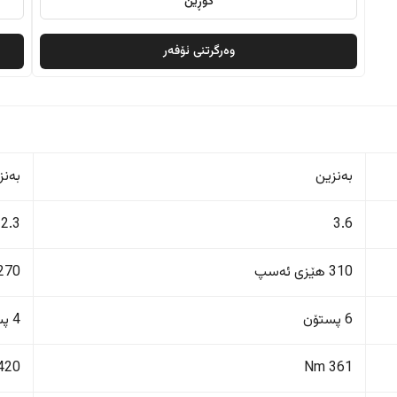
گۆڕین
وەرگرتنی ئۆفەر
بەنزین
بەنز
2.3
3.6
310 هێزی ئەسپ
270 هێزی ئەس
6 پستۆن
4 پستۆن
420 Nm
361 Nm