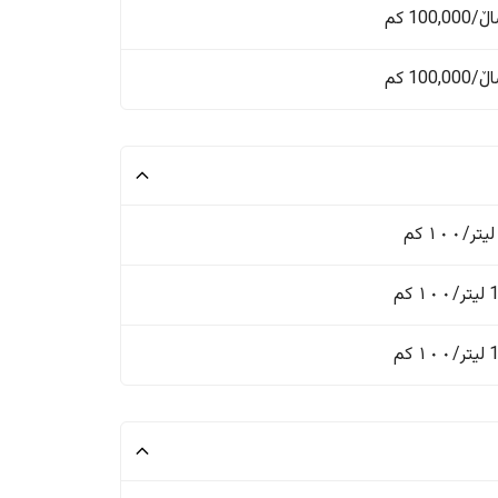
 کم
 کم