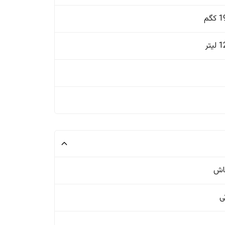
گم
یتر
اش
ی