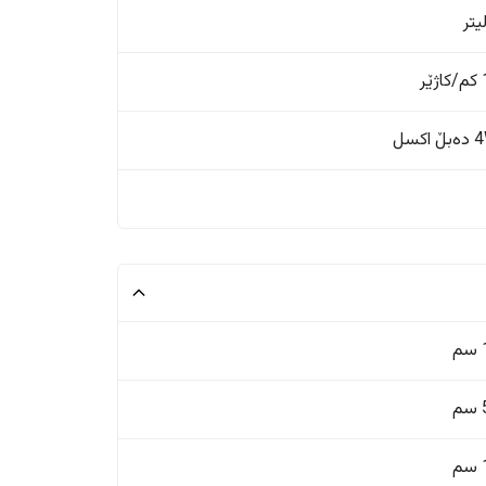
ر
اکسل