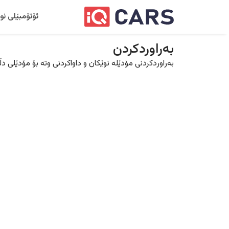
ئۆتۆمبێلی نو
بەراوردکردن
بەراوردکردنی مۆدێلە نوێکان و داواکردنی وتە بۆ مۆدێلی