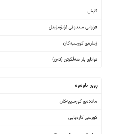
کێش
فراوانی سندوقی ئۆتۆمۆبێل
ژمارەی کورسیەکان
تواناى بار هەڵگرتن (تەن)
ڕوی ناوەوە
ماددەی کورسییەکان
کورسی کارەبایی