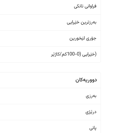
فراوانی تانکی
بەرزترین خێرایی
جۆری لێخورین
(خێرایی (0-100کم/کاژێر
دووریەکان
بەرزی
درێژی
پانی