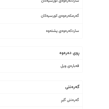
ساردکەرەوەی کورسیەکان
گەرمکەرەوەی کورسیەکان
ساردکەرەوەی پشتەوە
ڕوی دەرەوە
قەبارەی ویل
گەرەنتی
گەرەنتی گێڕ