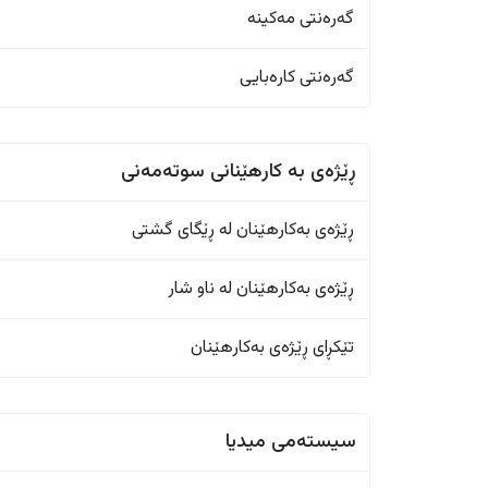
گەرەنتی مەکینە
گەرەنتی کارەبایی
ڕێژەى به کارهێنانی سوتەمەنی
ڕێژەى بەکارهێنان له ڕێگای گشتی
ڕێژەى بەکارهێنان له ناو شار
تێکڕای ڕێژەى بەکارهێنان
سیستەمی میدیا