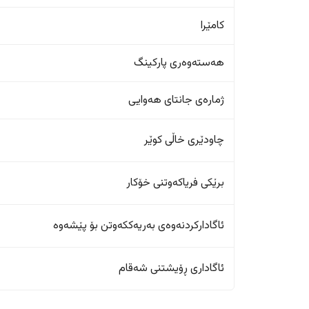
کامێرا
هەستەوەری پارکینگ
ژمارەی جانتای هەوایی
چاودێری خاڵی کوێر
برێکی فریاکەوتنی خۆکار
ئاگادارکردنەوەی بەریەککەوتن بۆ پێشەوە
ئاگاداری ڕۆیشتنی شەقام