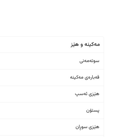
مەکینە و هێز
سوتەمەنی
قەبارەی مەکینە
هێزی ئەسپ
پستۆن
هێزی سوڕان