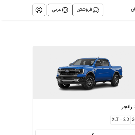
ن
فرۆشتن
عربي
رانجر
XLT
-
2.3
2