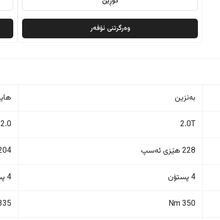
گۆڕین
وەرگرتنی ئۆفەر
بەنزین
هایب
2.0
2.0T
228 هێزی ئەسپ
204 هێزی ئەس
4 پستۆن
4 پستۆن
335 Nm
350 Nm