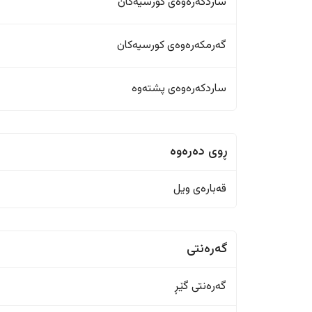
ساردکەرەوەی کورسیەکان
گەرمکەرەوەی کورسیەکان
ساردکەرەوەی پشتەوە
ڕوی دەرەوە
قەبارەی ویل
گەرەنتی
گەرەنتی گێڕ