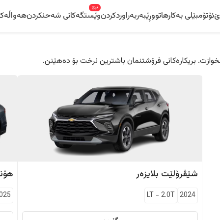
نوێ
ێ
ئۆتۆمبێلی بەکارهاتوو
ڕێبەر
بەراوردکردن
وێستگەکانی شەحنکردن
هەواڵەکا
 دڵخوازت. بریکارەکانی فرۆشتنمان باشترین نرخت بۆ دەهێنن.
شێڤرۆلێت
بلایزەر
هۆند
025
LT
-
2.0T
2024