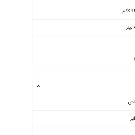
گم
ر
اش
ر