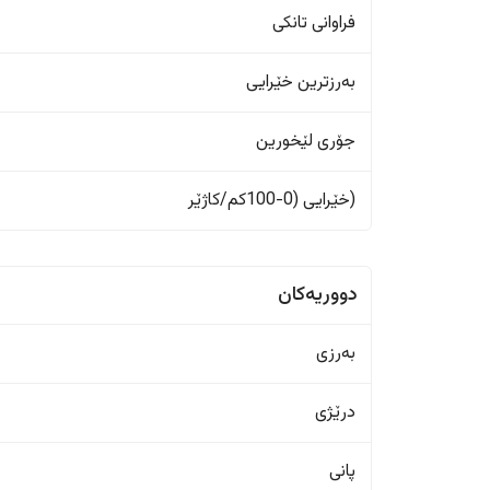
فراوانی تانکی
بەرزترین خێرایی
جۆری لێخورین
(خێرایی (0-100کم/کاژێر
دووریەکان
بەرزی
درێژی
پانی