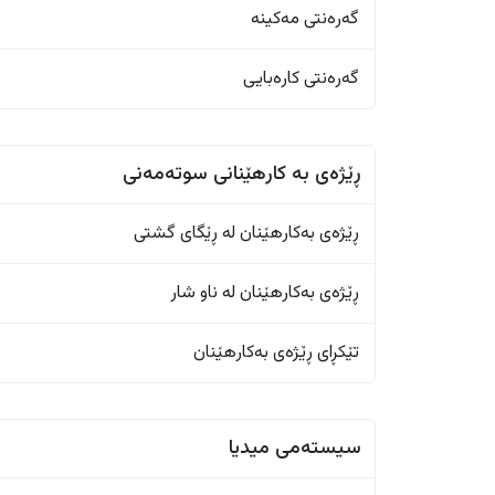
گەرەنتی مەکینە
گەرەنتی کارەبایی
ڕێژەى به کارهێنانی سوتەمەنی
ڕێژەى بەکارهێنان له ڕێگای گشتی
ڕێژەى بەکارهێنان له ناو شار
تێکڕای ڕێژەى بەکارهێنان
سیستەمی میدیا