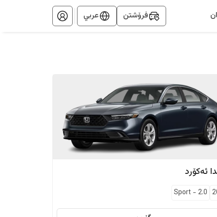
ن
فرۆشتن
عربي
ا
ئەکۆرد
Sport
-
2.0
2