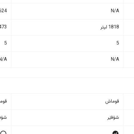
N/A
1624 ک
1818 لیتر
473 لیت
5
5
N/A
N/A
قوماش
قوم
شۆفێر
شۆفێ