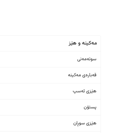
مەکینە و هێز
سوتەمەنی
قەبارەی مەکینە
هێزی ئەسپ
پستۆن
هێزی سوڕان