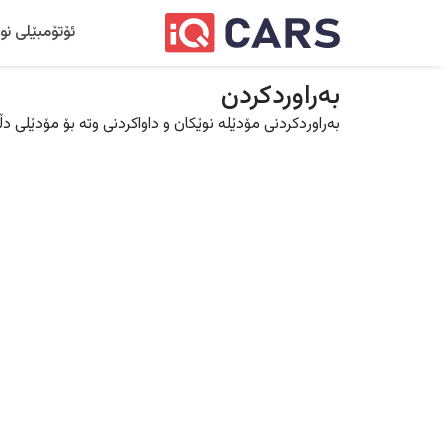
ئۆتۆمبێلی نو
بەراوردکردن
بەراوردکردنی مۆدێلە نوێکان و داواکردنی وتە بۆ مۆدێلی