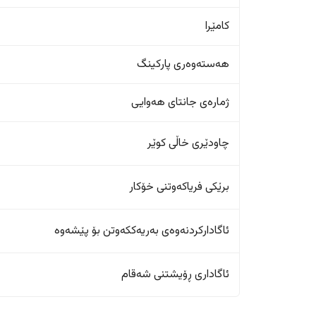
کامێرا
هەستەوەری پارکینگ
ژمارەی جانتای هەوایی
چاودێری خاڵی کوێر
برێکی فریاکەوتنی خۆکار
ئاگادارکردنەوەی بەریەککەوتن بۆ پێشەوە
ئاگاداری ڕۆیشتنی شەقام