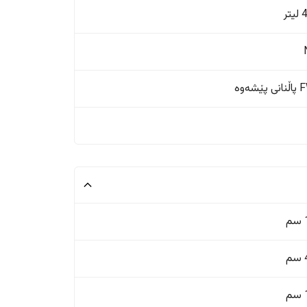
تر
ێشەوە