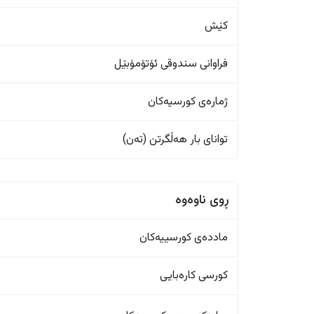
کێش
فراوانی سندوقی ئۆتۆمۆبێل
ژمارەی کورسیەکان
تواناى بار هەڵگرتن (تەن)
ڕوی ناوەوە
ماددەی کورسییەکان
کورسی کارەبایی