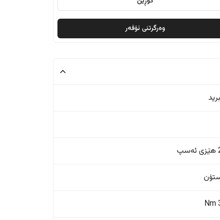
گۆڕین
وەرگرتنی ئۆفەر
رید
پ