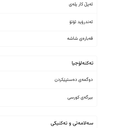
ئەپڵ کار پلەی
ئەندرۆید ئۆتۆ
قەبارەی شاشە
تەکنەلۆجیا
دوگمەی دەستپێکردن
بیرگەی کورسی
سەلامەتی و تەکنیکی