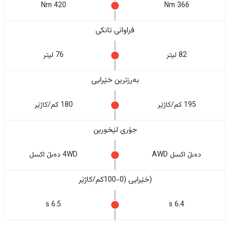
420 Nm
366 Nm
فراوانی تانکی
82 لیتر
76 لیتر
بەرزترین خێرایی
195 کم/کاژێر
180 کم/کاژێر
جۆری لێخورین
دەبڵ اکسل AWD
4WD دەبڵ اکسل
(خێرایی (0-100کم/کاژێر
6.5 s
6.4 s