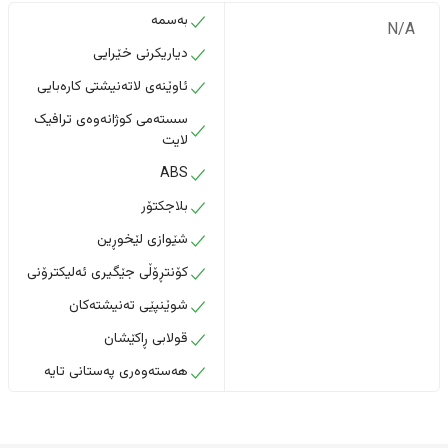
بەسمە
N/A
دیاریکرنی خێرایی
ئاوێنەی لاتەنیشتی کارەبایی
سستەمی کوژانەوەی ترافیک
لایت
ABS
بلاجکتۆر
شێوازی لێخوڕین
کۆنتڕۆڵی جێگیری ئەلیکترۆنی
شوێنپێی تەنیشتەکان
قولابی ڕاکێشان
هەستەوەری پەستانی تایە