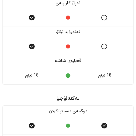
ئەپڵ کار پلەی
ئەندرۆید ئۆتۆ
قەبارەی شاشە
18 ئینج
18 ئینج
تەکنەلۆجیا
دوگمەی دەستپێکردن