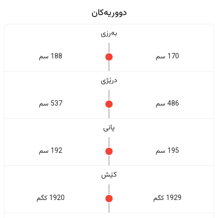
دووریەکان
بەرزی
170 سم
188 سم
درێژی
486 سم
537 سم
پانی
195 سم
192 سم
کێش
1929 کگم
1920 کگم