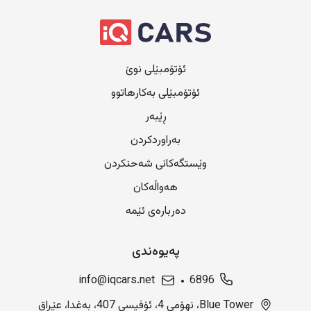
ئۆتۆمبێلی نوێ
ئۆتۆمبێلی بەکارهاتوو
ڕێبەر
بەراوردکردن
وێستگەکانی شەحنکردن
هەواڵەکان
دەربارەی ئێمە
پەیوەندی
info@iqcars.net
6896
Blue Tower، نهۆمی 4، ئۆفیسی 407، بەغدا، عێراق