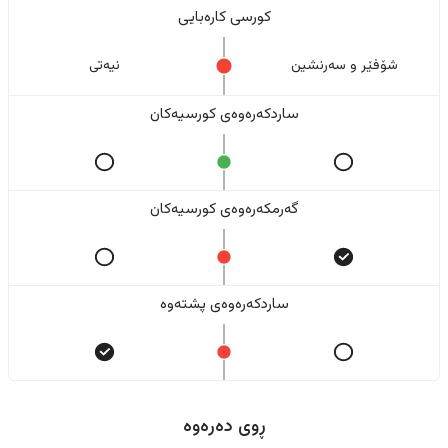
کورسی کارەبایی
شۆفێر و سەرنشین
نیەتی
ساردکەرەوەی کورسیەکان
گەرمکەرەوەی کورسیەکان
ساردکەرەوەی پشتەوە
ڕوی دەرەوە