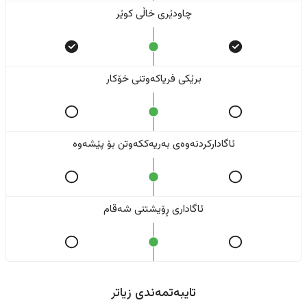
چاودێری خاڵی کوێر
برێکی فریاکەوتنی خۆکار
ئاگادارکردنەوەی بەریەککەوتن بۆ پێشەوە
ئاگاداری ڕۆیشتنی شەقام
تایبەتمەندی زیاتر