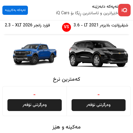
ئەپەکە دابەزێنە
ئەپەکە بەکاربێنە
خێراترین و ئاسانترین ڕێگا بۆ iQ Cars
شێڤرۆلێت
بلایزەر
2021
LT
-
3.6
فۆرد
رانجر
2026
XLT
-
2.3
VS
کەمترین نرخ
-
-
وەرگرتنی ئۆفەر
وەرگرتنی ئۆفەر
مەکینە و هێز