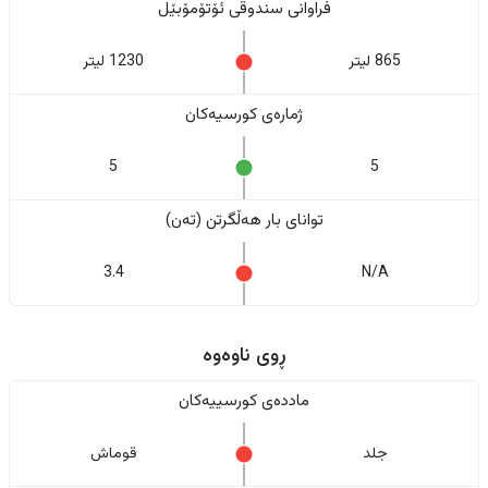
فراوانی سندوقی ئۆتۆمۆبێل
865 لیتر
1230 لیتر
ژمارەی کورسیەکان
5
5
تواناى بار هەڵگرتن (تەن)
3.4
N/A
ڕوی ناوەوە
ماددەی کورسییەکان
جلد
قوماش