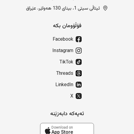
ئیتاڵی سیتی 1، بینای 130 هەولێر، عێراق
فۆڵۆومان بکە
Facebook
Instagram
TikTok
Threads
LinkedIn
X
ئەپەکە دابەزێنە
Download on
App Store