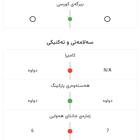
بیرگەی کورسی
سەلامەتی و تەکنیکی
کامێرا
N/A
دواوە
هەستەوەری پارکینگ
دواوە
دواوە
ژمارەی جانتای هەوایی
6
7