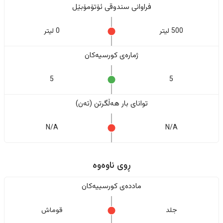
فراوانی سندوقی ئۆتۆمۆبێل
500 لیتر
0 لیتر
ژمارەی کورسیەکان
5
5
تواناى بار هەڵگرتن (تەن)
N/A
N/A
ڕوی ناوەوە
ماددەی کورسییەکان
جلد
قوماش