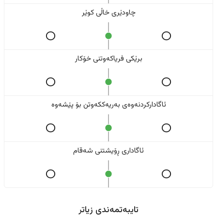
چاودێری خاڵی کوێر
برێکی فریاکەوتنی خۆکار
ئاگادارکردنەوەی بەریەککەوتن بۆ پێشەوە
ئاگاداری ڕۆیشتنی شەقام
تایبەتمەندی زیاتر