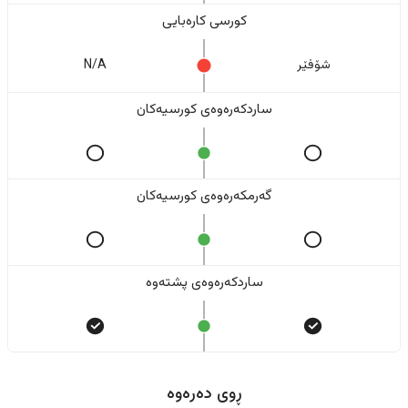
کورسی کارەبایی
شۆفێر
N/A
ساردکەرەوەی کورسیەکان
گەرمکەرەوەی کورسیەکان
ساردکەرەوەی پشتەوە
ڕوی دەرەوە