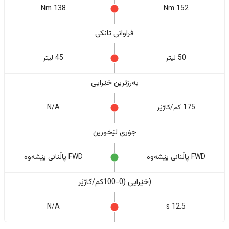
138 Nm
152 Nm
فراوانی تانکی
50 لیتر
45 لیتر
بەرزترین خێرایی
175 کم/کاژێر
N/A
جۆری لێخورین
FWD پاڵنانی پێشەوە
FWD پاڵنانی پێشەوە
(خێرایی (0-100کم/کاژێر
N/A
12.5 s