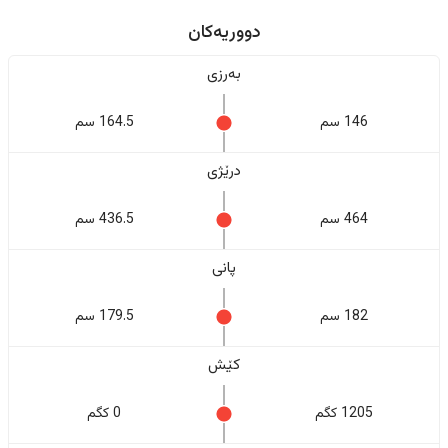
دووریەکان
بەرزی
146 سم
164.5 سم
درێژی
464 سم
436.5 سم
پانی
182 سم
179.5 سم
کێش
1205 کگم
0 کگم