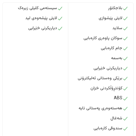
بلاجکتۆر
سیستەمی کلیلی زیرەک
لایتی پێشوازی
لایتی پێشەوەی لید
سلاید
دیاریکرنی خێرایی
سوکان پاوەری کارەبایی
جام کارەبایی
بەسمە
دیاریکرنی خێرایی
برێکی وەستانی ئەلیکترۆنی
کۆنتڕۆڵکردنی خزان
ABS
هەستەوەری پەستانی تایە
شەغال
سندوقی کارەبایی