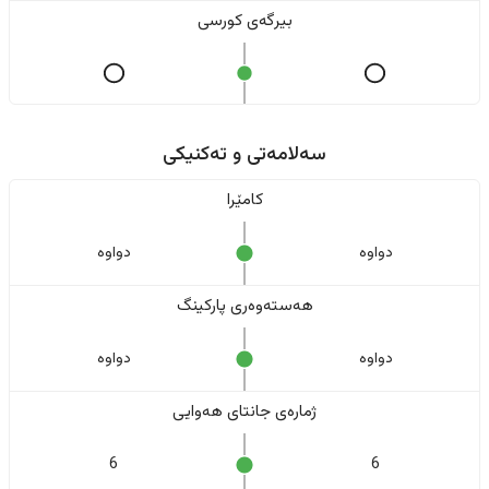
بیرگەی کورسی
سەلامەتی و تەکنیکی
کامێرا
دواوە
دواوە
هەستەوەری پارکینگ
دواوە
دواوە
ژمارەی جانتای هەوایی
6
6