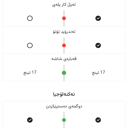
ئەپڵ کار پلەی
ئەندرۆید ئۆتۆ
قەبارەی شاشە
17 ئینج
17 ئینج
تەکنەلۆجیا
دوگمەی دەستپێکردن