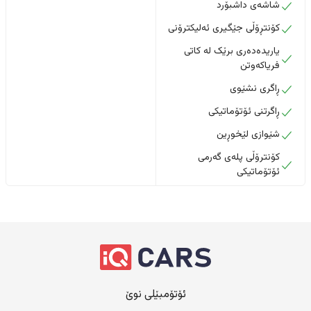
شاشەی داشبۆرد
کۆنتڕۆڵی جێگیری ئەلیکترۆنی
یاریدەدەری برێک لە کاتی
فریاکەوتن
ڕاگری نشێوی
ڕاگرتنی ئۆتۆماتیکی
شێوازی لێخوڕین
کۆنترۆڵی پلەی گەرمی
ئۆتۆماتیکی
ئۆتۆمبێلی نوێ