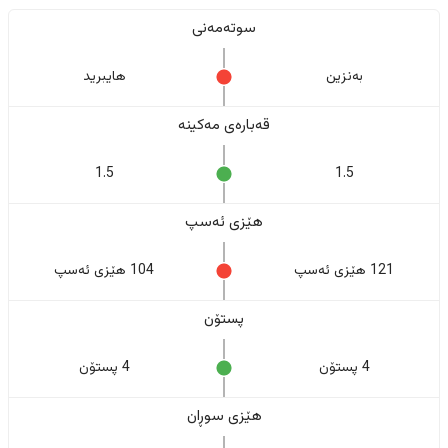
سوتەمەنی
بەنزین
هایبرید
قەبارەی مەکینە
1.5
1.5
هێزی ئەسپ
121 هێزی ئەسپ
104 هێزی ئەسپ
پستۆن
4 پستۆن
4 پستۆن
هێزی سوڕان