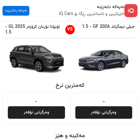
ئەپەکە دابەزێنە
ئەپەکە بەکاربێنە
خێراترین و ئاسانترین ڕێگا بۆ iQ Cars
جیلی
ئیمگراند
2026
GF
-
1.5
تۆیۆتا
ئۆربان کرۆزەر
2025
GL
-
VS
1.5
کەمترین نرخ
-
-
وەرگرتنی ئۆفەر
وەرگرتنی ئۆفەر
مەکینە و هێز