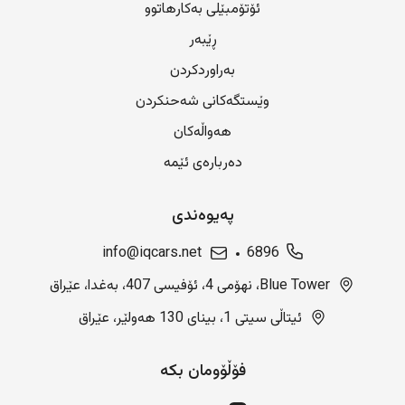
ئۆتۆمبێلی بەکارهاتوو
ڕێبەر
بەراوردکردن
وێستگەکانی شەحنکردن
هەواڵەکان
دەربارەی ئێمە
پەیوەندی
info@iqcars.net
6896
Blue Tower، نهۆمی 4، ئۆفیسی 407، بەغدا، عێراق
ئیتاڵی سیتی 1، بینای 130 هەولێر، عێراق
فۆڵۆومان بکە