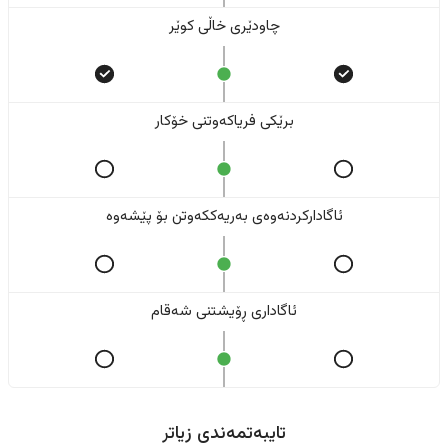
چاودێری خاڵی کوێر
برێکی فریاکەوتنی خۆکار
ئاگادارکردنەوەی بەریەککەوتن بۆ پێشەوە
ئاگاداری ڕۆیشتنی شەقام
تایبەتمەندی زیاتر