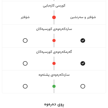
کورسی کارەبایی
شۆفێر و سەرنشین
شۆفێر
ساردکەرەوەی کورسیەکان
گەرمکەرەوەی کورسیەکان
ساردکەرەوەی پشتەوە
ڕوی دەرەوە