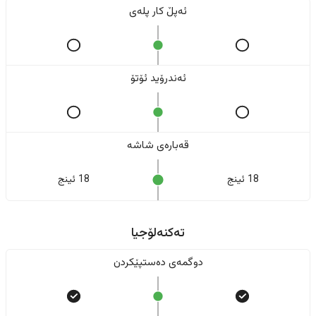
ئەپڵ کار پلەی
ئەندرۆید ئۆتۆ
قەبارەی شاشە
18 ئینج
18 ئینج
تەکنەلۆجیا
دوگمەی دەستپێکردن