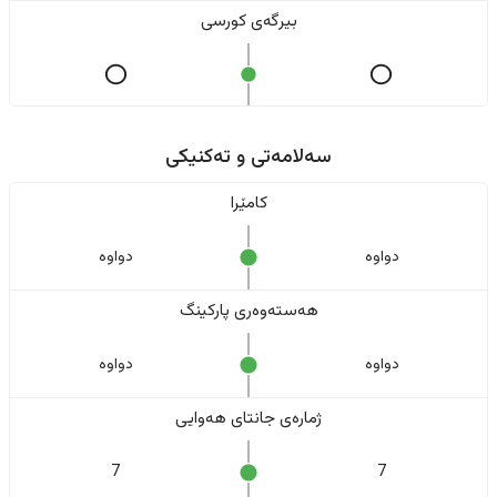
بیرگەی کورسی
سەلامەتی و تەکنیکی
کامێرا
دواوە
دواوە
هەستەوەری پارکینگ
دواوە
دواوە
ژمارەی جانتای هەوایی
7
7