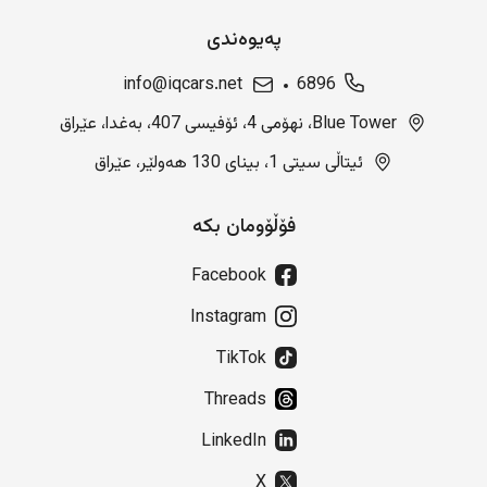
پەیوەندی
info@iqcars.net
6896
Blue Tower، نهۆمی 4، ئۆفیسی 407، بەغدا، عێراق
ئیتاڵی سیتی 1، بینای 130 هەولێر، عێراق
فۆڵۆومان بکە
Facebook
Instagram
TikTok
Threads
LinkedIn
X