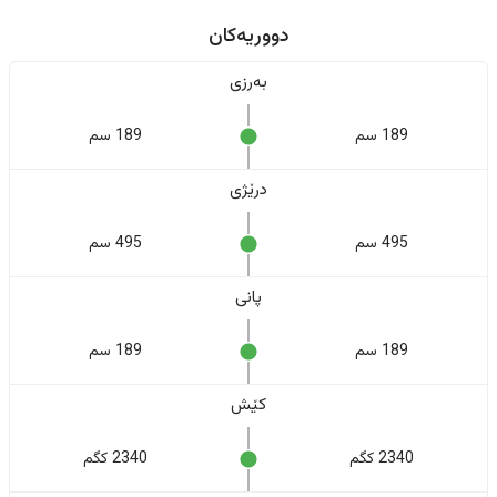
دووریەکان
بەرزی
189 سم
189 سم
درێژی
495 سم
495 سم
پانی
189 سم
189 سم
کێش
2340 کگم
2340 کگم