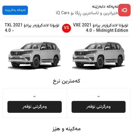
ئەپەکە دابەزێنە
ئەپەکە بەکاربێنە
خێراترین و ئاسانترین ڕێگا بۆ iQ Cars
تۆیۆتا
لاندكرۆزەر پرادۆ
2021
VXE
تۆیۆتا
لاندكرۆزەر پرادۆ
2021
TXL
VS
4.0
-
4.0
-
Midnight Edition
کەمترین نرخ
-
-
وەرگرتنی ئۆفەر
وەرگرتنی ئۆفەر
مەکینە و هێز