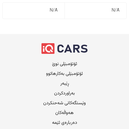
N/A
N/A
ئۆتۆمبێلی نوێ
ئۆتۆمبێلی بەکارهاتوو
ڕێبەر
بەراوردکردن
وێستگەکانی شەحنکردن
هەواڵەکان
دەربارەی ئێمە