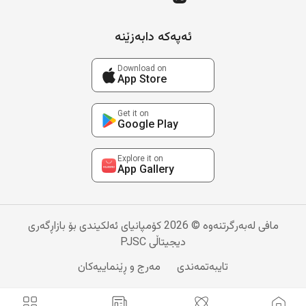
ئەپەکە دابەزێنە
Download on
App Store
Get it on
Google Play
Explore it on
App Gallery
مافی لەبەرگرتنەوە © 2026 کۆمپانیای ئەلکیندی بۆ بازاڕگەری
دیجیتاڵی PJSC
تایبەتمەندی
مەرج و ڕێنماییەکان