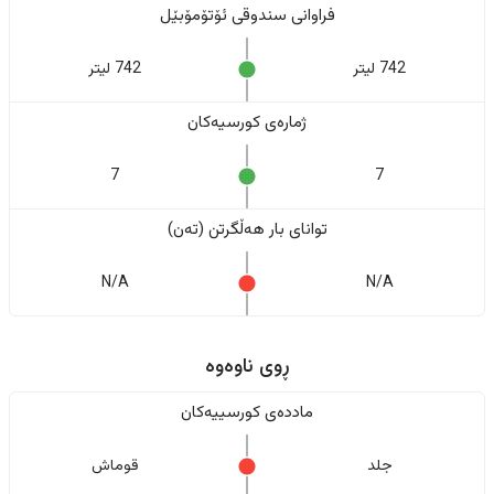
فراوانی سندوقی ئۆتۆمۆبێل
742 لیتر
742 لیتر
ژمارەی کورسیەکان
7
7
تواناى بار هەڵگرتن (تەن)
N/A
N/A
ڕوی ناوەوە
ماددەی کورسییەکان
جلد
قوماش