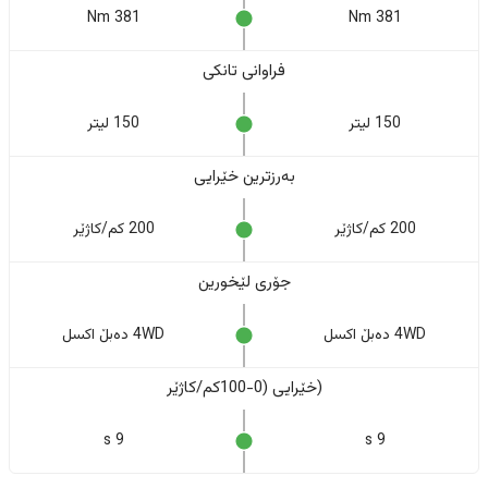
381 Nm
381 Nm
فراوانی تانکی
150 لیتر
150 لیتر
بەرزترین خێرایی
200 کم/کاژێر
200 کم/کاژێر
جۆری لێخورین
4WD دەبڵ اکسل
4WD دەبڵ اکسل
(خێرایی (0-100کم/کاژێر
9 s
9 s