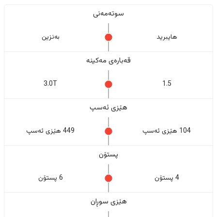
سوتەمەنی
هایبرید
بەنزین
قەبارەی مەکینە
3.0T
1.5
هێزی ئەسپ
104 هێزی ئەسپ
449 هێزی ئەسپ
پستۆن
4 پستۆن
6 پستۆن
هێزی سوڕان