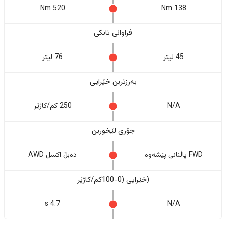
520 Nm
138 Nm
فراوانی تانکی
45 لیتر
76 لیتر
بەرزترین خێرایی
N/A
250 کم/کاژێر
جۆری لێخورین
FWD پاڵنانی پێشەوە
دەبڵ اکسل AWD
(خێرایی (0-100کم/کاژێر
4.7 s
N/A