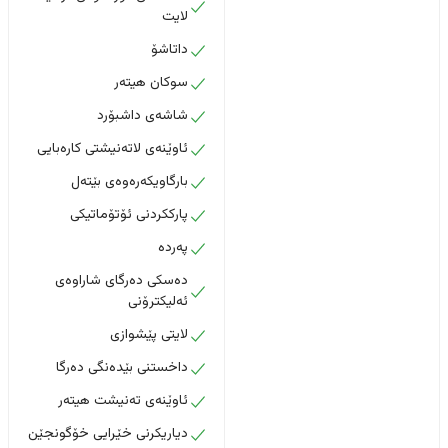
لایت
داتاشۆ
سوکان هیتەر
شاشەی داشبۆرد
ئاوێنەی لاتەنیشتی کارەبایی
بارگاویکەرەوەی بێتەل
پارککردنی ئۆتۆماتیکی
پەردە
دەسکی دەرگای شاراوەی
ئەلیکترۆنی
لایتی پێشوازی
داخستنى بێدەنگى دەرگا
ئاوێنەی تەنیشت هیتەر
دیاریکرنی خێرایی خۆگونجێن