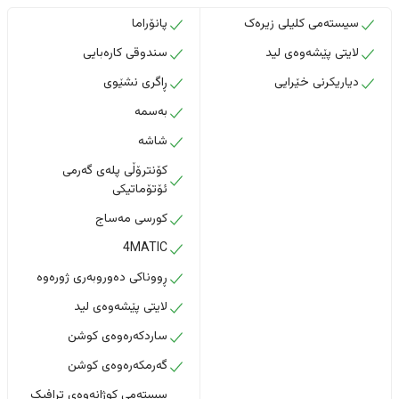
سیستەمی کلیلی زیرەک
پانۆراما
لایتی پێشەوەی لید
سندوقی کارەبایی
دیاریکرنی خێرایی
ڕاگری نشێوی
بەسمە
شاشە
کۆنترۆڵی پلەی گەرمی
ئۆتۆماتیکی
کورسی مەساج
4MATIC
ڕووناکی دەوروبەری ژورەوە
لایتی پێشەوەی لید
ساردکەرەوەی کوشن
گەرمکەرەوەی کوشن
سستەمی کوژانەوەی ترافیک