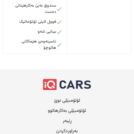
سندوق بەبێ بەکارهێنانی
دەست
فوول لایتی ئۆتۆماتیک
بینایی شەو
ناسینەوەی هێماکانی
هاتوچۆ
ئۆتۆمبێلی نوێ
ئۆتۆمبێلی بەکارهاتوو
ڕێبەر
بەراوردکردن