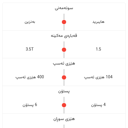
سوتەمەنی
هایبرید
بەنزین
قەبارەی مەکینە
3.5T
1.5
هێزی ئەسپ
104 هێزی ئەسپ
400 هێزی ئەسپ
پستۆن
4 پستۆن
6 پستۆن
هێزی سوڕان