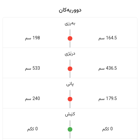
دووریەکان
بەرزی
164.5 سم
198 سم
درێژی
436.5 سم
533 سم
پانی
179.5 سم
240 سم
کێش
0 کگم
0 کگم