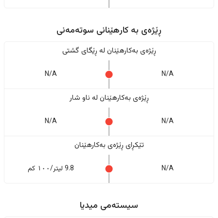
ڕێژەى به کارهێنانی سوتەمەنی
ڕێژەى بەکارهێنان له ڕێگای گشتی
N/A
N/A
ڕێژەى بەکارهێنان له ناو شار
N/A
N/A
تێکڕای ڕێژەى بەکارهێنان
N/A
9.8 لیتر/١٠٠ کم
سیستەمی میدیا