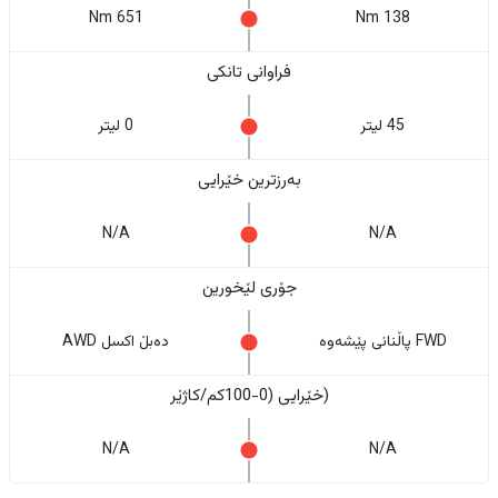
651 Nm
138 Nm
فراوانی تانکی
45 لیتر
0 لیتر
بەرزترین خێرایی
N/A
N/A
جۆری لێخورین
FWD پاڵنانی پێشەوە
دەبڵ اکسل AWD
(خێرایی (0-100کم/کاژێر
N/A
N/A