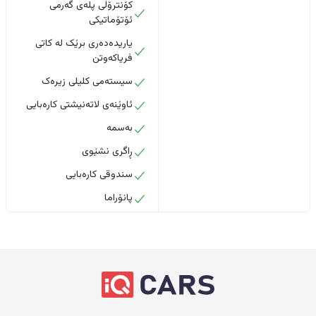
کۆنترۆڵی پلەی گەرمی
ئۆتۆماتیکی
یاریدەدەری برێک لە کاتی
فریاکەوتن
سیستەمی کلیلی زیرەک
ئاوێنەی لاتەنیشتی کارەبایی
بەسمە
ڕاگری نشێوی
سندوقی کارەبایی
پانۆراما