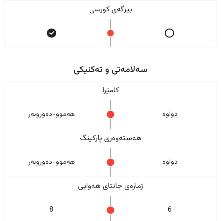
بیرگەی کورسی
سەلامەتی و تەکنیکی
کامێرا
دواوە
هەموو-دەوروبەر
هەستەوەری پارکینگ
دواوە
هەموو-دەوروبەر
ژمارەی جانتای هەوایی
8
6