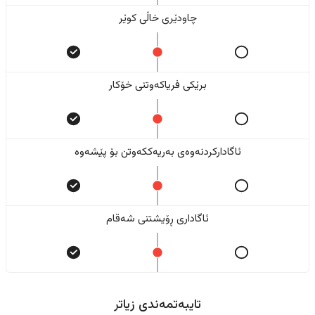
چاودێری خاڵی کوێر
برێکی فریاکەوتنی خۆکار
ئاگادارکردنەوەی بەریەککەوتن بۆ پێشەوە
ئاگاداری ڕۆیشتنی شەقام
تایبەتمەندی زیاتر