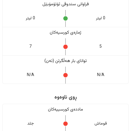
فراوانی سندوقی ئۆتۆمۆبێل
0 لیتر
0 لیتر
ژمارەی کورسیەکان
7
5
تواناى بار هەڵگرتن (تەن)
N/A
N/A
ڕوی ناوەوە
ماددەی کورسییەکان
قوماش
جلد