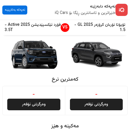
ئەپەکە دابەزێنە
ئەپەکە بەکاربێنە
خێراترین و ئاسانترین ڕێگا بۆ iQ Cars
تۆیۆتا
ئۆربان کرۆزەر
2025
GL
-
فۆرد
ئێکسپێدیشن
2025
Active
-
VS
3.5T
1.5
کەمترین نرخ
-
-
وەرگرتنی ئۆفەر
وەرگرتنی ئۆفەر
مەکینە و هێز