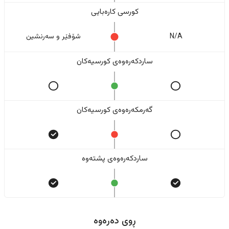
کورسی کارەبایی
N/A
شۆفێر و سەرنشین
ساردکەرەوەی کورسیەکان
گەرمکەرەوەی کورسیەکان
ساردکەرەوەی پشتەوە
ڕوی دەرەوە