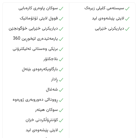
سیستەمی کلیلی زیرەک
سوکان پاوەری کارەبایی
لایتی پێشەوەی لید
فوول لایتی ئۆتۆماتیک
دیاریکرنی خێرایی
دیاریکرنی خێرایی خۆگونجێن
یارمەتیدەری لێخوڕین 360
برێکی وەستانی ئەلیکترۆنی
بلاجکتۆر
بارگاویکەرەوەی بێتەل
ڕادار
شەغال
ڕووناکی دەوروبەری ژورەوە
سوکان هیتەر
کۆنتڕۆڵکردنی خزان
لایتی پێشەوەی لید