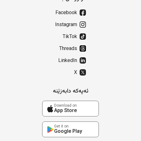
Facebook
Instagram
TikTok
Threads
LinkedIn
X
ئەپەکە دابەزێنە
Download on
App Store
Get it on
Google Play