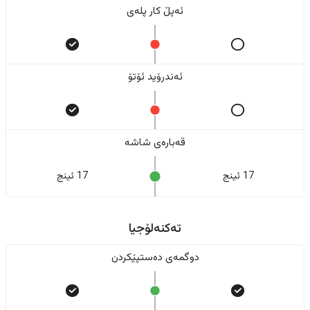
ئەپڵ کار پلەی
ئەندرۆید ئۆتۆ
قەبارەی شاشە
17 ئینج
17 ئینج
تەکنەلۆجیا
دوگمەی دەستپێکردن