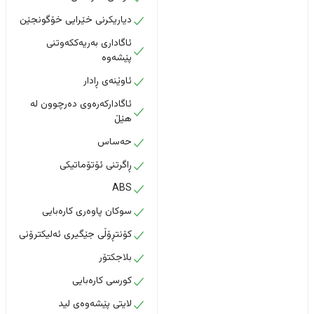
دیاریکرنی خێرایی خۆگونجێن
ئاگاداری بەریەککەوتنی
پێشەوە
ئاوێنەی ڕادار
ئاگادارکەرەوی دەرچوون لە
هێڵ
حەساس
ڕاگرتنی ئۆتۆماتیکی
ABS
سوکان پاوەری کارەبایی
کۆنتڕۆڵی جێگیری ئەلیکترۆنی
بلاجکتۆر
کورسی کارەبایی
لایتی پێشەوەی لید