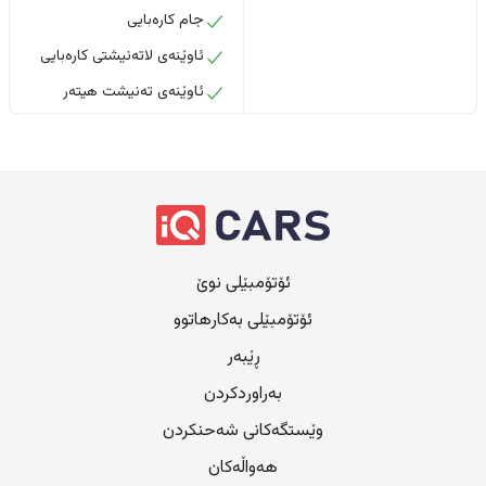
جام کارەبایی
ئاوێنەی لاتەنیشتی کارەبایی
ئاوێنەی تەنیشت هیتەر
ئۆتۆمبێلی نوێ
ئۆتۆمبێلی بەکارهاتوو
ڕێبەر
بەراوردکردن
وێستگەکانی شەحنکردن
هەواڵەکان