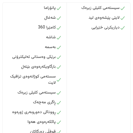
سیستەمی کلیلی زیرەک
پانۆراما
لایتی پێشەوەی لید
شەغال
دیاریکرنی خێرایی
کامێرا 360
شاشە
بەسمە
برێکی وەستانی ئەلیکترۆنی
بارگاویکەرەوەی بێتەل
سستەمی کوژانەوەی ترافیک
لایت
سیستەمی کلیلی زیرەک
ڕاگری مەچەک
ڕووناکی دەوروبەری ژورەوە
پاککەرەوەی هەوا
قوفڵی دەرگاکان