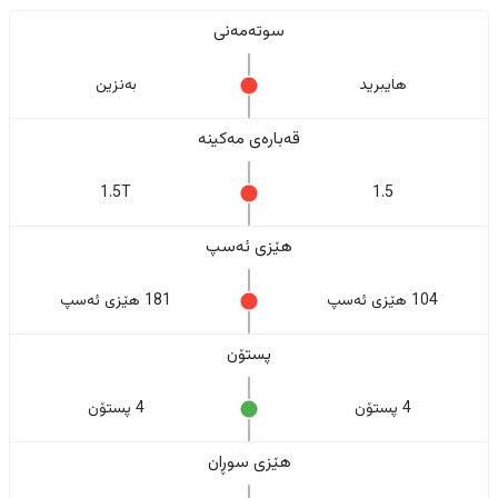
سوتەمەنی
هایبرید
بەنزین
قەبارەی مەکینە
1.5T
1.5
هێزی ئەسپ
104 هێزی ئەسپ
181 هێزی ئەسپ
پستۆن
4 پستۆن
4 پستۆن
هێزی سوڕان