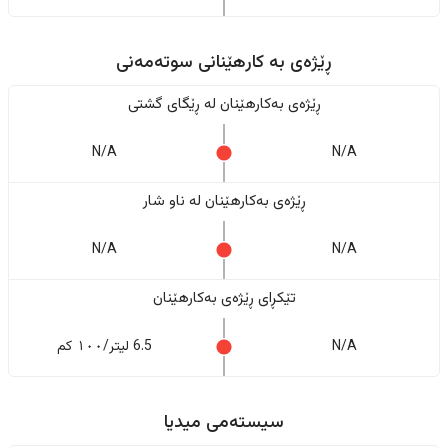
ڕێژەى به کارهێنانی سوتەمەنی
ڕێژەى بەکارهێنان له ڕێگای گشتی
N/A
N/A
ڕێژەى بەکارهێنان له ناو شار
N/A
N/A
تێکڕای ڕێژەى بەکارهێنان
N/A
6.5 لیتر/١٠٠ کم
سیستەمی میدیا