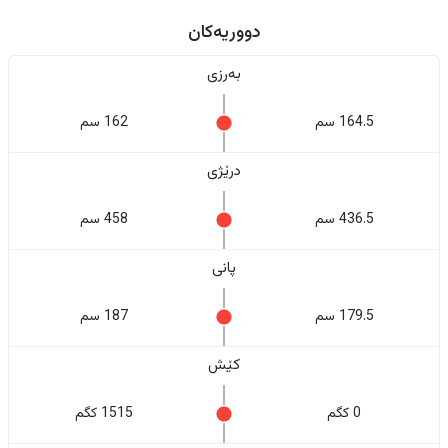
دووریەکان
بەرزی
164.5 سم
162 سم
درێژی
436.5 سم
458 سم
پانی
179.5 سم
187 سم
کێش
0 کگم
1515 کگم