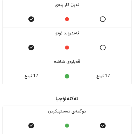
ئەپڵ کار پلەی
ئەندرۆید ئۆتۆ
قەبارەی شاشە
17 ئینج
17 ئینج
تەکنەلۆجیا
دوگمەی دەستپێکردن