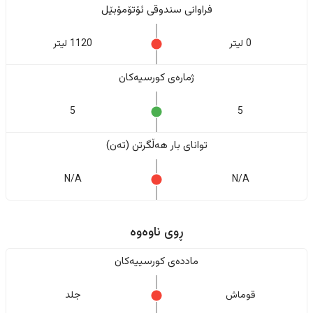
فراوانی سندوقی ئۆتۆمۆبێل
0 لیتر
1120 لیتر
ژمارەی کورسیەکان
5
5
تواناى بار هەڵگرتن (تەن)
N/A
N/A
ڕوی ناوەوە
ماددەی کورسییەکان
قوماش
جلد