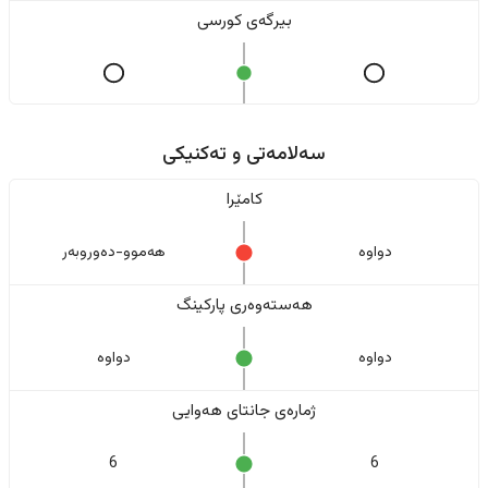
بیرگەی کورسی
سەلامەتی و تەکنیکی
کامێرا
دواوە
هەموو-دەوروبەر
هەستەوەری پارکینگ
دواوە
دواوە
ژمارەی جانتای هەوایی
6
6