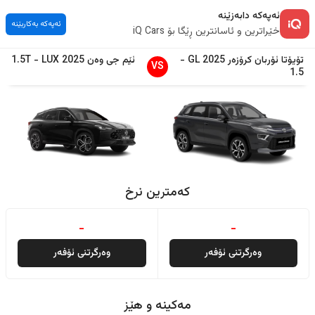
ئەپەکە دابەزێنە
ئەپەکە بەکاربێنە
خێراترین و ئاسانترین ڕێگا بۆ iQ Cars
تۆیۆتا
ئۆربان کرۆزەر
2025
GL
-
ئێم جی
وەن
2025
LUX
-
1.5T
VS
1.5
کەمترین نرخ
-
-
وەرگرتنی ئۆفەر
وەرگرتنی ئۆفەر
مەکینە و هێز