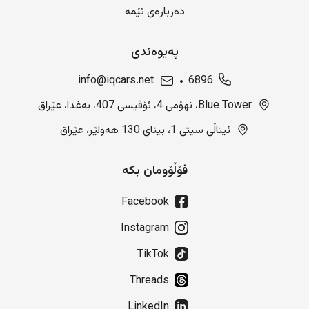
دەربارەی ئێمە
پەیوەندی
info@iqcars.net
6896
Blue Tower، نهۆمی 4، ئۆفیسی 407، بەغدا، عێراق
ئیتاڵی سیتی 1، بینای 130 هەولێر، عێراق
فۆڵۆومان بکە
Facebook
Instagram
TikTok
Threads
LinkedIn