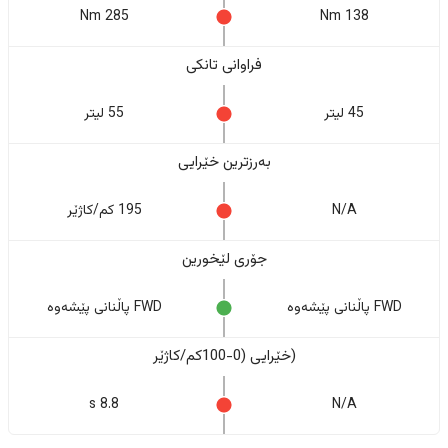
285 Nm
138 Nm
فراوانی تانکی
45 لیتر
55 لیتر
بەرزترین خێرایی
N/A
195 کم/کاژێر
جۆری لێخورین
FWD پاڵنانی پێشەوە
FWD پاڵنانی پێشەوە
(خێرایی (0-100کم/کاژێر
8.8 s
N/A