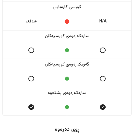
کورسی کارەبایی
N/A
شۆفێر
ساردکەرەوەی کورسیەکان
گەرمکەرەوەی کورسیەکان
ساردکەرەوەی پشتەوە
ڕوی دەرەوە