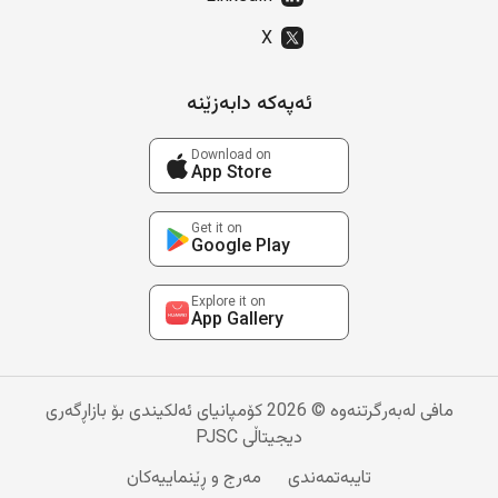
X
ئەپەکە دابەزێنە
Download on
App Store
Get it on
Google Play
Explore it on
App Gallery
مافی لەبەرگرتنەوە © 2026 کۆمپانیای ئەلکیندی بۆ بازاڕگەری
دیجیتاڵی PJSC
تایبەتمەندی
مەرج و ڕێنماییەکان