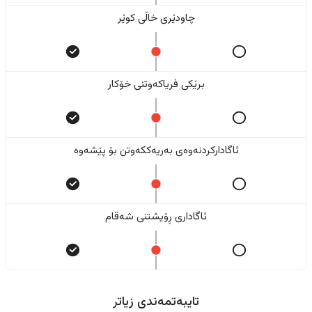
چاودێری خاڵی کوێر
برێکی فریاکەوتنی خۆکار
ئاگادارکردنەوەی بەریەککەوتن بۆ پێشەوە
ئاگاداری ڕۆیشتنی شەقام
تایبەتمەندی زیاتر