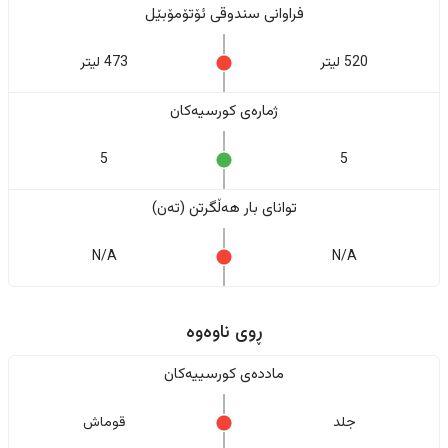
فراوانی سندوقی ئۆتۆمۆبێل
520 لیتر
473 لیتر
ژمارەی کورسیەکان
5
5
تواناى بار هەڵگرتن (تەن)
N/A
N/A
ڕوی ناوەوە
ماددەی کورسییەکان
جلد
قوماش