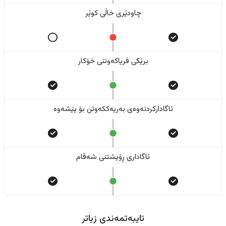
چاودێری خاڵی کوێر
برێکی فریاکەوتنی خۆکار
ئاگادارکردنەوەی بەریەککەوتن بۆ پێشەوە
ئاگاداری ڕۆیشتنی شەقام
تایبەتمەندی زیاتر