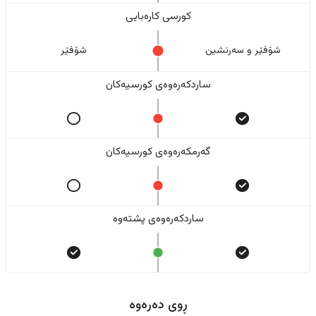
کورسی کارەبایی
شۆفێر و سەرنشین
شۆفێر
ساردکەرەوەی کورسیەکان
گەرمکەرەوەی کورسیەکان
ساردکەرەوەی پشتەوە
ڕوی دەرەوە