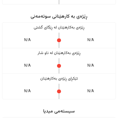
ڕێژەى به کارهێنانی سوتەمەنی
ڕێژەى بەکارهێنان له ڕێگای گشتی
N/A
N/A
ڕێژەى بەکارهێنان له ناو شار
N/A
N/A
تێکڕای ڕێژەى بەکارهێنان
N/A
N/A
سیستەمی میدیا