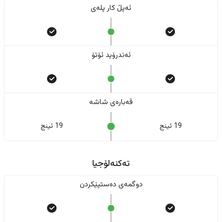
ئەپڵ کار پلەی
ئەندرۆید ئۆتۆ
قەبارەی شاشە
19 ئینج
19 ئینج
تەکنەلۆجیا
دوگمەی دەستپێکردن