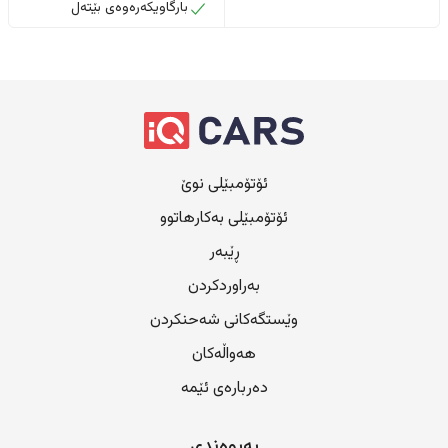
بارگاویکەرەوەی بێتەل
ئۆتۆمبێلی نوێ
ئۆتۆمبێلی بەکارهاتوو
ڕێبەر
بەراوردکردن
وێستگەکانی شەحنکردن
هەواڵەکان
دەربارەی ئێمە
پەیوەندی