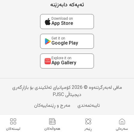
ئەپەکە دابەزێنە
Download on
App Store
Get it on
Google Play
Explore it on
App Gallery
مافی لەبەرگرتنەوە © 2026 کۆمپانیای ئەلکیندی بۆ بازاڕگەری
دیجیتاڵی PJSC
تایبەتمەندی
مەرج و ڕێنماییەکان
سەرەکی
ڕێبەر
هەواڵەکان
لیستەکان