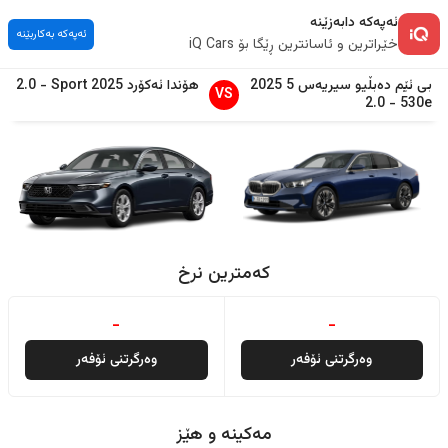
ئەپەکە دابەزێنە
ئەپەکە بەکاربێنە
خێراترین و ئاسانترین ڕێگا بۆ iQ Cars
بی ئێم دەبڵیو
سیریەس 5
2025
هۆندا
ئەکۆرد
2025
Sport
-
2.0
VS
2.0
-
530e
کەمترین نرخ
-
-
وەرگرتنی ئۆفەر
وەرگرتنی ئۆفەر
مەکینە و هێز