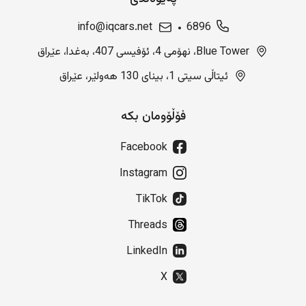
info@iqcars.net
6896
Blue Tower، نهۆمی 4، ئۆفیسی 407، بەغدا، عێراق
ئیتاڵی سیتی 1، بینای 130 هەولێر، عێراق
فۆڵۆومان بکە
Facebook
Instagram
TikTok
Threads
LinkedIn
X