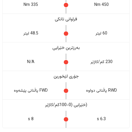
335 Nm
450 Nm
فراوانی تانکی
60 لیتر
48.5 لیتر
بەرزترین خێرایی
230 کم/کاژێر
N/A
جۆری لێخورین
RWD پاڵنانی دواوە
FWD پاڵنانی پێشەوە
(خێرایی (0-100کم/کاژێر
8 s
6.3 s