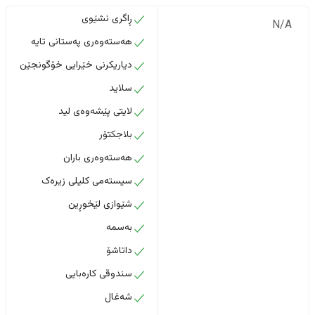
ڕاگری نشێوی
N/A
هەستەوەری پەستانی تایە
دیاریکرنی خێرایی خۆگونجێن
سلاید
لایتی پێشەوەی لید
بلاجکتۆر
هەستەوەری باران
سیستەمی کلیلی زیرەک
شێوازی لێخوڕین
بەسمە
داتاشۆ
سندوقی کارەبایی
شەغال