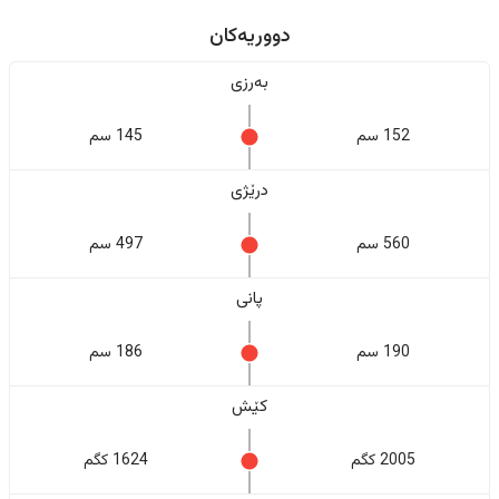
دووریەکان
بەرزی
152 سم
145 سم
درێژی
560 سم
497 سم
پانی
190 سم
186 سم
کێش
2005 کگم
1624 کگم