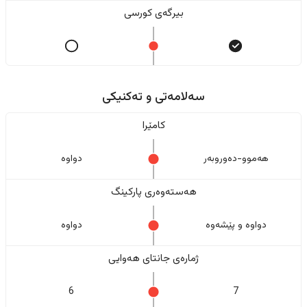
بیرگەی کورسی
سەلامەتی و تەکنیکی
کامێرا
هەموو-دەوروبەر
دواوە
هەستەوەری پارکینگ
دواوە و پێشەوە
دواوە
ژمارەی جانتای هەوایی
6
7