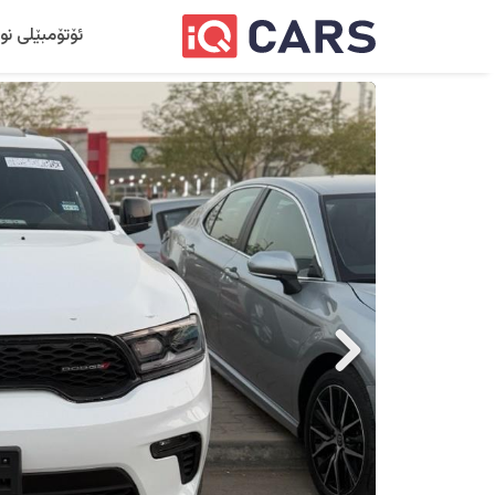
ئۆتۆمبێلی نو