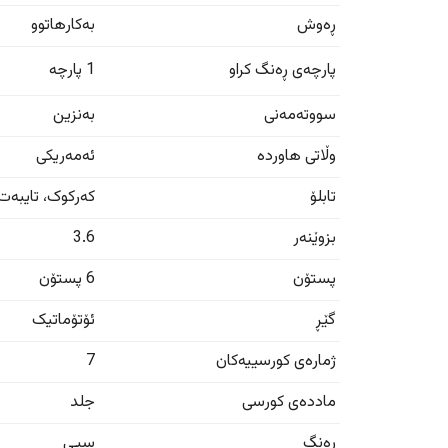
ڕەوش
بەکارهاتوو
پارچەی ڕەنگ کراو
1 پارچە
سووتەمەنی
بەنزین
وڵاتی هاوردە
ئەمەریکی
تابلۆ
کەرکوک
،
تایبەت
بزوێنەر
3.6
پستۆن
6 پستۆن
گێڕ
ئۆتۆماتیک
ژمارەی کورسییەکان
7
ماددەی کورسی
جلد
ڕەنگ
سپی