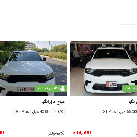
 تایبەت
ڕێکلامی تایبەت
انگۆ
دۆج
دۆرانگۆ
55,00
ميل
GT Plus
2023
43,000
ميل
GT Plus
00
$
34,500
ر
هەولێر