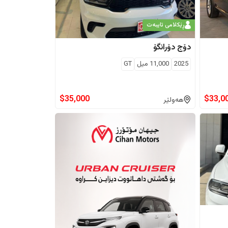
ڕێکلامی تایبەت
دۆج
دۆرانگۆ
2025
11,000
ميل
GT
$
35,000
$
33,0
هەولێر