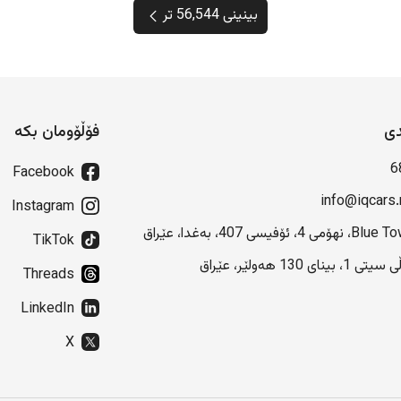
بینینی 56,544 تر
دی
فۆڵۆومان بکە
6
Facebook
info@iqcars.
Instagram
هۆمی 4، ئۆفیسی 407، بەغدا، عێراق
TikTok
 1، بینای 130 هەولێر، عێراق
Threads
LinkedIn
X