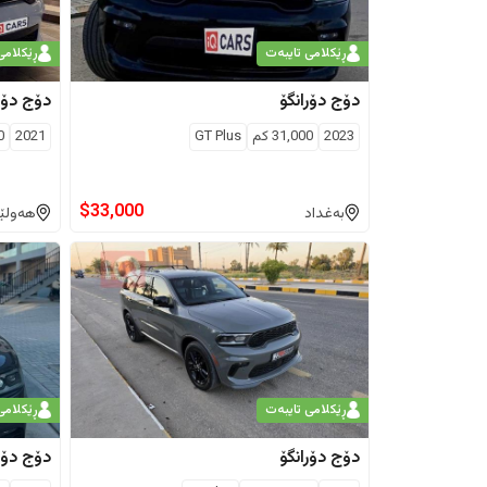
ڕێکلامی تایبەت
ڕێکلامی
دۆج
دۆرانگۆ
دۆج
دۆر
2023
31,000
كم
GT Plus
2021
0
$
33,000
بەغداد
هەولێ
ڕێکلامی تایبەت
ڕێکلامی
دۆج
دۆرانگۆ
دۆج
دۆر