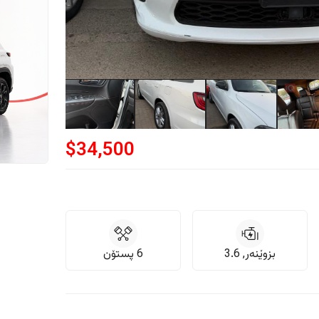
$
34,500
بزوێنەر, 3.6
6 پستۆن