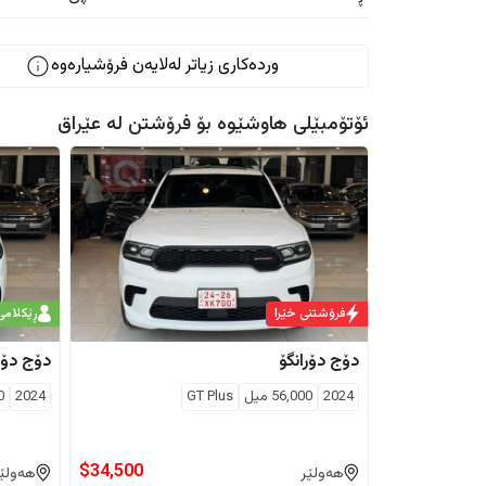
وردەکاری زیاتر لەلایەن فرۆشیارەوە
ئۆتۆمبێلی هاوشێوە بۆ فرۆشتن لە
عێراق
فرۆشتنی خێرا
ڕێکلامی
دۆج
دۆرانگۆ
دۆج
دۆر
2024
56,000
ميل
GT Plus
2024
0
$
34,500
هەولێر
هەولێ