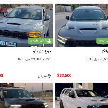
 تایبەت
ڕێکلامی تایبەت
انگۆ
دۆج
دۆرانگۆ
78,56
ميل
R/T
2022
29,000
ميل
R/T
00
$
33,500
هەولێر