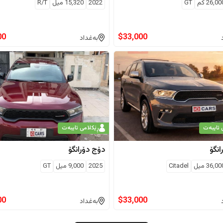
26,00
كم
GT
2022
15,320
ميل
R/T
00
$
33,000
بەغداد
 تایبەت
ڕێکلامی تایبەت
انگۆ
دۆج
دۆرانگۆ
36,00
ميل
Citadel
2025
9,000
ميل
GT
00
$
33,000
بەغداد