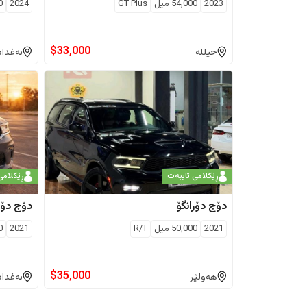
2023
54,000
ميل
GT Plus
2024
0
$
33,000
حیللە
بەغداد
ڕێکلامی تایبەت
ڕێکلامی
دۆج
دۆرانگۆ
دۆج
دۆر
2021
50,000
ميل
R/T
2021
0
$
35,000
هەولێر
بەغداد