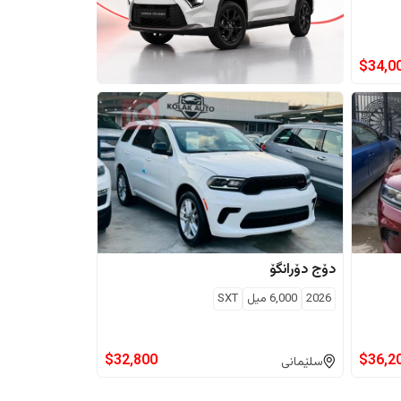
$
34,0
دۆج
دۆرانگۆ
2026
6,000
ميل
SXT
$
32,800
$
36,2
سلێمانی