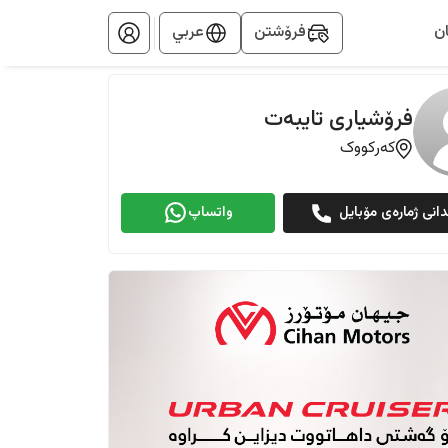
ن
فرۆشتن
عربي
فرۆشیاری تایبەت
کەرکووک
دانی ژمارەی مۆبایل
واتساپ