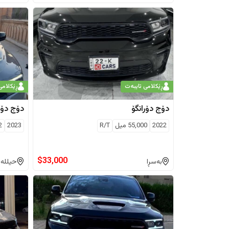
ڕێکلامی تایبەت
ڕێکلامی
دۆج
دۆرانگۆ
دۆج
دۆر
2022
55,000
ميل
R/T
2023
2
$
33,000
بەسڕا
حیللە