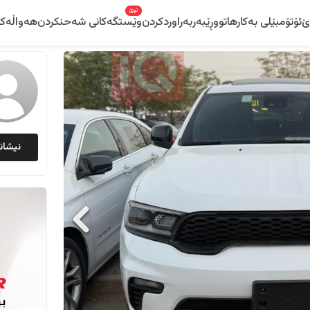
نوێ
ێ
ئۆتۆمبێلی بەکارهاتوو
ڕێبەر
بەراوردکردن
وێستگەکانی شەحنکردن
هەواڵەکا
نیشان