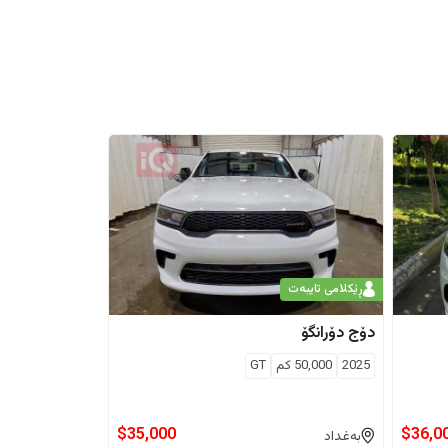
ڕێکلامی تایبەت
دۆج
دۆرانگۆ
2025
50,000
كم
GT
$
35,000
$
36,0
بەغداد