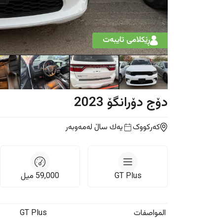
ڕێکلامی تایبەت
دۆج
دۆرانگۆ
2023
کەرکووک
یه‌ك ساڵ
لەمەوبەر
GT Plus
59,000
ميل
المواصفات
GT Plus