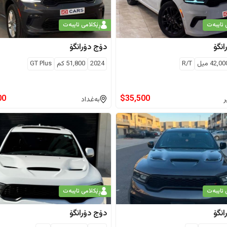
 تایبەت
ڕێکلامی تایبەت
انگۆ
دۆج
دۆرانگۆ
42,00
ميل
R/T
2024
51,800
كم
GT Plus
00
$
35,500
ر
بەغداد
 تایبەت
ڕێکلامی تایبەت
انگۆ
دۆج
دۆرانگۆ