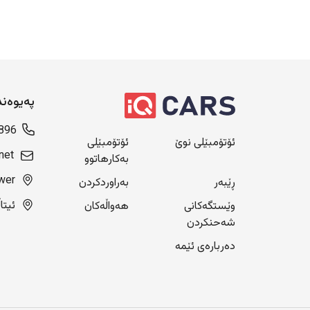
پەیوەن
896
ئۆتۆمبێلی نوێ
ئۆتۆمبێلی
net
بەکارهاتوو
Blue Tower، ن
ڕێبەر
بەراوردکردن
ئیتاڵی سیتی
وێستگەکانی
هەواڵەکان
شەحنکردن
دەربارەی ئێمە