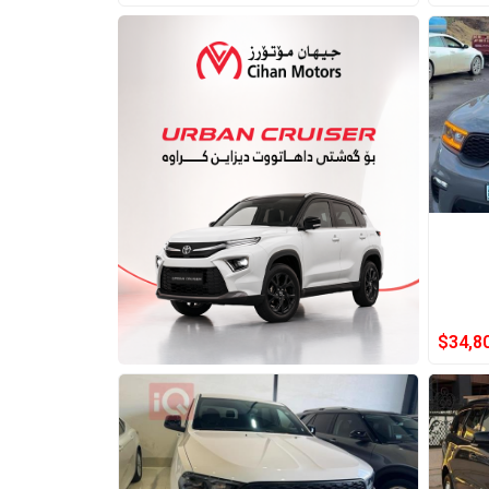
$
34,8