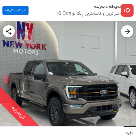
ئەپەکە دابەزێنە
ئەپەکە بەکاربێنە
خێراترین و ئاسانترین ڕێگا بۆ iQ Cars
فرۆشراوە
فۆرد