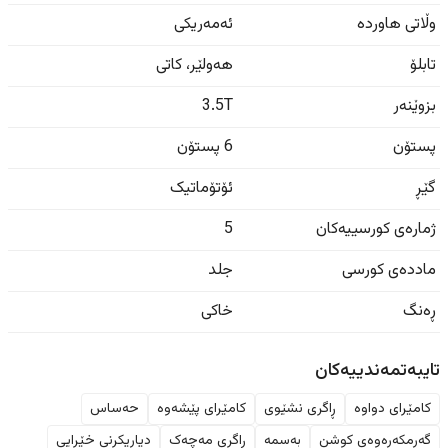
وڵاتی هاوردە
ئەمەریکی
تابلۆ
هەولێر
،
کاتی
بزوێنەر
3.5T
پستۆن
6 پستۆن
گێڕ
ئۆتۆماتیک
ژمارەی کورسییەکان
5
ماددەی کورسی
جلد
ڕەنگ
خاکی
تایبەتمەندییەکان
کامێرای دواوە
ڕاگری نشێوی
کامێرای پێشەوە
حەساس
گەرمکەرەوەی کوشن
بەسمە
ڕاگری مەچەک
دیاریکرنی خێرایی