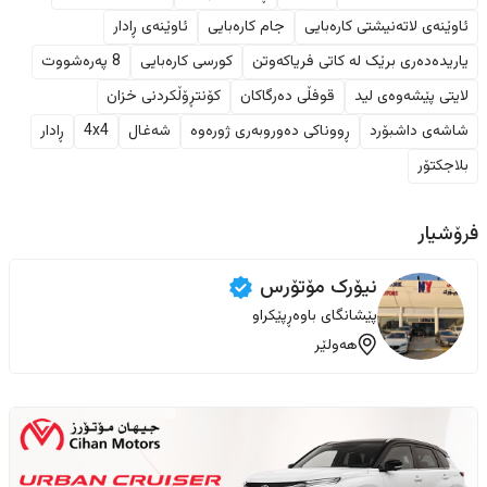
ئاوێنەی لاتەنیشتی کارەبایی
جام کارەبایی
ئاوێنەی ڕادار
یاریدەدەری برێک لە کاتی فریاکەوتن
کورسی کارەبایی
8 پەرەشووت
لایتی پێشەوەی لید
قوفڵی دەرگاکان
کۆنتڕۆڵکردنی خزان
شاشەی داشبۆرد
ڕووناکی دەوروبەری ژورەوە
شەغال
4x4
ڕادار
بلاجکتۆر
فرۆشیار
نیۆرک مۆتۆرس
پێشانگای باوەڕپێکراو
هەولێر