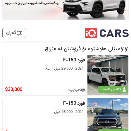
گەڕان
ئۆتۆمبێلی هاوشێوە بۆ فرۆشتن لە
عێراق
فۆرد
F-150
2024
29,000
ميل
XLT
$
33,000
ڕێکلامی تایبەت
کەرکووک
فۆرد
F-150
2021
68,000
ميل