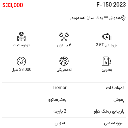
F-150
2023
$
33,000
هەولێر
یه‌ك ساڵ
لەمەوبەر
بزوێنەر, 3.5T
6 پستۆن
ئۆتۆماتیک
بەنزین
ئەمەریکی
38,000
ميل
المواصفات
Tremor
ڕەوش
بەکارهاتوو
پارچەی ڕەنگ کراو
2 پارچە
سووتەمەنی
بەنزین