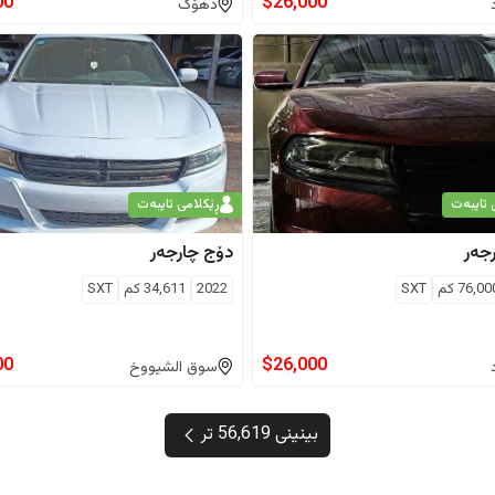
00
$
26,000
دهۆک
 تایبەت
ڕێکلامی تایبەت
جەر
دۆج
چارجەر
76,00
كم
SXT
2022
34,611
كم
SXT
00
$
26,000
سوق الشیووخ
بینینی 56,619 تر