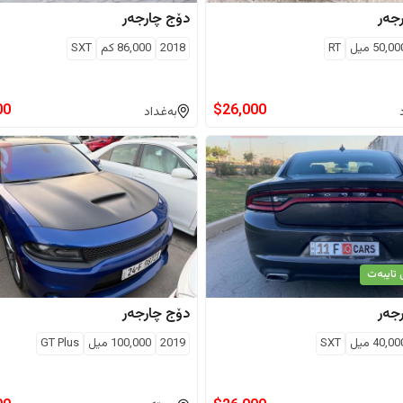
جەر
دۆج
چارجەر
50,00
ميل
RT
2018
86,000
كم
SXT
00
$
26,000
بەغداد
 تایبەت
جەر
دۆج
چارجەر
40,00
ميل
SXT
2019
100,000
ميل
GT Plus