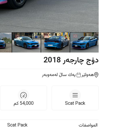
دۆج
چارجەر
2018
هەولێر
یه‌ك ساڵ
لەمەوبەر
Scat Pack
54,000
كم
المواصفات
Scat Pack