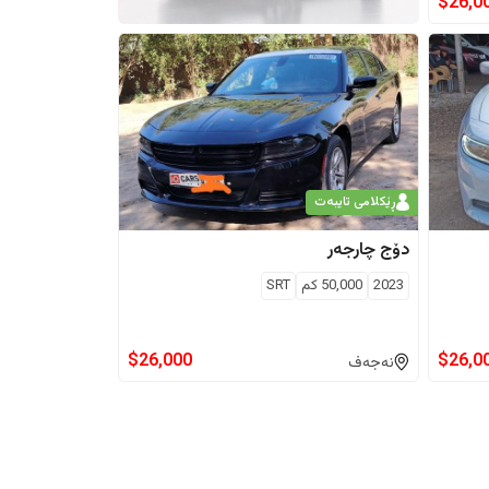
$
26,0
ڕێکلامی تایبەت
دۆج
چارجەر
2023
50,000
كم
SRT
$
26,000
$
26,0
نەجەف