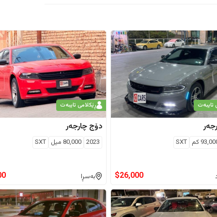
 تایبەت
ڕێکلامی تایبەت
جەر
دۆج
چارجەر
93,00
كم
SXT
2023
80,000
ميل
SXT
00
$
26,000
بەسڕا