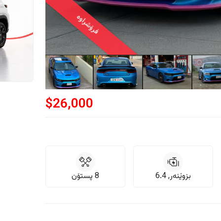
فرۆشراوە
$
26,000
بزوێنەر, 6.4
8 پستۆن