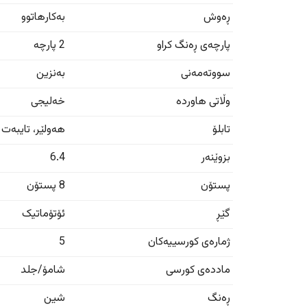
ڕەوش
بەکارهاتوو
پارچەی ڕەنگ کراو
2 پارچە
سووتەمەنی
بەنزین
وڵاتی هاوردە
خەلیجی
تابلۆ
هەولێر
،
تایبەت
بزوێنەر
6.4
پستۆن
8 پستۆن
گێڕ
ئۆتۆماتیک
ژمارەی کورسییەکان
5
ماددەی کورسی
شامۆ/جلد
ڕەنگ
شین