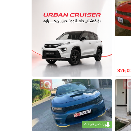
$
26,0
ڕێکلامی تایبەت