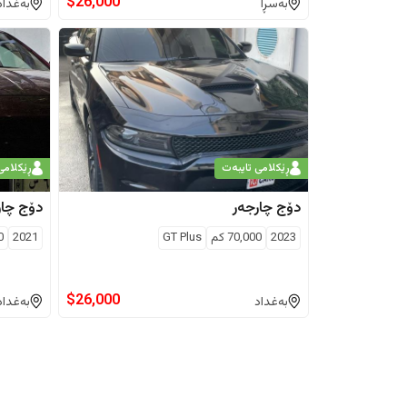
$
26,000
بەسڕا
بەغداد
ڕێکلامی تایبەت
ڕێکلامی
دۆج
چارجەر
دۆج
چار
2023
70,000
كم
GT Plus
2021
0
$
26,000
بەغداد
بەغداد