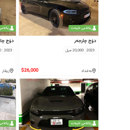
ڕێکلامی تایبەت
ڕێکلامی
دۆج
چارجەر
دۆج
چار
2023
20,000
ميل
2023
0
$
26,000
بەغداد
زیقار
ڕێکلامی تایبەت
ڕێکلامی