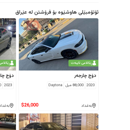
ئۆتۆمبێلی هاوشێوە بۆ فرۆشتن لە
عێراق
ڕێکلامی تایبەت
ڕێکلامی
دۆج
چارجەر
دۆج
چار
2020
88,000
ميل
Daytona
2023
0
$
26,000
بەغداد
بەغداد