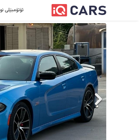
ئۆتۆمبێلی نو