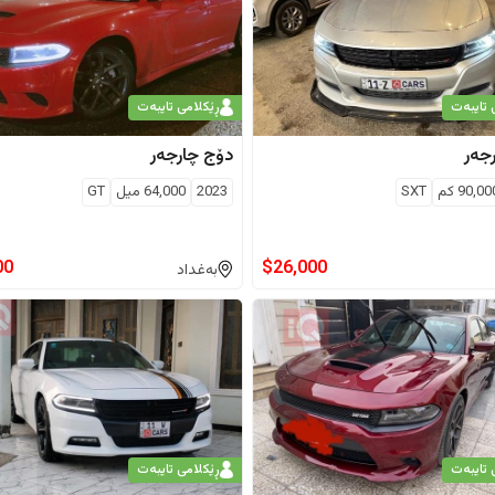
 تایبەت
ڕێکلامی تایبەت
جەر
دۆج
چارجەر
90,00
كم
SXT
2023
64,000
ميل
GT
00
$
26,000
بەغداد
 تایبەت
ڕێکلامی تایبەت