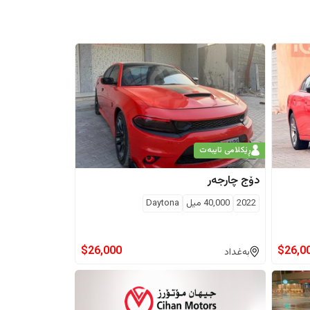
ڕێکلامی تایبەت
دۆج
چارجەر
2022
40,000
ميل
Daytona
$
26,000
$
26,0
بەغداد