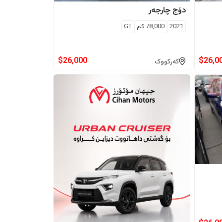
دۆج
چارجەر
2021
78,000
كم
GT
$
26,000
$
26,0
کەرکووک