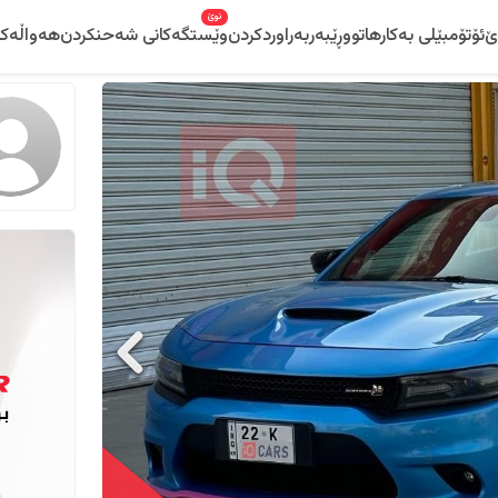
نوێ
ێ
ئۆتۆمبێلی بەکارهاتوو
ڕێبەر
بەراوردکردن
وێستگەکانی شەحنکردن
هەواڵەکا