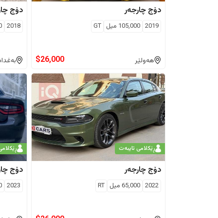
دۆج
چارجەر
دۆج
چار
2019
105,000
ميل
GT
2018
0
$
26,000
هەولێر
بەغداد
ڕێکلامی تایبەت
ڕێکلامی
دۆج
چارجەر
دۆج
چار
2022
65,000
ميل
RT
2023
0