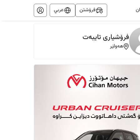
ن
فرۆشتن
عربي
فرۆشیاری تایبەت
هەولێر