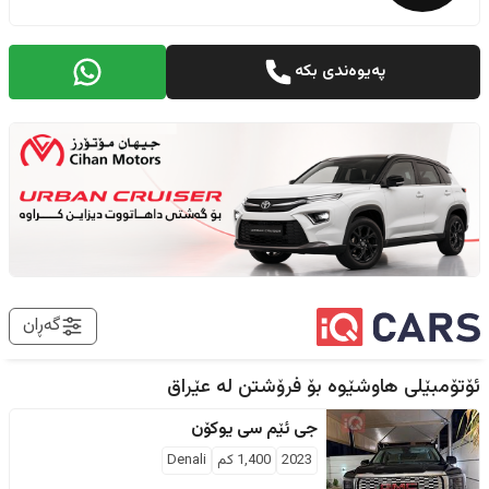
پەیوەندی بکە
گەڕان
ئۆتۆمبێلی هاوشێوە بۆ فرۆشتن لە
عێراق
جی ئێم سی
یوکۆن
2023
1,400
كم
Denali