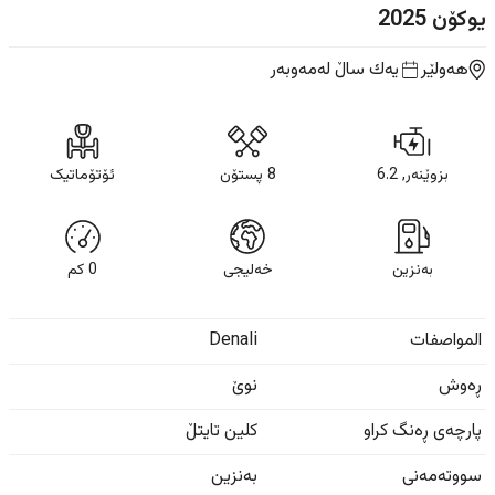
یوکۆن
2025
هەولێر
یه‌ك ساڵ
لەمەوبەر
بزوێنەر, 6.2
8 پستۆن
ئۆتۆماتیک
بەنزین
خەلیجی
0
كم
المواصفات
Denali
ڕەوش
نوێ
پارچەی ڕەنگ کراو
کلین تایتڵ
سووتەمەنی
بەنزین