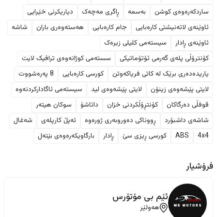
ساردکەرەوەی کوشن
بەسمە
ڕاگری مەچەک
دیاریکرنی خێرایی
ئاوێنەی لاتەنیشتی کارەبایی
جام کارەبایی
هەستەوەری باران
شاشە
ئاوێنەی ڕادار
سیستەمی کلیلی زیرەک
کۆنترۆڵی پلەی گەرمی ئۆتۆماتیکی
سستەمی کوژانەوەی ترافیک لایت
یاریدەدەری برێک لە کاتی فریاکەوتن
کورسی کارەبایی
8 پەرەشووت
لایتی پێشەوەی زینۆن
لایتی پێشەوەی لید
سیستەمی ئاگادارکردنەوە
قوفڵی دەرگاکان
کۆنتڕۆڵکردنی خزان
داتاشۆ
سوکان هیتەر
شاشەی داشبۆرد
ڕووناکی دەوروبەری ژورەوە
ئەپڵ کارپلەی
شەغال
4x4
ABS
کورسی ڕیزی سێ
ڕادار
بارگاویکەرەوەی بێتەل
فرۆشیار
ئێم بی مۆتۆرس
هەولێر