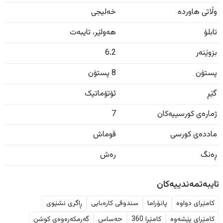
وڵاتی هاوردە
خەلیجی
تابلۆ
هەولێر
،
تایبەت
بزوێنەر
6.2
پستۆن
8 پستۆن
گێڕ
ئۆتۆماتیک
ژمارەی کورسییەکان
7
ماددەی کورسی
قوماش
ڕەنگ
رەش
تایبەتمەندییەکان
کامێرای دواوە
پانۆراما
سندوقی کارەبایی
ڕاگری نشێوی
کامێرای پێشەوە
کامێرا 360
حەساس
گەرمکەرەوەی کوشن