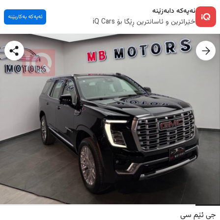
ئەپەکە دابەزێنە
ئەپەکە بەکاربێنە
خێراترین و ئاسانترین ڕێگا بۆ iQ Cars
جی ئێم سی