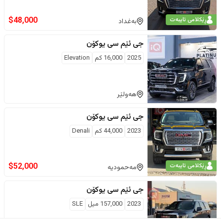
$
48,000
ڕێکلامی تایبەت
بەغداد
جی ئێم سی
یوکۆن
2025
16,000
كم
Elevation
هەولێر
جی ئێم سی
یوکۆن
2023
44,000
كم
Denali
$
52,000
ڕێکلامی تایبەت
مەحمودیە
جی ئێم سی
یوکۆن
2023
157,000
ميل
SLE