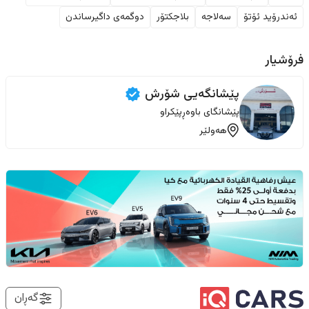
ئەندرۆید ئۆتۆ
سەلاجە
بلاجکتۆر
دوگمەی داگیرساندن
فرۆشیار
پێشانگەیی ‏شۆرش
پێشانگای باوەڕپێکراو
هەولێر
گەڕان