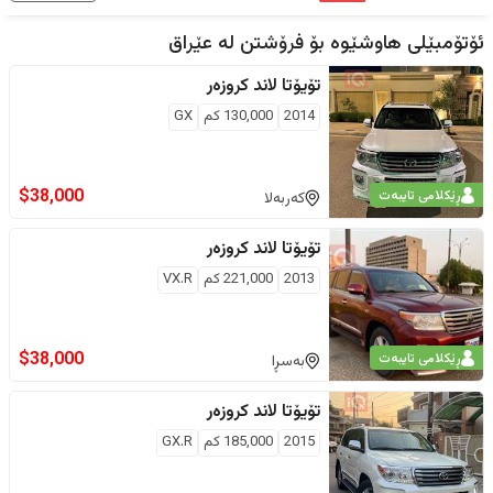
ئۆتۆمبێلی هاوشێوە بۆ فرۆشتن لە
عێراق
تۆیۆتا
لاند کروزەر
2014
130,000
كم
GX
$
38,000
ڕێکلامی تایبەت
کەربەلا
تۆیۆتا
لاند کروزەر
2013
221,000
كم
VX.R
$
38,000
ڕێکلامی تایبەت
بەسڕا
تۆیۆتا
لاند کروزەر
2015
185,000
كم
GX.R