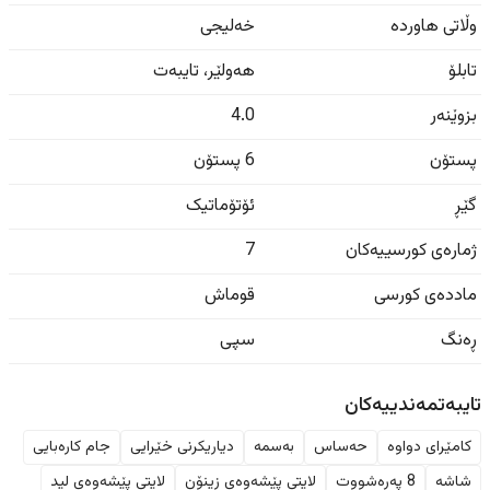
وڵاتی هاوردە
خەلیجی
تابلۆ
هەولێر
،
تایبەت
بزوێنەر
4.0
پستۆن
6 پستۆن
گێڕ
ئۆتۆماتیک
ژمارەی کورسییەکان
7
ماددەی کورسی
قوماش
ڕەنگ
سپی
تایبەتمەندییەکان
کامێرای دواوە
حەساس
بەسمە
دیاریکرنی خێرایی
جام کارەبایی
شاشە
8 پەرەشووت
لایتی پێشەوەی زینۆن
لایتی پێشەوەی لید