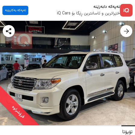
ئەپەکە دابەزێنە
ئەپەکە بەکاربێنە
خێراترین و ئاسانترین ڕێگا بۆ iQ Cars
فرۆشراوە
تۆیۆتا