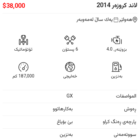
لاند کروزەر
2014
$
38,000
هەولێر
یه‌ك ساڵ
لەمەوبەر
بزوێنەر, 4.0
6 پستۆن
ئۆتۆماتیک
بەنزین
خەلیجی
187,000
كم
المواصفات
GX
ڕەوش
بەکارهاتوو
پارچەی ڕەنگ کراو
بێ بۆیاغ
سووتەمەنی
بەنزین