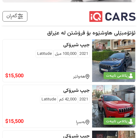
گەڕان
ئۆتۆمبێلی هاوشێوە بۆ فرۆشتن لە
عێراق
جیپ
شیرۆکی
2021
100,000
ميل
Latitude
$
15,500
ڕێکلامی تایبەت
هەولێر
جیپ
شیرۆکی
2021
42,000
كم
Latitude
$
15,500
ڕێکلامی تایبەت
بەسڕا
جیپ
شیرۆکی