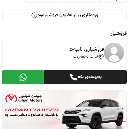
وردەکاری زیاتر لەلایەن فرۆشیارەوە
فرۆشیار
فرۆشیاری تایبەت
شەت ئەلعەرەب
پەیوەندی بکە