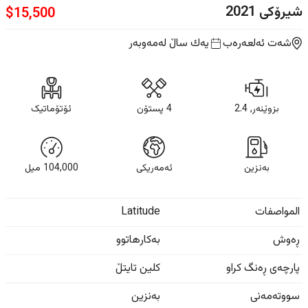
شیرۆکی
2021
$
15,500
شەت ئەلعەرەب
یه‌ك ساڵ
لەمەوبەر
بزوێنەر, 2.4
4 پستۆن
ئۆتۆماتیک
بەنزین
ئەمەریکی
104,000
ميل
المواصفات
Latitude
ڕەوش
بەکارهاتوو
پارچەی ڕەنگ کراو
کلین تایتڵ
سووتەمەنی
بەنزین