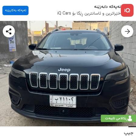
ئەپەکە دابەزێنە
ئەپەکە بەکاربێنە
خێراترین و ئاسانترین ڕێگا بۆ iQ Cars
ڕێکلامی تایبەت
جیپ