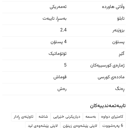
وڵاتی هاوردە
ئەمەریکی
تابلۆ
بەسڕا
،
تایبەت
بزوێنەر
2.4
پستۆن
4 پستۆن
گێڕ
ئۆتۆماتیک
ژمارەی کورسییەکان
5
ماددەی کورسی
قوماش
ڕەنگ
رەش
تایبەتمەندییەکان
کامێرای دواوە
بەسمە
دیاریکرنی خێرایی
شاشە
ئاوێنەی ڕادار
6 پەڕەشووت
لایتی پێشەوەی زینۆن
لایتی پێشەوەی لید