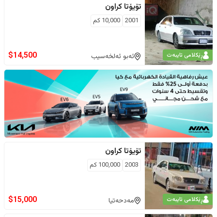
تۆیۆتا
کراون
2001
10,000
كم
$
14,500
ڕێکلامی تایبەت
ئەبو ئەلخەسیب
تۆیۆتا
کراون
2003
100,000
كم
$
15,000
ڕێکلامی تایبەت
مەدحەتیا