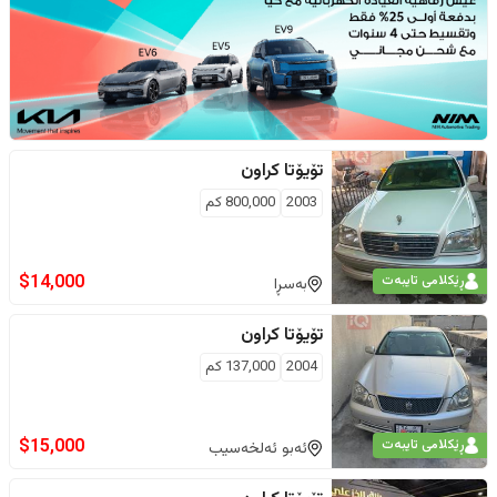
تۆیۆتا
کراون
2003
800,000
كم
$
14,000
ڕێکلامی تایبەت
بەسڕا
تۆیۆتا
کراون
2004
137,000
كم
$
15,000
ڕێکلامی تایبەت
ئەبو ئەلخەسیب