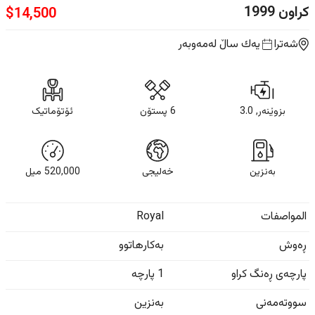
کراون
1999
$
14,500
شەترا
یه‌ك ساڵ
لەمەوبەر
بزوێنەر, 3.0
6 پستۆن
ئۆتۆماتیک
بەنزین
خەلیجی
520,000
ميل
المواصفات
Royal
ڕەوش
بەکارهاتوو
پارچەی ڕەنگ کراو
1 پارچە
سووتەمەنی
بەنزین