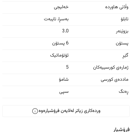
وڵاتی هاوردە
خەلیجی
تابلۆ
بەسڕا
،
تایبەت
بزوێنەر
3.0
پستۆن
6 پستۆن
گێڕ
ئۆتۆماتیک
ژمارەی کورسییەکان
5
ماددەی کورسی
شامۆ
ڕەنگ
سپی
وردەکاری زیاتر لەلایەن فرۆشیارەوە
فرۆشیار