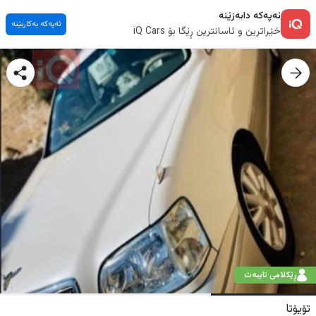
ئەپەکە دابەزێنە
ئەپەکە بەکاربێنە
خێراترین و ئاسانترین ڕێگا بۆ iQ Cars
ڕێکلامی تایبەت
تۆیۆتا