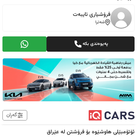
فرۆشیاری تایبەت
شەترا
پەیوەندی بکە
گەڕان
ئۆتۆمبێلی هاوشێوە بۆ فرۆشتن لە
عێراق