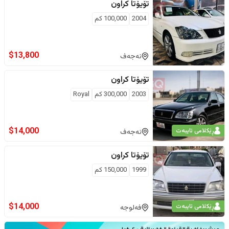
تۆیۆتا
کراون
2004
100,000
كم
$
13,800
نەجەف
تۆیۆتا
کراون
2003
300,000
كم
Royal
$
14,000
ڕێکلامی تایبەت
نەجەف
تۆیۆتا
کراون
1999
150,000
كم
$
14,000
ڕێکلامی تایبەت
فەلوجە