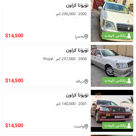
تۆیۆتا
کراون
2002
200,000
كم
$
14,500
ڕێکلامی تایبەت
بەسڕا
تۆیۆتا
کراون
2000
257,000
كم
Royal
$
14,500
ڕێکلامی تایبەت
دیالە
تۆیۆتا
کراون
2001
140,000
كم
$
14,500
ڕێکلامی تایبەت
واست