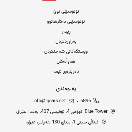
ئۆتۆمبێلی نوێ
ئۆتۆمبێلی بەکارهاتوو
ڕێبەر
بەراوردکردن
وێستگەکانی شەحنکردن
هەواڵەکان
دەربارەی ئێمە
پەیوەندی
info@iqcars.net
6896
Blue Tower، نهۆمی 4، ئۆفیسی 407، بەغدا، عێراق
ئیتاڵی سیتی 1، بینای 130 هەولێر، عێراق