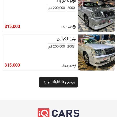
تۆیۆتا
کراون
2000
200,000
كم
$
15,000
نەجەف
تۆیۆتا
کراون
2003
200,000
كم
$
15,000
نەجەف
بینینی 56,605 تر