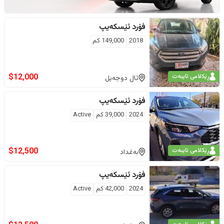
فۆرد
ئێسکەیپ
2018
149,000
كم
$
12,000
ڕێکلامی تایبەت
ئال دوجەیل
فۆرد
ئێسکەیپ
2024
39,000
كم
Active
$
12,500
ڕێکلامی تایبەت
بەغداد
فۆرد
ئێسکەیپ
2024
42,000
كم
Active