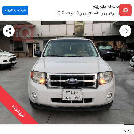
ئەپەکە دابەزێنە
ئەپەکە بەکاربێنە
خێراترین و ئاسانترین ڕێگا بۆ iQ Cars
فرۆشراوە
فۆرد