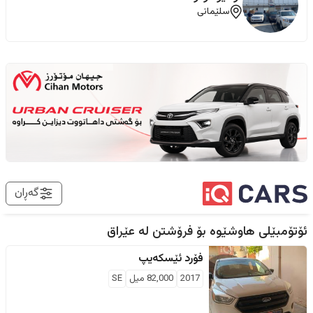
سلێمانی
گەڕان
ئۆتۆمبێلی هاوشێوە بۆ فرۆشتن لە
عێراق
فۆرد
ئێسکەیپ
2017
82,000
ميل
SE