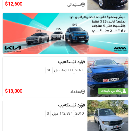
$
12,600
سلێمانی
فۆرد
ئێسکەیپ
2021
47,000
ميل
SE
$
13,000
ڕێکلامی تایبەت
بەغداد
فۆرد
ئێسکەیپ
2010
142,834
ميل
S