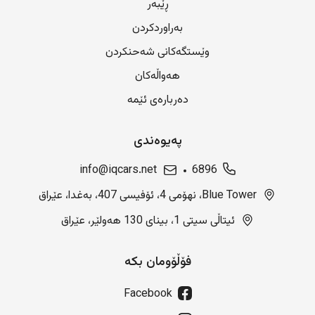
ڕێبەر
بەراوردکردن
وێستگەکانی شەحنکردن
هەواڵەکان
دەربارەی ئێمە
پەیوەندی
info@iqcars.net
6896
Blue Tower، نهۆمی 4، ئۆفیسی 407، بەغدا، عێراق
ئیتاڵی سیتی 1، بینای 130 هەولێر، عێراق
فۆڵۆومان بکە
Facebook