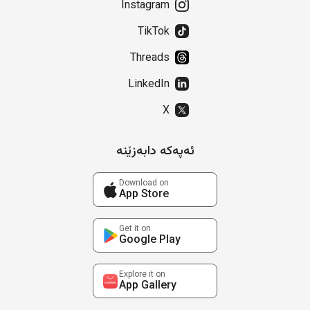
Instagram
TikTok
Threads
LinkedIn
X
ئەپەکە دابەزێنە
Download on
App Store
Get it on
Google Play
Explore it on
App Gallery