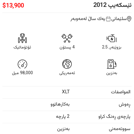
ئێسکەیپ
2012
$
13,900
سلێمانی
یه‌ك ساڵ
لەمەوبەر
بزوێنەر, 2.5
4 پستۆن
ئۆتۆماتیک
بەنزین
ئەمەریکی
98,000
ميل
المواصفات
XLT
ڕەوش
بەکارهاتوو
پارچەی ڕەنگ کراو
2 پارچە
سووتەمەنی
بەنزین