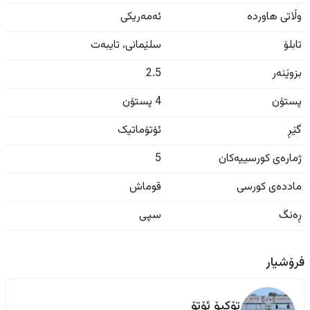
وڵاتی هاوردە
ئەمەریکی
تابلۆ
سلێمانی
،
تایبەت
بزوێنەر
2.5
پستۆن
4 پستۆن
گێڕ
ئۆتۆماتیک
ژمارەی کورسییەکان
5
ماددەی کورسی
قوماش
ڕەنگ
سپی
فرۆشیار
‏تۆکیۆ ئۆتۆ