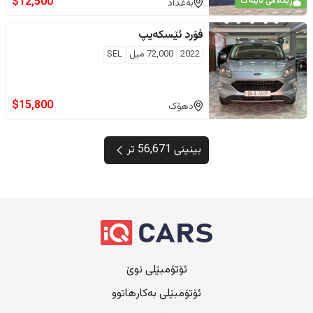
$
12,500
ڕێکلامی تایبەت
بەغداد
فۆرد
ئێسکەیپ
2022
72,000
ميل
SEL
$
15,800
دهۆک
بینینی 56,671 تر
ئۆتۆمبێلی نوێ
ئۆتۆمبێلی بەکارهاتوو