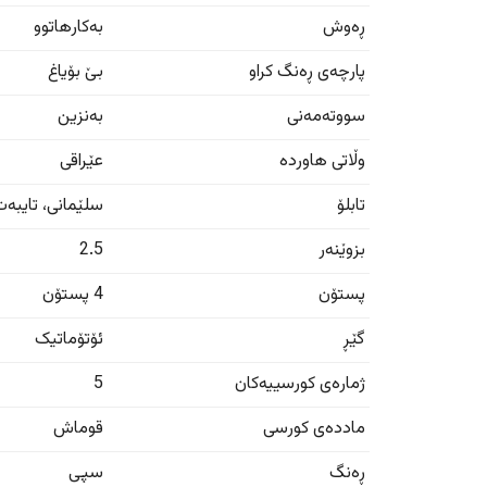
ڕەوش
بەکارهاتوو
پارچەی ڕەنگ کراو
بێ بۆیاغ
سووتەمەنی
بەنزین
وڵاتی هاوردە
عێراقی
تابلۆ
سلێمانی
،
تایبە
بزوێنەر
2.5
پستۆن
4 پستۆن
گێڕ
ئۆتۆماتیک
ژمارەی کورسییەکان
5
ماددەی کورسی
قوماش
ڕەنگ
سپی