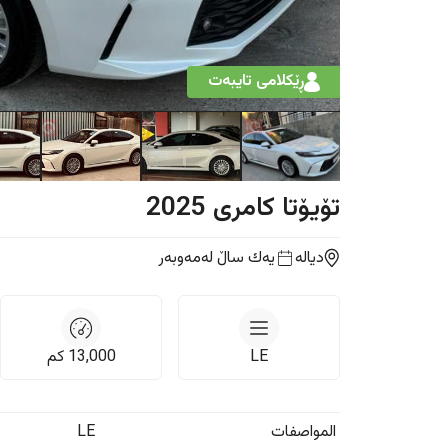
ڕێکلامی تایبەت
تۆیۆتا
کامری
2025
دیالە
یه‌ك ساڵ
لەمەوبەر
LE
13,000
كم
المواصفات
LE