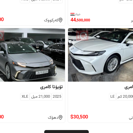
دینار
00
44
ر
کەرکووک
,500,000
مری
تۆیۆتا
کامری
20,00
كم
LE
2025
21,000
ميل
XLE
00
$
30,500
نی
دهۆک