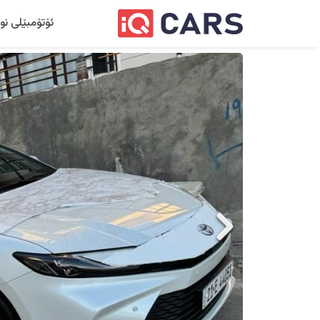
ئۆتۆمبێلی نو