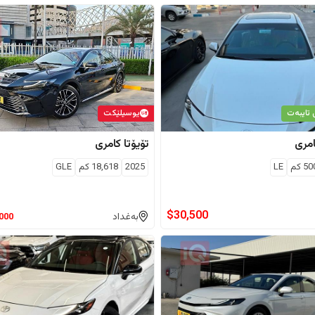
 تایبەت
يوسیلێكت
مری
تۆیۆتا
کامری
50
كم
LE
2025
18,618
كم
GLE
$
30,500
بەغداد
,000