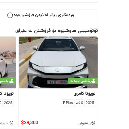
وردەکاری زیاتر لەلایەن فرۆشیارەوە
ئۆتۆمبێلی هاوشێوە بۆ فرۆشتن لە
عێراق
ڕێکلامی تایبەت
ڕێکلامی
تۆیۆتا
کامری
تۆیۆتا
کا
2025
0
كم
E Plus
2025
0
$
29,300
سەفوان
بەغداد