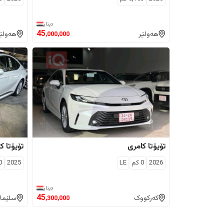
دینار
45
هەولێر
هەولێ
,000,000
تۆیۆتا
کامری
تۆیۆتا
کا
2026
0
كم
LE
2025
0
دینار
45
کەرکووک
سلێما
,300,000