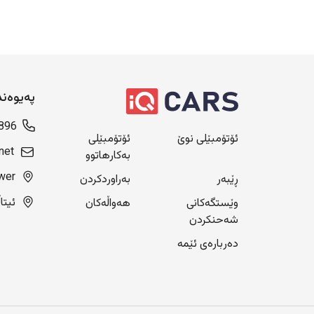
پەیوەن
896
ئۆتۆمبێلی نوێ
ئۆتۆمبێلی
net
بەکارهاتوو
Blue Tower، ن
ڕێبەر
بەراوردکردن
ئیتاڵی سیتی
وێستگەکانی
هەواڵەکان
شەحنکردن
دەربارەی ئێمە