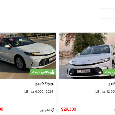
 تایبەت
ڕێکلامی تایبەت
مری
تۆیۆتا
کامری
12,00
كم
LE
2025
6,000
كم
LE
00
$
29,300
هەولێر