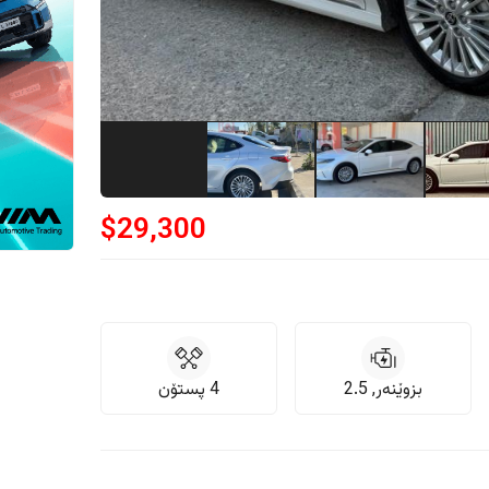
$
29,300
بزوێنەر, 2.5
4 پستۆن