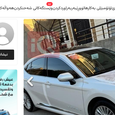
نوێ
ێ
ئۆتۆمبێلی بەکارهاتوو
ڕێبەر
بەراوردکردن
وێستگەکانی شەحنکردن
هەواڵەکا
نیشان