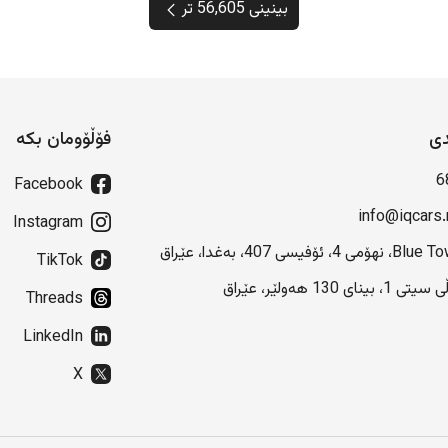
بینینی 56,605 تر
دی
فۆڵۆومان بکە
6
Facebook
info@iqcars.
Instagram
هۆمی 4، ئۆفیسی 407، بەغدا، عێراق
TikTok
 1، بینای 130 هەولێر، عێراق
Threads
LinkedIn
X