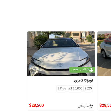
ڕێکلامی تایبەت
تۆیۆتا
کامری
2025
20,000
كم
E Plus
$
28,500
$
28,5
سلێمانی