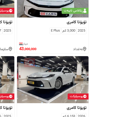
ڕێکلامی تایبەت
يوسیلێ
تۆیۆتا
کامری
تۆیۆتا
کا
2025
3,000
كم
E Plus
2025
7
دینار
43
بەغداد
سلێما
,000,000
يوسیلێكت
يوسیلێ
تۆیۆتا
کامری
تۆیۆتا
کا
2026
6,153
كم
2025
6