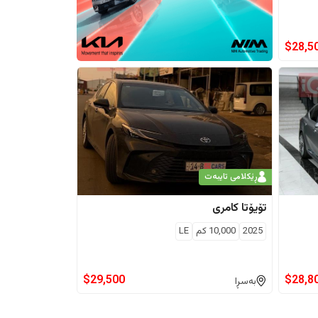
$
28,5
ڕێکلامی تایبەت
تۆیۆتا
کامری
2025
10,000
كم
LE
$
29,500
$
28,8
بەسڕا