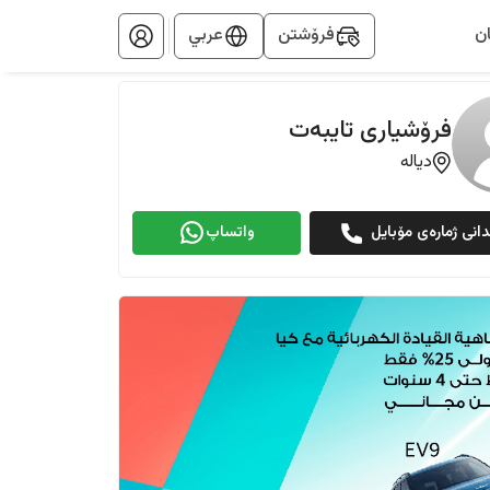
ن
فرۆشتن
عربي
فرۆشیاری تایبەت
دیالە
دانی ژمارەی مۆبایل
واتساپ