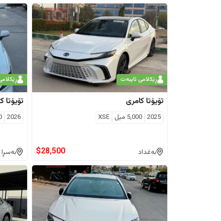
ڕێکلامی تایبەت
ڕێکلامی
تۆیۆتا
کامری
تۆیۆتا
کا
2025
5,000
ميل
XSE
2026
0
$
28,500
بەغداد
بەسڕا