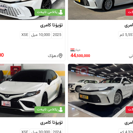
كت
ڕێکلامی تایبەت
مری
تۆیۆتا
کامری
5,55
كم
2025
10,000
ميل
XSE
دینار
00
44
نی
دهۆک
,500,000
كت
ڕێکلامی تایبەت
مری
تۆیۆتا
کامری
4,32
كم
2024
30,000
ميل
XSE