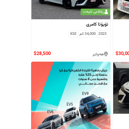
ڕێکلامی تایبەت
تۆیۆتا
کامری
2023
34,000
كم
XSE
$
28,500
$
30,0
هەولێر