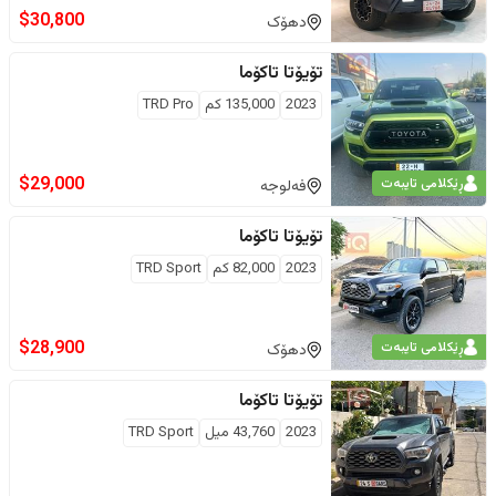
$
30,800
دهۆک
تۆیۆتا
تاکۆما
2023
135,000
كم
TRD Pro
$
29,000
ڕێکلامی تایبەت
فەلوجە
تۆیۆتا
تاکۆما
2023
82,000
كم
TRD Sport
$
28,900
ڕێکلامی تایبەت
دهۆک
تۆیۆتا
تاکۆما
2023
43,760
ميل
TRD Sport