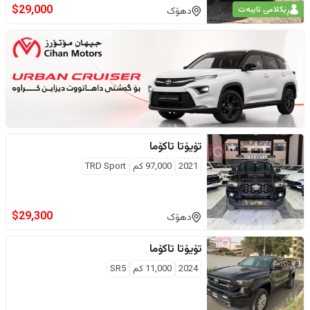
$
29,000
ڕێکلامی تایبەت
دهۆک
تۆیۆتا
تاکۆما
2021
97,000
كم
TRD Sport
$
29,300
دهۆک
تۆیۆتا
تاکۆما
2024
11,000
كم
SR5