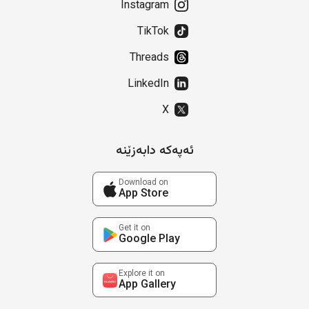
Instagram
TikTok
Threads
LinkedIn
X
ئەپەکە دابەزێنە
Download on
App Store
Get it on
Google Play
Explore it on
App Gallery