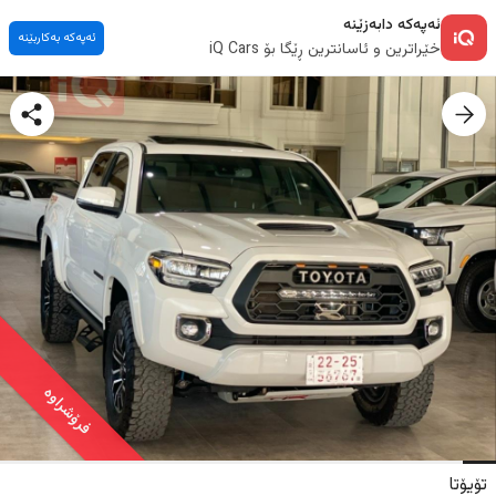
ئەپەکە دابەزێنە
ئەپەکە بەکاربێنە
خێراترین و ئاسانترین ڕێگا بۆ iQ Cars
فرۆشراوە
تۆیۆتا