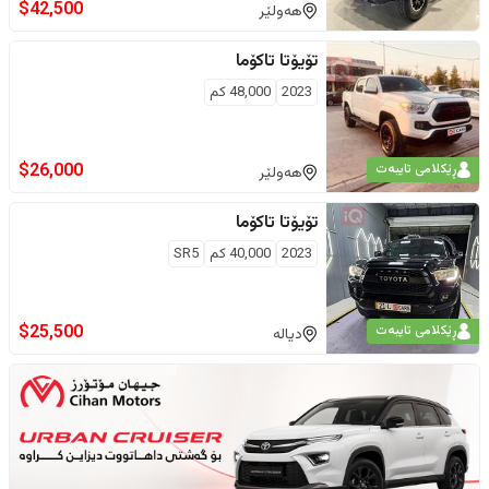
$
42,500
هەولێر
تۆیۆتا
تاکۆما
2023
48,000
كم
$
26,000
ڕێکلامی تایبەت
هەولێر
تۆیۆتا
تاکۆما
2023
40,000
كم
SR5
$
25,500
ڕێکلامی تایبەت
دیالە