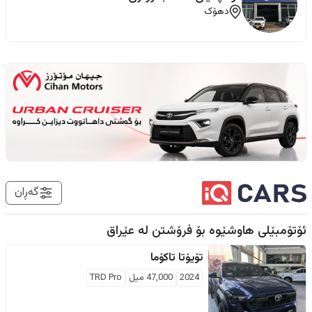
دهۆک
گەڕان
ئۆتۆمبێلی هاوشێوە بۆ فرۆشتن لە
عێراق
تۆیۆتا
تاکۆما
2024
47,000
ميل
TRD Pro