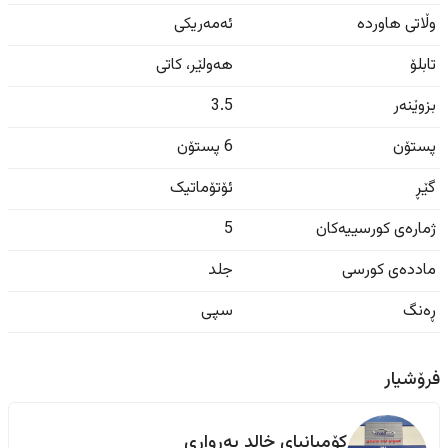
وڵاتی هاوردە
ئەمەریکی
تابلۆ
هەولێر
،
کاتی
بزوێنەر
3.5
پستۆن
6 پستۆن
گێڕ
ئۆتۆماتیک
ژمارەی کورسییەکان
5
ماددەی کورسی
جلد
ڕەنگ
سپی
فرۆشیار
کۆمپانیای خالد بەرواری