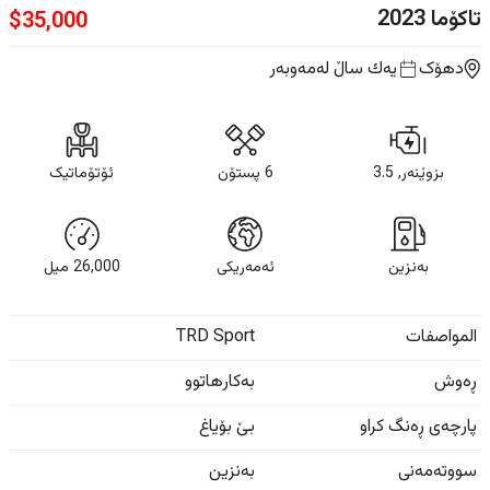
تاکۆما
2023
$
35,000
دهۆک
یه‌ك ساڵ
لەمەوبەر
بزوێنەر, 3.5
6 پستۆن
ئۆتۆماتیک
بەنزین
ئەمەریکی
26,000
ميل
المواصفات
TRD Sport
ڕەوش
بەکارهاتوو
پارچەی ڕەنگ کراو
بێ بۆیاغ
سووتەمەنی
بەنزین