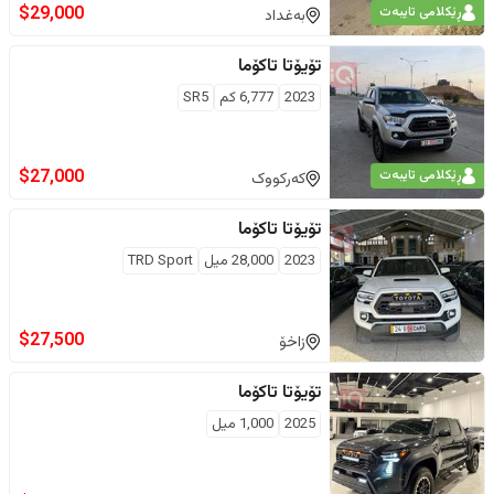
$
29,000
ڕێکلامی تایبەت
بەغداد
تۆیۆتا
تاکۆما
2023
6,777
كم
SR5
$
27,000
ڕێکلامی تایبەت
کەرکووک
تۆیۆتا
تاکۆما
2023
28,000
ميل
TRD Sport
$
27,500
زاخۆ
تۆیۆتا
تاکۆما
2025
1,000
ميل