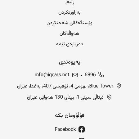
ڕێبەر
بەراوردکردن
وێستگەکانی شەحنکردن
هەواڵەکان
دەربارەی ئێمە
پەیوەندی
info@iqcars.net
6896
Blue Tower، نهۆمی 4، ئۆفیسی 407، بەغدا، عێراق
ئیتاڵی سیتی 1، بینای 130 هەولێر، عێراق
فۆڵۆومان بکە
Facebook