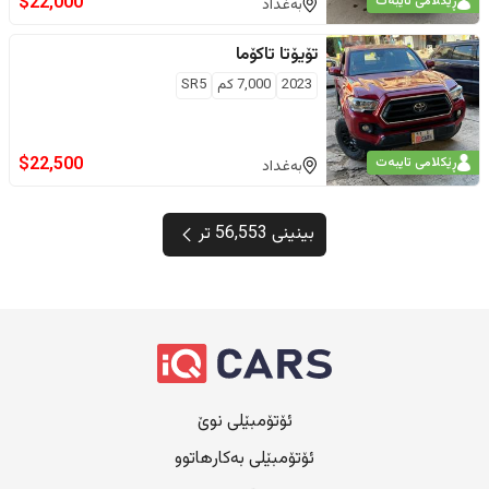
$
22,000
ڕێکلامی تایبەت
بەغداد
تۆیۆتا
تاکۆما
2023
7,000
كم
SR5
$
22,500
ڕێکلامی تایبەت
بەغداد
بینینی 56,553 تر
ئۆتۆمبێلی نوێ
ئۆتۆمبێلی بەکارهاتوو