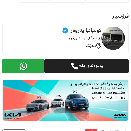
فرۆشیار
کومپانيا پەروەر
پێشانگای باوەڕپێکراو
دهۆک
پەیوەندی بکە