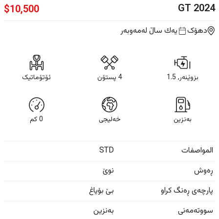
GT
2024
$
10,500
دهۆک
یه‌ك ساڵ
لەمەوبەر
بزوێنەر, 1.5
4 پستۆن
ئۆتۆماتیک
بەنزین
خەلیجی
0
كم
المواصفات
STD
ڕەوش
نوێ
پارچەی ڕەنگ کراو
بێ بۆیاغ
سووتەمەنی
بەنزین