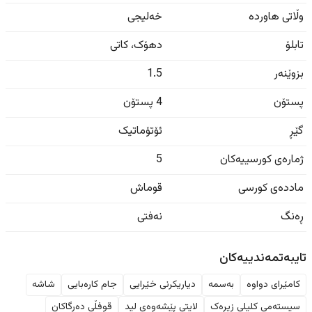
وڵاتی هاوردە
خەلیجی
تابلۆ
دهۆک
،
کاتی
بزوێنەر
1.5
پستۆن
4 پستۆن
گێڕ
ئۆتۆماتیک
ژمارەی کورسییەکان
5
ماددەی کورسی
قوماش
ڕەنگ
نەفتی
تایبەتمەندییەکان
کامێرای دواوە
بەسمە
دیاریکرنی خێرایی
جام کارەبایی
شاشە
سیستەمی کلیلی زیرەک
لایتی پێشەوەی لید
قوفڵی دەرگاکان