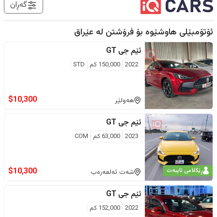
گەڕان
ئۆتۆمبێلی هاوشێوە بۆ فرۆشتن لە
عێراق
ئێم جی
GT
2022
150,000
كم
STD
$
10,300
هەولێر
ئێم جی
GT
2023
63,000
كم
COM
$
10,300
ڕێکلامی تایبەت
شەت ئەلعەرەب
ئێم جی
GT
2022
152,000
كم