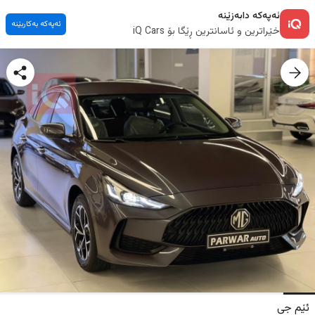
ئەپەکە دابەزێنە
ئەپەکە بەکاربێنە
خێراترین و ئاسانترین ڕێگا بۆ iQ Cars
ئێم جی