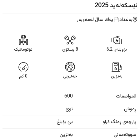
ئێسکەلەید
2025
بەغداد
یه‌ك ساڵ
لەمەوبەر
بزوێنەر, 6.2
8 پستۆن
ئۆتۆماتیک
بەنزین
خەلیجی
0
كم
المواصفات
600
ڕەوش
نوێ
پارچەی ڕەنگ کراو
بێ بۆیاغ
سووتەمەنی
بەنزین