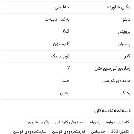
وڵاتی هاوردە
خەلیجی
تابلۆ
بەغدا
،
تایبەت
بزوێنەر
6.2
پستۆن
8 پستۆن
گێڕ
ئۆتۆماتیک
ژمارەی کورسییەکان
7
ماددەی کورسی
جلد
ڕەنگ
رەش
تایبەتمەندییەکان
کامێرای دواوە
پانۆراما
سندوقی کارەبایی
ڕاگری نشێوی
کامێرا 360
حەساس
گەرمکەرەوەی کوشن
ساردکەرەوەی کوشن