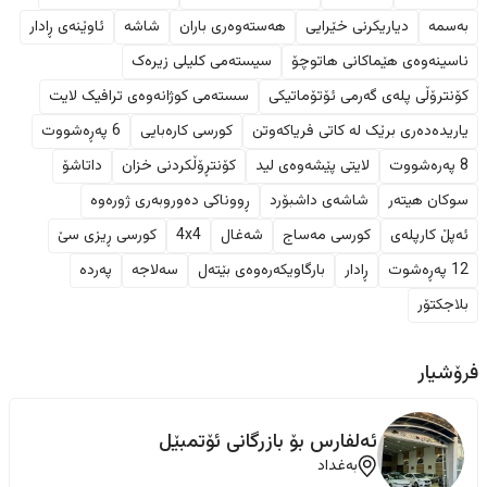
بەسمە
دیاریکرنی خێرایی
هەستەوەری باران
شاشە
ئاوێنەی ڕادار
ناسینەوەی هێماکانی هاتوچۆ
سیستەمی کلیلی زیرەک
کۆنترۆڵی پلەی گەرمی ئۆتۆماتیکی
سستەمی کوژانەوەی ترافیک لایت
یاریدەدەری برێک لە کاتی فریاکەوتن
کورسی کارەبایی
6 پەڕەشووت
8 پەرەشووت
لایتی پێشەوەی لید
کۆنتڕۆڵکردنی خزان
داتاشۆ
سوکان هیتەر
شاشەی داشبۆرد
ڕووناکی دەوروبەری ژورەوە
ئەپڵ کارپلەی
کورسی مەساج
شەغال
4x4
کورسی ڕیزی سێ
12 پەڕەشوت
ڕادار
بارگاویکەرەوەی بێتەل
سەلاجە
پەردە
بلاجکتۆر
فرۆشیار
ئەلفارس بۆ بازرگانی ئۆتمبێل
بەغداد