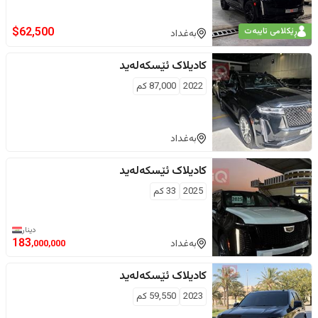
$
62,500
ڕێکلامی تایبەت
بەغداد
کادیلاک
ئێسکەلەید
2022
87,000
كم
بەغداد
کادیلاک
ئێسکەلەید
2025
33
كم
دینار
183
بەغداد
,000,000
کادیلاک
ئێسکەلەید
2023
59,550
كم