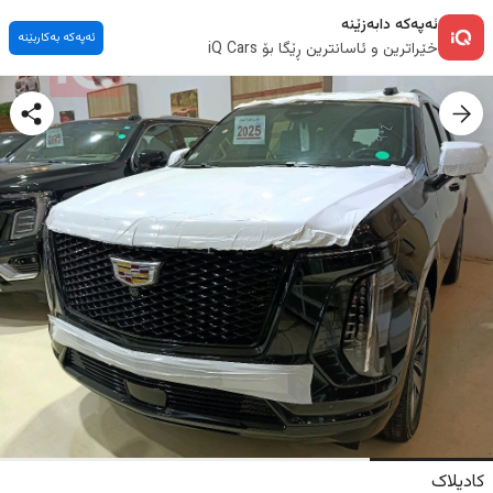
ئەپەکە دابەزێنە
ئەپەکە بەکاربێنە
خێراترین و ئاسانترین ڕێگا بۆ iQ Cars
کادیلاک