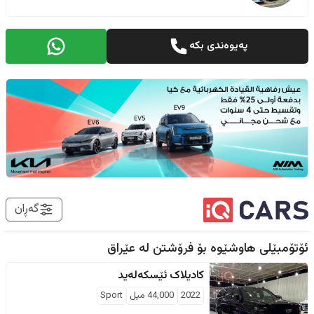
پەیوەندی بکە
گەڕان
ئۆتۆمبێلی هاوشێوە بۆ فرۆشتن لە
عێراق
کادیلاک
ئێسکەلەید
2022
44,000
ميل
Sport